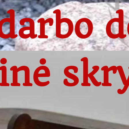
darbo d
nė skr