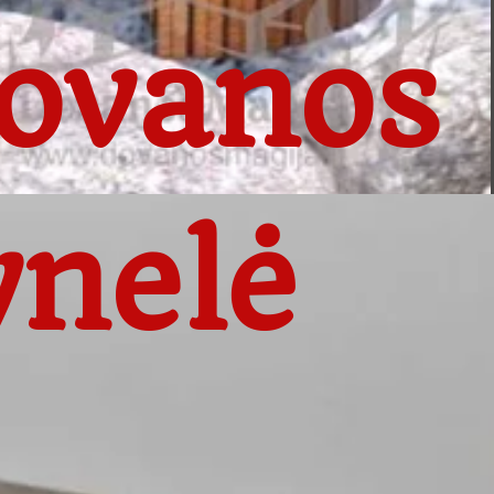
ovanos 
ynelė