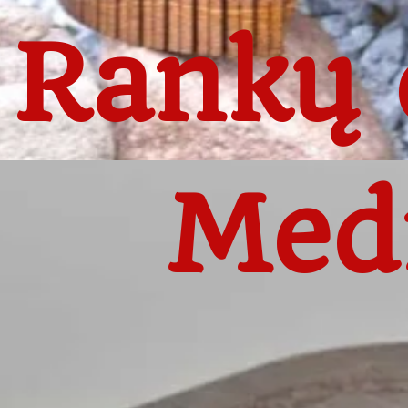
Rankų 
Medi