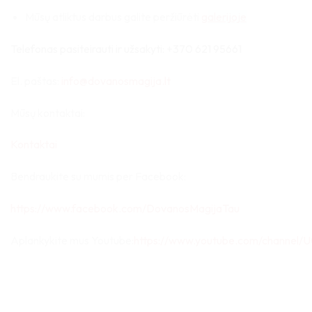
Mūsų atliktus darbus galite peržiūrėti
g
alerijoje
Telefonas pasiteirauti ir užsakyti:
+370 621 95661
El. paštas:
info@dovanosmagija.lt
Mūsų kontaktai:
Kontaktai
Bendraukite su mumis per Facebook:
https://www.facebook.com/DovanosMagijaTau
Aplankykite mus Youtube:
https://www.youtube.com/channel