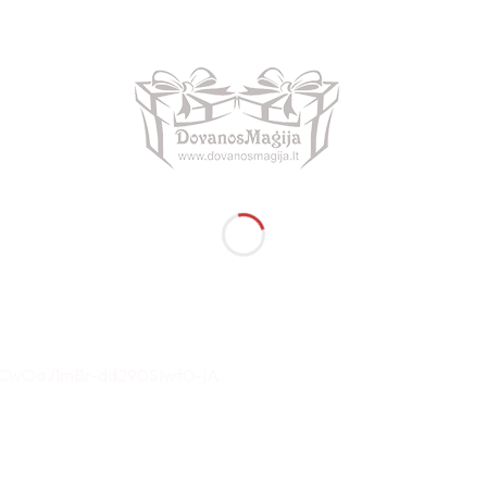
/UCwOaJ1mBr-dd290SIwt0-jA