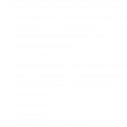
dėkliukų ir kitų paviršių. Mielai išbandysime ant dar nebandytų
Pjovimas ir graviravimas lazeriu, geriausiai tinka medžiui, popi
Medinių dėlionių su Jūsų nuotrauka gamyba;
Medinių dėžučių gamyba pagal invidualius matmenis;
Mūsų gaminamų dėžučių dažymas
Putplasčio pjovimas ir spauda ant jo
Taip pat galime pasiūlyti įvairių dovanos patalpinimo ar su
Stiklinių butelių su spauda ant jų su Jūsų pasrinktais tekstais a
Stiklinių butelių graviravimas Jūsų pasirinktais tekstais ar logo
2D stikle graviravimas
3D stikle graviravimas
Stiklo graviravimas
Maketavimas ir nuotraukų koregavimas