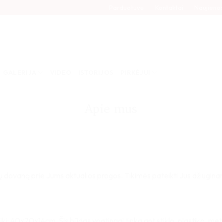
Parduotuvė
Kontaktai
Naujieno
GALERIJA
VIDEO
ISTORIJOS
PIRKĖJUI
Apie mus
 dovaną prie Jums aktualios progos. Tikimės pateikti Jus džiuginan
i: 40x70x14cm. Šis būdas ypatingai tinka ant stiklo, plastiko, meta