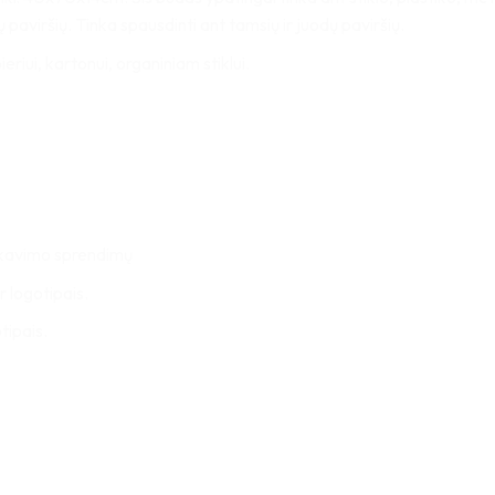
 paviršių. Tinka spausdinti ant tamsių ir juodų paviršių.
eriui, kartonui, organiniam stiklui.
pakavimo sprendimų
r logotipais.
tipais.