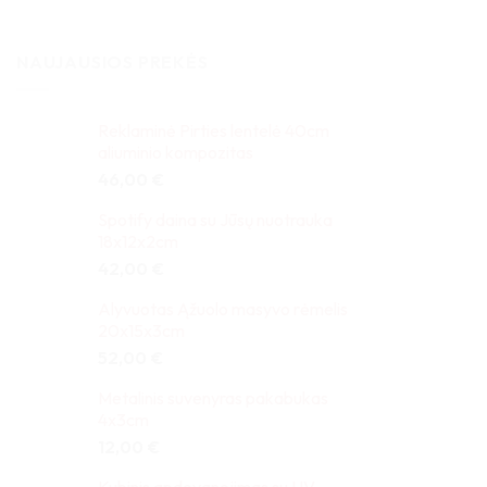
NAUJAUSIOS PREKĖS
Reklaminė Pirties lentelė 40cm
aliuminio kompozitas
46,00
€
Spotify daina su Jūsų nuotrauka
18x12x2cm
42,00
€
Alyvuotas Ąžuolo masyvo rėmelis
20x15x3cm
52,00
€
Metalinis suvenyras pakabukas
4x3cm
12,00
€