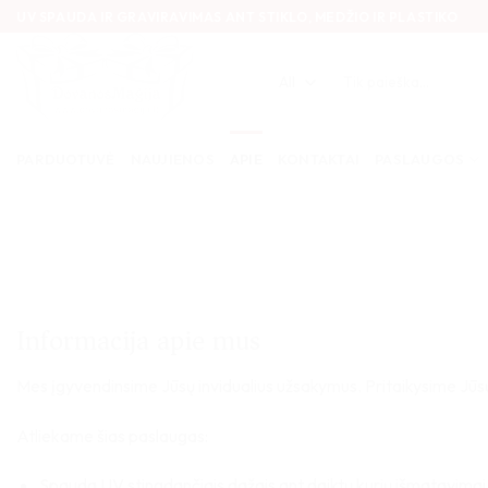
Skip
UV SPAUDA IR GRAVIRAVIMAS ANT STIKLO, MEDŽIO IR PLASTIKO
to
content
Ieškoti:
PARDUOTUVĖ
NAUJIENOS
APIE
KONTAKTAI
PASLAUGOS
Informacija apie mus
Mes įgyvendinsime Jūsų invidualius užsakymus. Pritaikysime Jūsų
Atliekame šias paslaugas:
Spauda UV stingdančiais dažais ant daiktų kurių išmatavimai ik