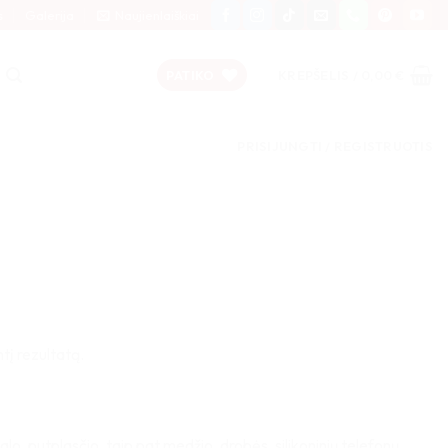
s
Galerija
Naujienlaiškiai
PATIKO
KREPŠELIS /
0,00
€
PRISIJUNGTI / REGISTRUOTIS
tį rezultatą.
lo, putplasčio, taip pat medžio, drobės, silikoninių telefonų