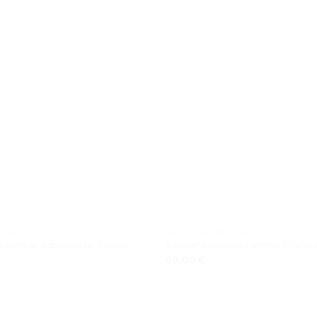
ITAS
METALO KOMPOZITAS
s buto ar kabineto nr 3x6cm
Kabineto nuorodų lentelė 30x10
60,00
€