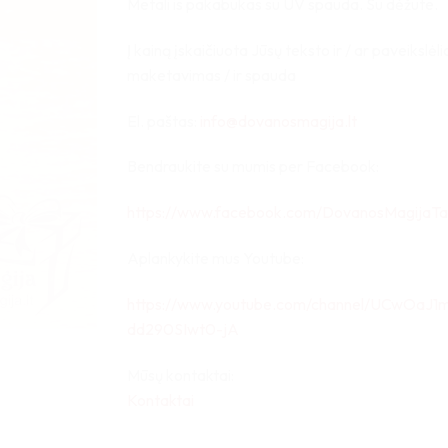
Metali is pakabukas su UV spauda. Su dėžute.
Į kainą įskaičiuota Jūsų teksto ir / ar paveikslėl
maketavimas / ir spauda
El. paštas:
info@dovanosmagija.lt
Bendraukite su mumis per Facebook:
https://www.facebook.com/DovanosMagijaTa
Aplankykite mus Youtube:
https://www.youtube.com/channel/UCwOaJ1
dd290SIwt0-jA
Mūsų kontaktai:
Kontaktai