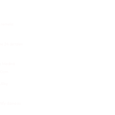
 rėmelis
nė 24 detalės
e
Medinė
x30cm
 Jūsų
tify daina su