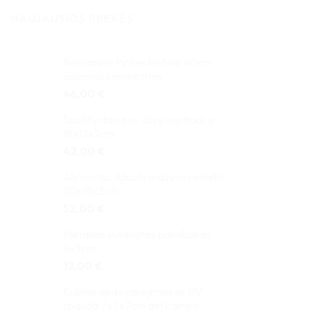
NAUJAUSIOS PREKĖS
Reklaminė Pirties lentelė 40cm
aliuminio kompozitas
46,00
€
Spotify daina su Jūsų nuotrauka
18x12x2cm
42,00
€
Alyvuotas Ąžuolo masyvo rėmelis
20x15x3cm
52,00
€
Metalinis suvenyras pakabukas
4x3cm
12,00
€
Kubinis apdovanojimas su UV
spauda 7x7x7cm ant kampo