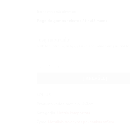
Išankstinis užsakymas
Pageidaujamas tekstas / žinutė mums
Jūsų nuotrauka
Įkelkite nuotrauką ar bylą ji bus atspausdinta ant pasirinkto
produkto kiekis: Metalinis suvenyras pakabuk
Į KREPŠELĮ
MPN: 43
Produkto kodas:
met_suv_4x3cm
Kategorija:
Metalo kompozitas
Žyma:
Metalinis suvenyras pakabukas 4x3cm