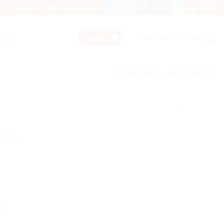
s
Galerija
Naujienlaiškiai
PATIKO
KREPŠELIS /
0,00
€
PRISIJUNGTI / REGISTRUOTIS
kas
m