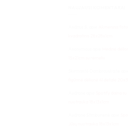
NAUJAUSI KOMENTARAI
Andrius S.
apie
Akmeninis foto
kvadratinis 28x28x1cm
Anonymous
apie
Medinė dėlio
15x21cm su rėmeliu
Skirmantė Dambrauskaitė
api
figūrinė dėlionė 41 detalė 20
Audronė
apie
Spotify daina su
nuotrauka 18x13x1cm
Audronė Stimburienė
apie
Spo
Jūsų nuotrauka 18x13x1cm