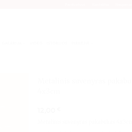
Parduotuvė
Kontaktai
Naujieno
GALERIJA
VIDEO
ISTORIJOS
PIRKĖJUI
Metalinis suvenyras pakabu
4x3cm
12,00
€
Metalinis suvenyras pakabukas 4x3c