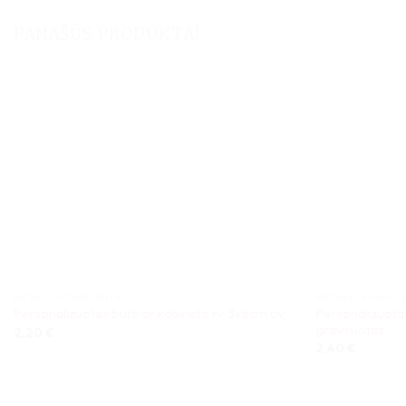
PANAŠŪS PRODUKTAI
METALO KOMPOZITAS
METALO KOMPOZ
Personalizuota
Personalizuotas buto ar kabineto nr 3x6cm uv
graviruotas
2,20
€
2,40
€