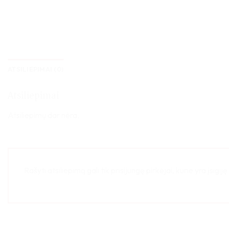
ATSILIEPIMAI (0)
Atsiliepimai
Atsiliepimų dar nėra.
Rašyti atsiliepimą gali tik prisijungę pirkėjai, kurie yra įsigij