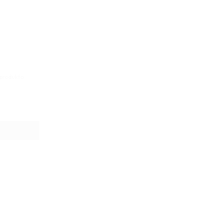
 produkto.
as 4x3cm