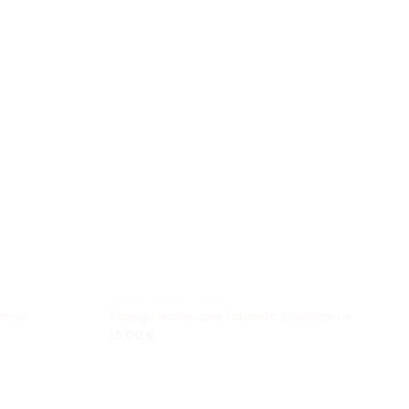
METALO KOMPOZITAS
cm uv
Pareigų lentelė prie kabineto 20x10cm uv
15,00
€