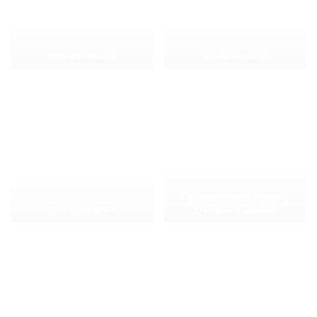
foto dovana 03
foto dovana 01
DovanosMagija_Medinės
foto dovana 04
Dovanos iš plokštės