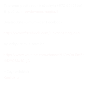
Telefonas pasiteirauti ir užsakyti: +370 621 95661
El. paštas:
info@dovanosmagija.lt
Bendraukite su mumis per Facebook:
https://www.facebook.com/DovanosMagijaTau
Aplankykite mus Youtube:
https://www.youtube.com/channel/UCwOaJ1mBr-
dd290SIwt0-jA
Mūsų kontaktai:
Kontaktai