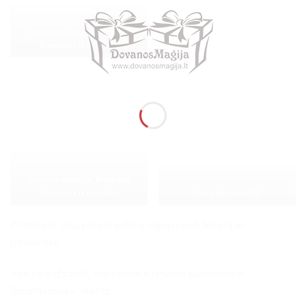
DovanosMagija_Medinės
Dovanos iš plokštės
DovanosMagija_Medinės
Dovanos iš plokštės
foto dovana 01
Pritaikant Jūsų progai galime išgraviruoti tekstą ar
paveikslėlį.
tam kad užsakyti, susisiekite su mumis suderinsime
išmatavimus ir tekstą.