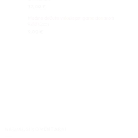
37,00
€
Medinė dėžutė vokelis pinigams dovanoti
9x18x2cm
9,00
€
NAUJAUSI KOMENTARAI