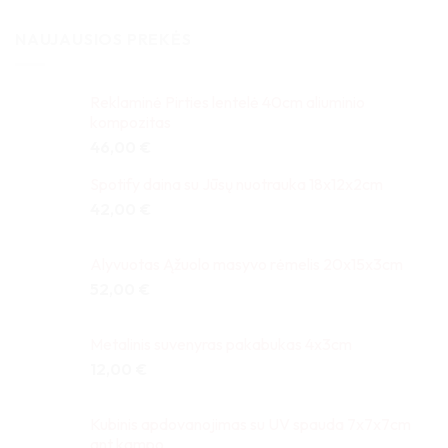
NAUJAUSIOS PREKĖS
Reklaminė Pirties lentelė 40cm aliuminio
kompozitas
46,00
€
Spotify daina su Jūsų nuotrauka 18x12x2cm
42,00
€
Alyvuotas Ąžuolo masyvo rėmelis 20x15x3cm
52,00
€
Metalinis suvenyras pakabukas 4x3cm
12,00
€
Kubinis apdovanojimas su UV spauda 7x7x7cm
ant kampo