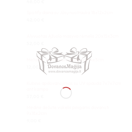
46,00
€
Spotify daina su Jūsų nuotrauka 18x12x2cm
42,00
€
Alyvuotas Ąžuolo masyvo rėmelis 20x15x3cm
52,00
€
Metalinis suvenyras pakabukas 4x3cm
12,00
€
Kubinis apdovanojimas su UV spauda 7x7x7cm
ant kampo
37,00
€
Medinė dėžutė vokelis pinigams dovanoti
9x18x2cm
9,00
€