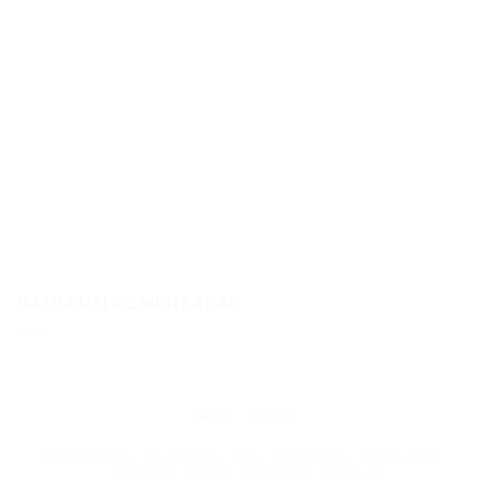
NAUJAUSI KOMENTARAI
Bank
Paysera
Transfer
PARDUOTUVĖ
NAUJIENOS
APIE
KONTAKTAI
PASLAUGOS
GALERIJA
VIDEO
ISTORIJOS
PIRKĖJUI