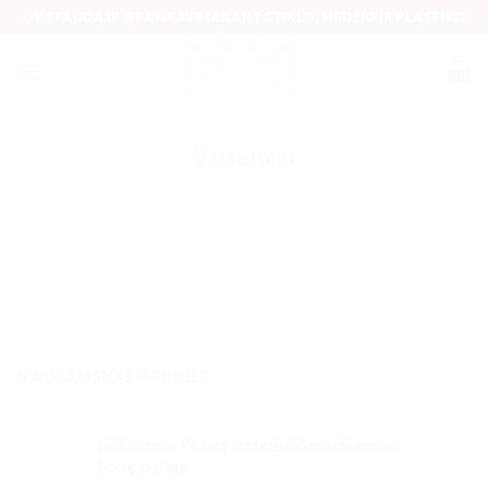
Skip
UV SPAUDA IR GRAVIRAVIMAS ANT STIKLO, MEDŽIO IR PLASTIKO
to
content
Vartotojui
NAUJAUSIOS PREKĖS
Reklaminė Pirties lentelė 40cm aliuminio
kompozitas