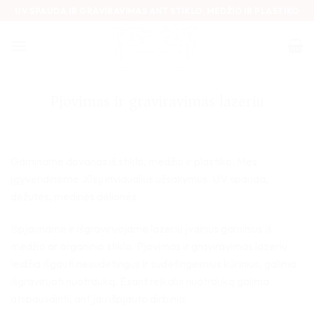
Skip
UV SPAUDA IR GRAVIRAVIMAS ANT STIKLO, MEDŽIO IR PLASTIKO
to
content
Pjovimas ir graviravimas lazeriu
Gaminame dovanas iš stiklo, medžio ir plastiko. Mes
įgyvendinsime Jūsų invidualius užsakymus. UV spauda,
dėžutės, medinės dėlionės.
Išpjauname ir išgraviruojame lazeriu įvairius gaminius iš
medžio ar organinio stiklo. Pjovimas ir graviravimas lazeriu
leidžia išgauti nesudėtingus ir sudėtingesnius kūrinius, galima
išgraviruoti nuotrauką. Esant reikalui nuotrauką galima
atspausdinti, ant jau išpjauto dirbinio.