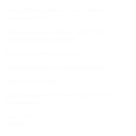
tam kad užsakyti, susisiekite su mumis suderinsime
išmatavimus ir tekstą.
Telefonas pasiteirauti ir užsakyti: +370 621 95661
El. paštas:
info@dovanosmagija.lt
Bendraukite su mumis per Facebook:
https://www.facebook.com/DovanosMagijaTau
Aplankykite mus Youtube:
https://www.youtube.com/channel/UCwOaJ1mBr-
dd290SIwt0-jA
Mūsų kontaktai:
Kontaktai