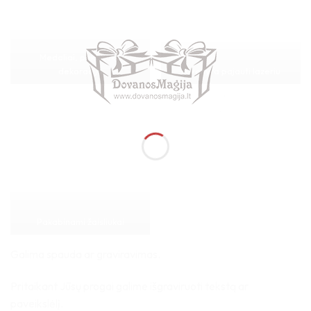
Medaliai, pakabuka
dekoracija
suvenyra pajauti lazeriu
Pakabinami žaisliukai
Galima spauda ar graviravimas.
Pritaikant Jūsų progai galime išgraviruoti tekstą ar
paveikslėlį.