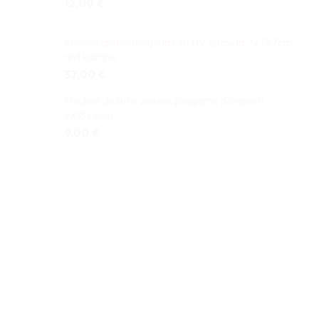
12,00
€
Kubinis apdovanojimas su UV spauda 7x7x7cm
ant kampo
37,00
€
Medinė dėžutė vokelis pinigams dovanoti
9x18x2cm
9,00
€