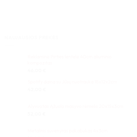
NAUJAUSIOS PREKĖS
Reklaminė Pirties lentelė 40cm aliuminio
kompozitas
46,00
€
Spotify daina su Jūsų nuotrauka 18x12x2cm
42,00
€
Alyvuotas Ąžuolo masyvo rėmelis 20x15x3cm
52,00
€
Metalinis suvenyras pakabukas 4x3cm