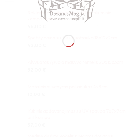
Reklaminė Pirties lentelė 40cm aliuminio
kompozitas
46,00
€
Spotify daina su Jūsų nuotrauka 18x12x2cm
42,00
€
Alyvuotas Ąžuolo masyvo rėmelis 20x15x3cm
52,00
€
Metalinis suvenyras pakabukas 4x3cm
12,00
€
Kubinis apdovanojimas su UV spauda 7x7x7cm
ant kampo
37,00
€
Medinė dėžutė vokelis pinigams dovanoti