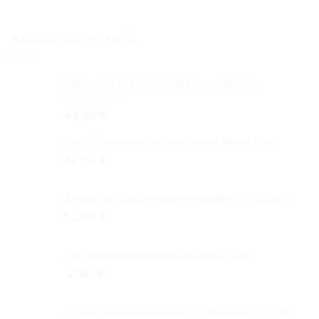
NAUJAUSIOS PREKĖS
Reklaminė Pirties lentelė 40cm aliuminio
kompozitas
46,00
€
Spotify daina su Jūsų nuotrauka 18x12x2cm
42,00
€
Alyvuotas Ąžuolo masyvo rėmelis 20x15x3cm
52,00
€
Metalinis suvenyras pakabukas 4x3cm
12,00
€
Kubinis apdovanojimas su UV spauda 7x7x7cm