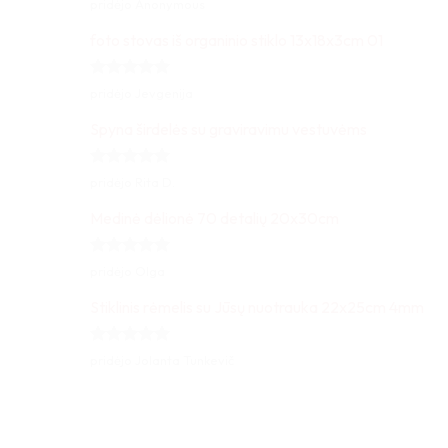
Įvertinimas:
pridėjo Anonymous
5
iš 5
foto stovas iš organinio stiklo 13x18x3cm 01
Įvertinimas:
pridėjo Jevgenija
5
iš 5
Spyna širdelės su graviravimu vestuvėms
Įvertinimas:
pridėjo Rita D.
5
iš 5
Medinė dėlionė 70 detalių 20x30cm
Įvertinimas:
pridėjo Olga
5
iš 5
Stiklinis rėmelis su Jūsų nuotrauka 22x25cm 4mm
Įvertinimas:
pridėjo Jolanta Tunkevič
5
iš 5