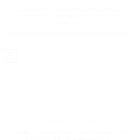
Spauda 01 ant daiktų Suderinę su klientu užsakymą,
sumaketuojame ir paruošiame maketą spaudai. Spauda
užnešama [...]
17
Gru
Padėkliukai puodeliui ar bokalui
Padėkliukai puodeliui ar bokalui Pagaminti padėkliukai iš 11cm
diametro x 0,8 cm storio bambukinės medienos. [...]