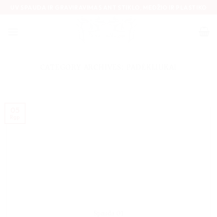
Skip
UV SPAUDA IR GRAVIRAVIMAS ANT STIKLO, MEDŽIO IR PLASTIKO
to
content
CATEGORY ARCHIVES:
PADĖKLIUKAI
05
Rgp
Spauda 01