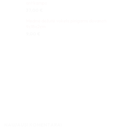
ant kampo
37,00
€
Medinė dėžutė vokelis pinigams dovanoti
9x18x2cm
9,00
€
NAUJAUSI KOMENTARAI