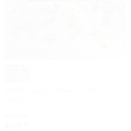
Medinė figūrinė dėlionė 41 detalė
20x30cm
Įvertinimas:
1
21,00
€
5
iš 5