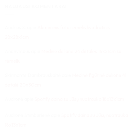
NAUJAUSI KOMENTARAI
Andrius S.
apie
Akmeninis foto rėmelis kvadratinis
28x28x1cm
Anonymous
apie
Medinė dėlionė 24 detalės 15x21cm su
rėmeliu
Skirmantė Dambrauskaitė
apie
Medinė figūrinė dėlionė 41
detalė 20x30cm
Audronė
apie
Spotify daina su Jūsų nuotrauka 18x13x1cm
Audronė Stimburienė
apie
Spotify daina su Jūsų nuotrauka
18x13x1cm