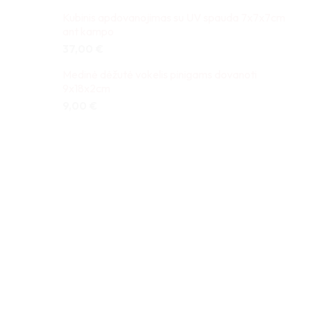
Kubinis apdovanojimas su UV spauda 7x7x7cm
ant kampo
37,00
€
Medinė dėžutė vokelis pinigams dovanoti
9x18x2cm
9,00
€