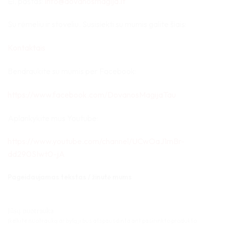
El. paštas:
info@dovanosmagija.lt
Su rėmeliu ir stoveliu. Susisiekti su mumis galite šiais:
Kontaktais
Bendraukite su mumis per Facebook:
https://www.facebook.com/DovanosMagijaTau
Aplankykite mus Youtube:
https://www.youtube.com/channel/UCwOaJ1mBr-
dd290SIwt0-jA
Pageidaujamas tekstas / žinutė mums
Jūsų nuotrauka
Įkelkite nuotrauką ar bylą ji bus atspausdinta ant pasirinkto produkto.