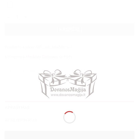
produkto kiekis: Medinė figūrinė dėlionė 41 detalė 20x30cm
Į KREPŠELĮ
Produkto kodas:
MD_ 48_30x30cm-1
Kategorija:
Medinės Dėlionės su Foto
APRAŠYMAS
ATSILIEPIMAI (1)