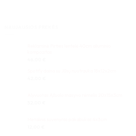
NAUJAUSIOS PREKĖS
Reklaminė Pirties lentelė 40cm aliuminio
kompozitas
46,00
€
Spotify daina su Jūsų nuotrauka 18x12x2cm
42,00
€
Alyvuotas Ąžuolo masyvo rėmelis 20x15x3cm
52,00
€
Metalinis suvenyras pakabukas 4x3cm
12,00
€