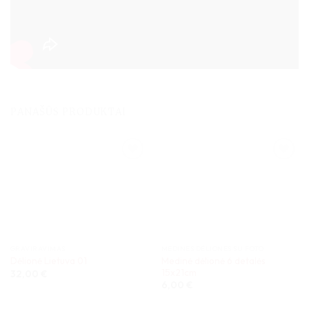
PANAŠŪS PRODUKTAI
GRAVIRAVIMAS
MEDINĖS DĖLIONĖS SU FOTO
Medinė dėlionė 6 detalės
Dėlionė Lietuva 01
15x21cm
32,00
€
6,00
€