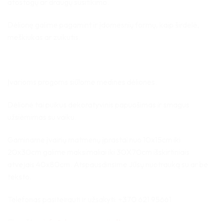
atostogų ar draugų susitikimo.
Dėlionę galime pagamint ir įdomesnių formų, kaip širdelė,
meškiukas ar zuikutis.
Įvarioms progoms siūlome medines dėliones.
Dėlionė tai puikus dekoratyvinis papuošimas ir smagus
užsiėmimas su vaiku.
Gaminame įvairių matmenų įprastai nuo 10x15cm iki
20x30cm galime maksimaliai iki 30X70cm išskirtiniais
atvejais 40x80cm. Atspausdinsime Jūsų nuotrauką su ar be
teksto.
Telefonas pasiteirauti ir užsakyti: +370 621 95661