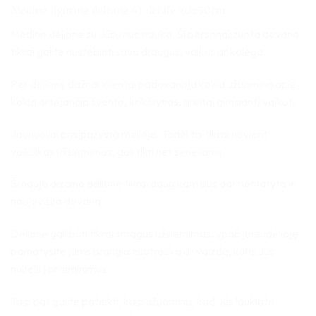
(viso
Medinė figūrinė dėlionė 41 detalė 20x30cm
įvertinimų:
)
Medinė dėlionė su Jūsų nuotrauka. Ši personalizuota dovana
tikrai galite nustebinti savo draugus, vaikus ar kolega.
Per dėlionę dažnai klientai padovanoja kokia užuominą apie
kokią artėjančią šventę, krikštynas, greitai gimsiantį vaikutį.
Jaunuoliai prisipažysta meilėje. Todėl tai tikrai nevient
vaikiškas užsiėmimas, gali tikti net seneliams.
Ši naujo dizaino dėlionė tikrai daug kam bus dar nematyta ir
naujoviška dovana.
Dėlionė gali būti tikrai smagus užsiėmimas, ypač jei sudėlioję
pamatysite jums brangią nuotrauką ar vaizdą, kuris Jus
nukels į prisiminimus.
Taip pat galite pateikti, kaip užuominą, kad Jūs laukiate