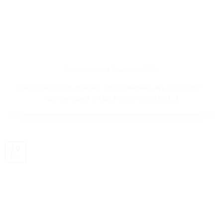
Dovanos idėjos Kalėdoms 2021
Dovanosmagija.lt dovanos idėjos Kalėdoms Jūsų šventei Nr. 1.
Ažūrinė dėžutė su LED žvakute. Saugi led [...]
29
Spa