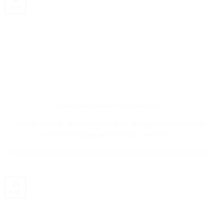
Gru
Spotify daina su Jūsų nuotrauka 2021
Spotify daina su Jūsų nuotrauka 2021 Jūsų personalinis albumo
viršelis Pasaulyje paplito mada – dovanoti [...]
21
Lap