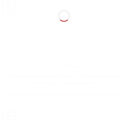
17
Bir
Dovanos krikštynoms
Dovanos krikštynoms iš medžio, stiklo ir kitos Tikriausiai krikštynų
vienas iš etapų yra svečių pakvietimas. [...]
14
Bir