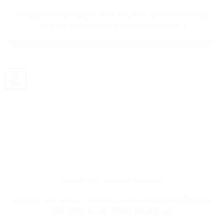
Naujas produktas rugpjūtis 2023 Jau greitai pristatysime naują
produktą. Atspėkite kas tai bus per produktas [...]
12
Rgp
Dovanos idėja 2023 Jūsų dovanoms
Dovanos idėja, ką mes Jums galime pasiūlyti naujo Mūsų Dovanos
idėja 2023 Jūsų dovanoms. Neseniai [...]