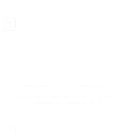
04
Vas
Valentino diena čia pat – Spotify rėmelis su Jūsų foto
Valentino diena čia pat – Spotify rėmelis su Jūsų foto iki
trečiadienio pietų Paskubėkite, dar [...]
18