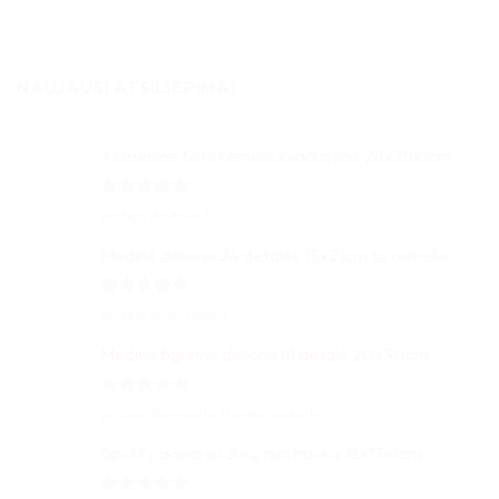
NAUJAUSI ATSILIEPIMAI
Akmeninis foto rėmelis kvadratinis 28x28x1cm
Įvertinimas:
pridėjo Andrius S.
5
iš 5
Medinė dėlionė 24 detalės 15x21cm su rėmeliu
Įvertinimas:
pridėjo Anonymous
5
iš 5
Medinė figūrinė dėlionė 41 detalė 20x30cm
Įvertinimas:
pridėjo Skirmantė Dambrauskaitė
5
iš 5
Spotify daina su Jūsų nuotrauka 18x13x1cm