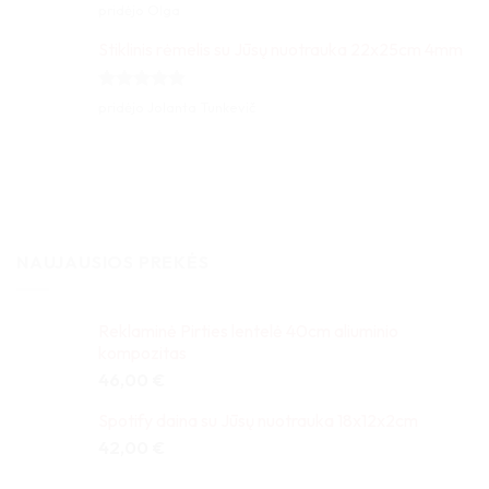
Įvertinimas:
pridėjo Olga
5
iš 5
Stiklinis rėmelis su Jūsų nuotrauka 22x25cm 4mm
Įvertinimas:
pridėjo Jolanta Tunkevič
5
iš 5
NAUJAUSIOS PREKĖS
Reklaminė Pirties lentelė 40cm aliuminio
kompozitas
46,00
€
Spotify daina su Jūsų nuotrauka 18x12x2cm
42,00
€