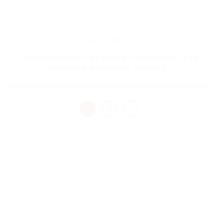
Dovanos ant stiklo 04
Siūlome įvairių formų stiklo dovanas su spauda ant jų. Stiklas
suteikia sišskirtinio žavesio ir blizgesio [...]
1
2