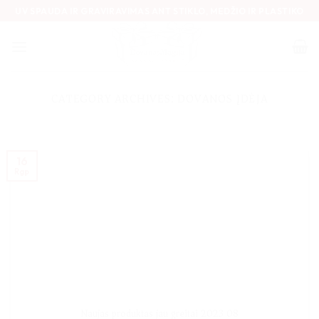
Skip
UV SPAUDA IR GRAVIRAVIMAS ANT STIKLO, MEDŽIO IR PLASTIKO
to
content
CATEGORY ARCHIVES:
DOVANOS ĮDĖJA
16
Rgp
Naujas produktas jau greitai 2023 08