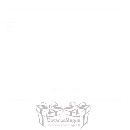
30
Bir
Stiklinis foto rėmelis
Foto rėmelis su Jūsų nuotrauka Nauja inovatyvi ir populiarėjanti
dovana tai stiklinis foto rėmelis. Ant [...]