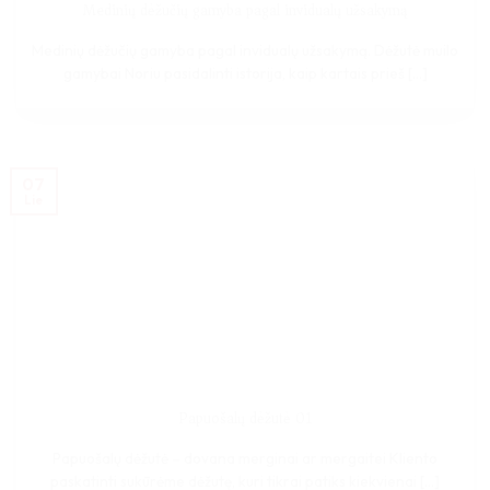
Medinių dėžučių gamyba pagal invidualų užsakymą
Medinių dėžučių gamyba pagal invidualų užsakymą. Dėžutė muilo
gamybai Noriu pasidalinti istorija, kaip kartais prieš [...]
07
Lie
Papuošalų dėžutė 01
Papuošalų dėžutė – dovana merginai ar mergaitei Kliento
paskatinti sukūrėme dėžutę, kuri tikrai patiks kiekvienai [...]