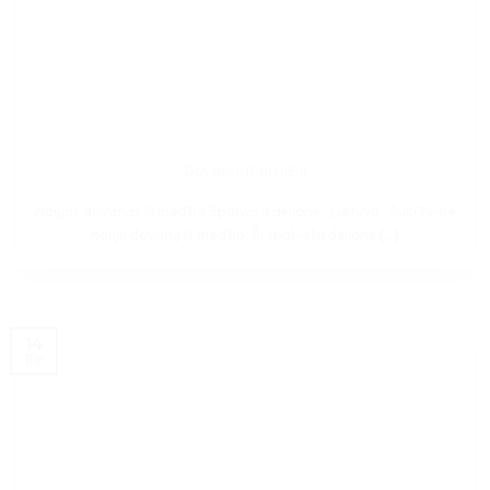
Dovanos iš medžio
Naujos dovanos iš medžio Spalvota dėlionė „Lietuva” Sukūrėme
naujų dovanų iš medžio. Ši spalvota dėlionė [...]
14
Bir