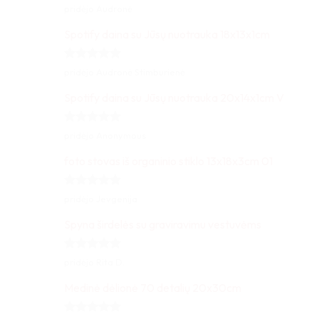
Įvertinimas:
pridėjo Audronė
5
iš 5
Spotify daina su Jūsų nuotrauka 18x13x1cm
Įvertinimas:
pridėjo Audronė Stimburienė
5
iš 5
Spotify daina su Jūsų nuotrauka 20x14x1cm V
Įvertinimas:
pridėjo Anonymous
5
iš 5
foto stovas iš organinio stiklo 13x18x3cm 01
Įvertinimas:
pridėjo Jevgenija
5
iš 5
Spyna širdelės su graviravimu vestuvėms
Įvertinimas:
pridėjo Rita D.
5
iš 5
Medinė dėlionė 70 detalių 20x30cm