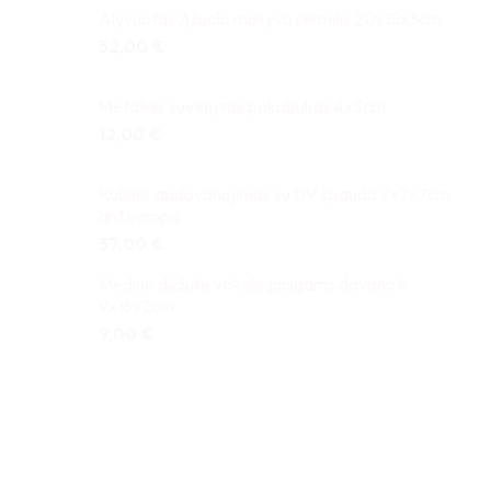
Alyvuotas Ąžuolo masyvo rėmelis 20x15x3cm
52,00
€
Metalinis suvenyras pakabukas 4x3cm
12,00
€
Kubinis apdovanojimas su UV spauda 7x7x7cm
ant kampo
37,00
€
Medinė dėžutė vokelis pinigams dovanoti
9x18x2cm
9,00
€