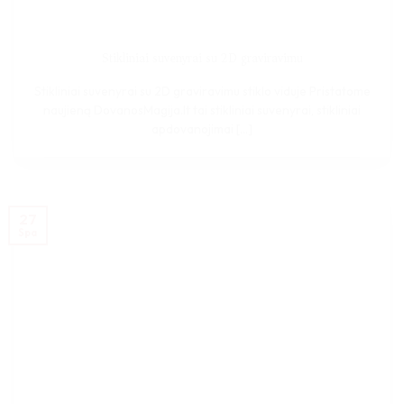
Stikliniai suvenyrai su 2D graviravimu
Stikliniai suvenyrai su 2D graviravimu stiklo viduje Pristatome
naujieną DovanosMagija.lt tai stikliniai suvenyrai, stikliniai
apdovanojimai [...]
27
Spa