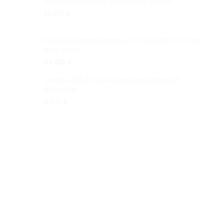
Metalinis suvenyras pakabukas 4x3cm
12,00
€
Kubinis apdovanojimas su UV spauda 7x7x7cm
ant kampo
37,00
€
Medinė dėžutė vokelis pinigams dovanoti
9x18x2cm
9,00
€