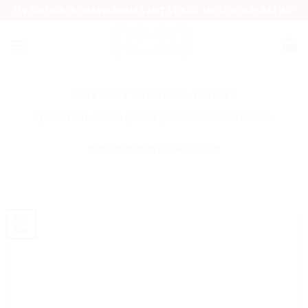
Skip
UV SPAUDA IR GRAVIRAVIMAS ANT STIKLO, MEDŽIO IR PLASTIKO
to
content
CATEGORY ARCHIVES:
DROBĖS
Spauda ant drobės galima spauddinti keliais būdais.
maksimalus dydis 40x80cm
05
Rgp