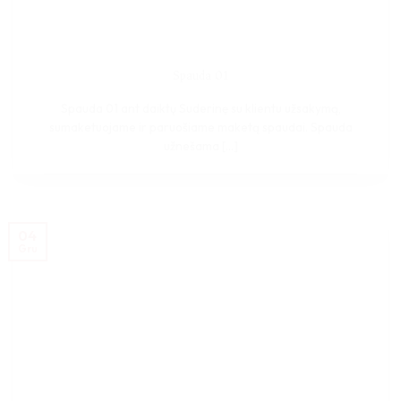
Spauda 01
Spauda 01 ant daiktų Suderinę su klientu užsakymą,
sumaketuojame ir paruošiame maketą spaudai. Spauda
užnešama [...]
04
Gru