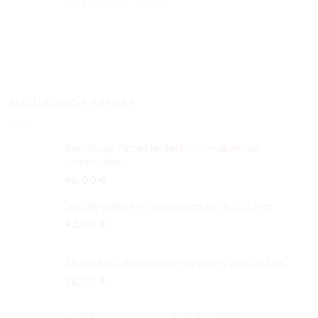
Įvertinimas:
pridėjo Jolanta Tunkevič
5
iš 5
NAUJAUSIOS PREKĖS
Reklaminė Pirties lentelė 40cm aliuminio
kompozitas
46,00
€
Spotify daina su Jūsų nuotrauka 18x12x2cm
42,00
€
Alyvuotas Ąžuolo masyvo rėmelis 20x15x3cm
52,00
€