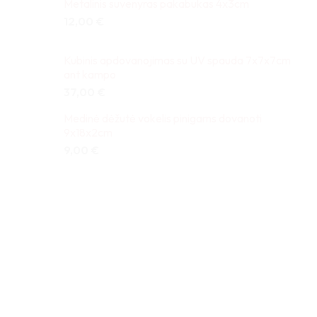
Metalinis suvenyras pakabukas 4x3cm
12,00
€
Kubinis apdovanojimas su UV spauda 7x7x7cm
ant kampo
37,00
€
Medinė dėžutė vokelis pinigams dovanoti
9x18x2cm
9,00
€