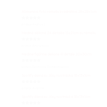
Akmeninis foto rėmelis kvadratinis 28x28x1cm
Įvertinimas:
pridėjo Andrius S.
5
iš 5
Medinė dėlionė 24 detalės 15x21cm su rėmeliu
Įvertinimas:
pridėjo Anonymous
5
iš 5
Medinė figūrinė dėlionė 41 detalė 20x30cm
Įvertinimas:
pridėjo Skirmantė Dambrauskaitė
5
iš 5
Spotify daina su Jūsų nuotrauka 18x13x1cm
Įvertinimas:
pridėjo Audronė
5
iš 5
Spotify daina su Jūsų nuotrauka 18x13x1cm