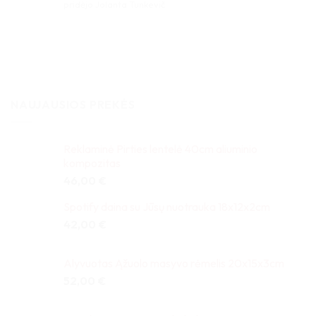
Įvertinimas:
pridėjo Jolanta Tunkevič
5
iš 5
NAUJAUSIOS PREKĖS
Reklaminė Pirties lentelė 40cm aliuminio
kompozitas
46,00
€
Spotify daina su Jūsų nuotrauka 18x12x2cm
42,00
€
Alyvuotas Ąžuolo masyvo rėmelis 20x15x3cm
52,00
€