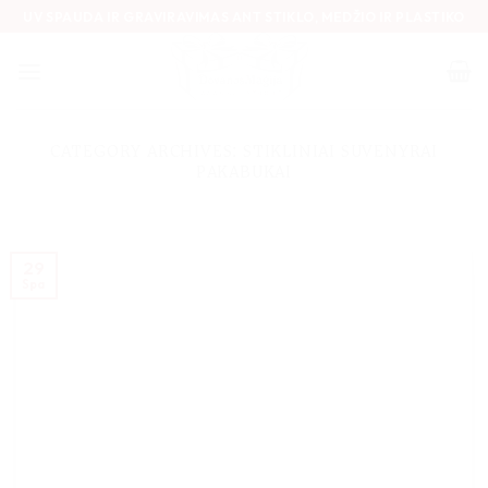
Skip
UV SPAUDA IR GRAVIRAVIMAS ANT STIKLO, MEDŽIO IR PLASTIKO
to
content
CATEGORY ARCHIVES:
STIKLINIAI SUVENYRAI
PAKABUKAI
29
Spa