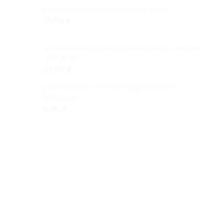
Metalinis suvenyras pakabukas 4x3cm
12,00
€
Kubinis apdovanojimas su UV spauda 7x7x7cm
ant kampo
37,00
€
Medinė dėžutė vokelis pinigams dovanoti
9x18x2cm
9,00
€