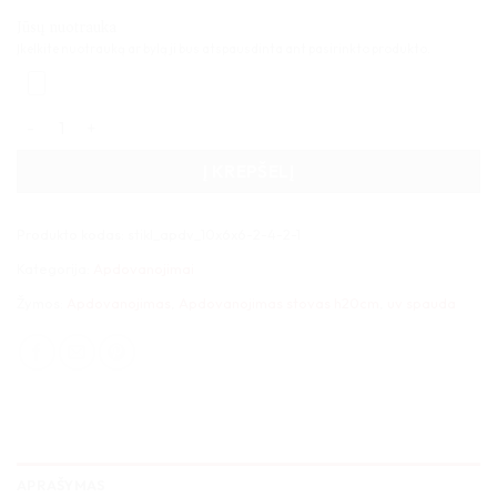
Jūsų nuotrauka
Įkelkite nuotrauką ar bylą ji bus atspausdinta ant pasirinkto produkto.
produkto kiekis: Apdovanojimas stovas h20cm
Į KREPŠELĮ
Produkto kodas:
stikl_apdv_10x6x6-2-4-2-1
Kategorija:
Apdovanojimai
Žymos:
Apdovanojimas
,
Apdovanojimas stovas h20cm
,
uv spauda
APRAŠYMAS