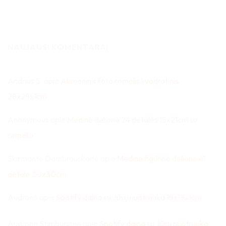
NAUJAUSI KOMENTARAI
Andrius S.
apie
Akmeninis foto rėmelis kvadratinis
28x28x1cm
Anonymous
apie
Medinė dėlionė 24 detalės 15x21cm su
rėmeliu
Skirmantė Dambrauskaitė
apie
Medinė figūrinė dėlionė 41
detalė 20x30cm
Audronė
apie
Spotify daina su Jūsų nuotrauka 18x13x1cm
Audronė Stimburienė
apie
Spotify daina su Jūsų nuotrauka