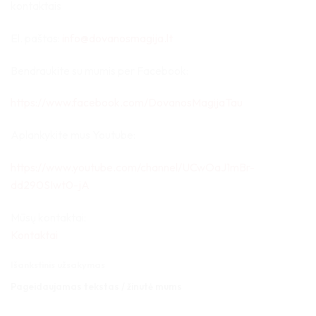
kontaktais
El. paštas:
info@dovanosmagija.lt
Bendraukite su mumis per Facebook:
https://www.facebook.com/DovanosMagijaTau
Aplankykite mus Youtube:
https://www.youtube.com/channel/UCwOaJ1mBr-
dd290SIwt0-jA
Mūsų kontaktai:
Kontaktai
Išankstinis užsakymas
Pageidaujamas tekstas / žinutė mums