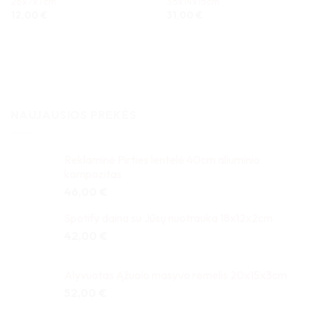
26x7x7cm
35x14x15cm
12,00
€
31,00
€
NAUJAUSIOS PREKĖS
Reklaminė Pirties lentelė 40cm aliuminio
kompozitas
46,00
€
Spotify daina su Jūsų nuotrauka 18x12x2cm
42,00
€
Alyvuotas Ąžuolo masyvo rėmelis 20x15x3cm
52,00
€