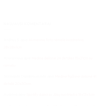
NAUJAUSI KOMENTARAI
Andrius S.
apie
Akmeninis foto rėmelis kvadratinis
28x28x1cm
Anonymous
apie
Medinė dėlionė 24 detalės 15x21cm su
rėmeliu
Skirmantė Dambrauskaitė
apie
Medinė figūrinė dėlionė 41
detalė 20x30cm
Audronė
apie
Spotify daina su Jūsų nuotrauka 18x13x1cm