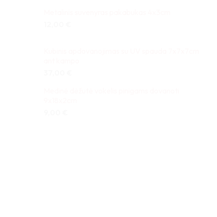
Metalinis suvenyras pakabukas 4x3cm
12,00
€
Kubinis apdovanojimas su UV spauda 7x7x7cm
ant kampo
37,00
€
Medinė dėžutė vokelis pinigams dovanoti
9x18x2cm
9,00
€