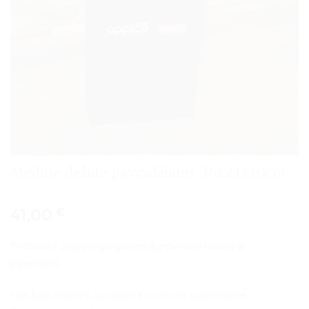
Medinė dėžutė pavyzdžiams 36x21x10cm
41,00
€
Pritaikant Jūsų progai galime išgraviruoti tekstą ar
paveikslėlį.
tam kad užsakyti, susisiekite su mumis suderinsime