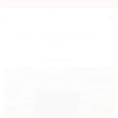
Skip
UV SPAUDA IR GRAVIRAVIMAS ANT STIKLO, MEDŽIO IR PLASTIKO
to
content
PRADŽIA
/
SUVENYRAI IR KITOS DOVANOS
/
GRAVIRAVIMAS
FILTRUOTI