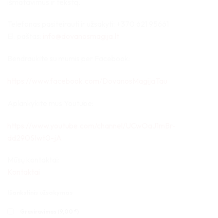
išmatavimus ir tekstą.
Telefonas pasiteirauti ir užsakyti: +370 621 95661
El. paštas:
info@dovanosmagija.lt
Bendraukite su mumis per Facebook:
https://www.facebook.com/DovanosMagijaTau
Aplankykite mus Youtube:
https://www.youtube.com/channel/UCwOaJ1mBr-
dd290SIwt0-jA
Mūsų kontaktai:
Kontaktai
Išankstinis užsakymas
Graviravimas (
9,00
€
)