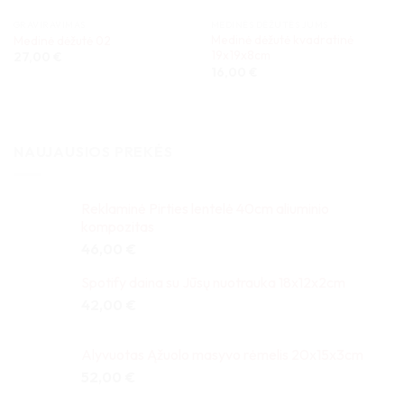
GRAVIRAVIMAS
MEDINĖS DĖŽUTĖS JUMS
Medinė dėžutė kvadratinė
Medinė dėžutė 02
19x19x8cm
27,00
€
16,00
€
NAUJAUSIOS PREKĖS
Reklaminė Pirties lentelė 40cm aliuminio
kompozitas
46,00
€
Spotify daina su Jūsų nuotrauka 18x12x2cm
42,00
€
Alyvuotas Ąžuolo masyvo rėmelis 20x15x3cm
52,00
€