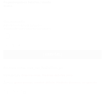
Pageidaujamas tekstas / žinutė
mums
Jūsų nuotrauka
Įkelkite nuotrauką ar bylą ji bus
atspausdinta ant pasirinkto produkto.
produkto kiekis: Medinė dėžutė pavyzdžiams 36x21x10cm
Į KREPŠELĮ
Produkto kodas:
med_dez_36x21x10cm_gd
Kategorijos:
Graviravimas
,
Medinės dėžutės Jums
Žymos:
graviravimas
,
medinė dėžutė
,
Medinės dovanos
,
uv spauda