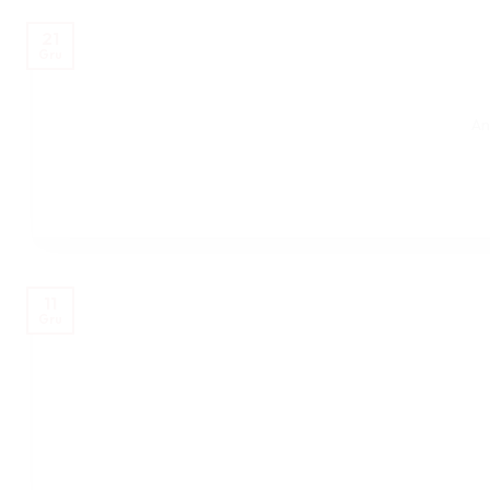
21
Gru
An
11
Gru