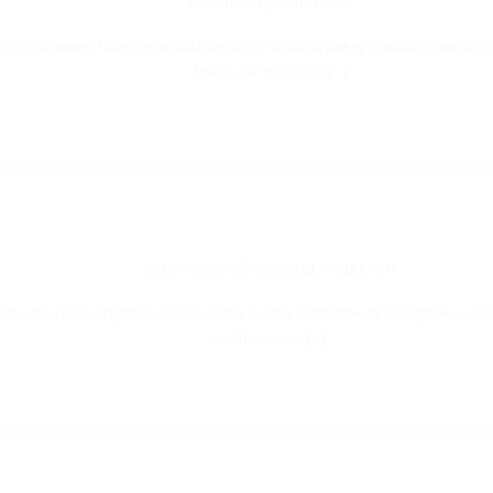
Dovanos ant stiklo 04
iūlome įvairių formų stiklo dovanas su spauda ant jų. Stiklas suteikia siš
žavesio ir blizgesio [...]
Foto stovas iš organinio stiklo 01
oto stovas iš organinio stiklo įvarių formų Foto stovas iš organinio st
turėtų patikti [...]