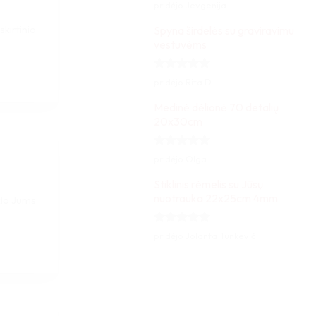
Įvertinimas:
pridėjo Jevgenija
5
iš 5
Spyna širdelės su graviravimu
skirtinio
vestuvėms
Įvertinimas:
pridėjo Rita D.
5
iš 5
Medinė dėlionė 70 detalių
20x30cm
Įvertinimas:
pridėjo Olga
5
iš 5
Stiklinis rėmelis su Jūsų
nuotrauka 22x25cm 4mm
iklo Jums
Įvertinimas:
pridėjo Jolanta Tunkevič
5
iš 5