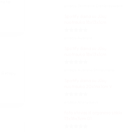
na tai
Įvertinimas:
pridėjo Skirmantė Dambrauskaitė
5
iš 5
Spotify daina su Jūsų
nuotrauka 18x13x1cm
Įvertinimas:
pridėjo Audronė
5
iš 5
Spotify daina su Jūsų
nuotrauka 18x13x1cm
Įvertinimas:
pridėjo Audronė Stimburienė
 iš etapų
5
iš 5
Spotify daina su Jūsų
nuotrauka 20x14x1cm V
Įvertinimas:
pridėjo Anonymous
5
iš 5
foto stovas iš organinio stiklo
13x18x3cm 01