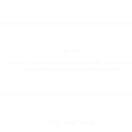
Spauda 01
Spauda 01 ant daiktų Suderinę su klientu užsakymą, sumaketuojam
paruošiame maketą spaudai. Spauda užnešama [...]
Stiklinis foto rėmelis