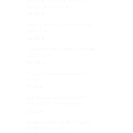
Reklaminė Pirties lentelė 40cm
aliuminio kompozitas
46,00
€
Spotify daina su Jūsų nuotrauka
18x12x2cm
42,00
€
Alyvuotas Ąžuolo masyvo rėmelis
20x15x3cm
52,00
€
Metalinis suvenyras pakabukas
4x3cm
12,00
€
Kubinis apdovanojimas su UV
spauda 7x7x7cm ant kampo
37,00
€
Medinė dėžutė vokelis pinigams
dovanoti 9x18x2cm