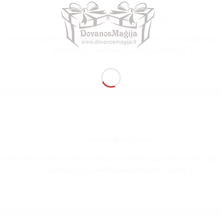
Nuotrauka stikle – AKCIJA
Nuotrauka stikle skelbiame akciją Šis fotorėmelis Jums padės išsau
prisiminimus, kai dabar sudėtinga išvykti į [...]
Nuotrauka ant stiklo
Nuotrauka ant stiklo iš Jūsų nuotraukos Stikle nugarinėje pusėje atsp
nuotrauka, nugarėlė padengta baltais dažais. [...]