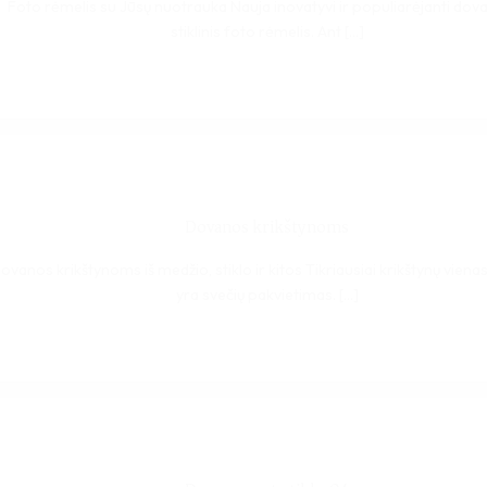
Foto rėmelis su Jūsų nuotrauka Nauja inovatyvi ir populiarėjanti dova
stiklinis foto rėmelis. Ant [...]
Dovanos krikštynoms
ovanos krikštynoms iš medžio, stiklo ir kitos Tikriausiai krikštynų vienas
yra svečių pakvietimas. [...]