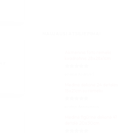
NAUJAUSI ATSILIEPIMAI
Akmeninis foto rėmelis
kvadratinis 28x28x1cm
e ir
Įvertinimas:
pridėjo Andrius S.
5
iš 5
Medinė dėlionė 24 detalės
15x21cm su rėmeliu
Įvertinimas:
pridėjo Anonymous
5
iš 5
Medinė figūrinė dėlionė 41
detalė 20x30cm