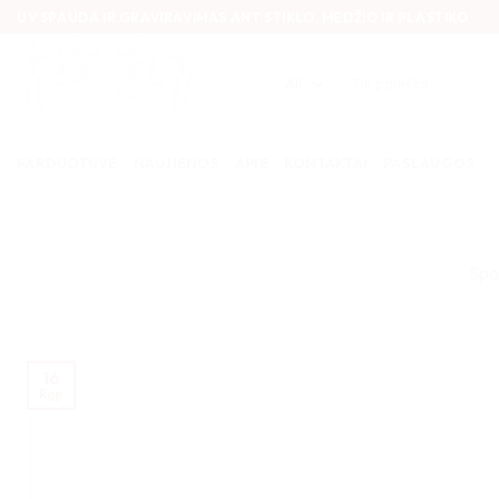
Skip
UV SPAUDA IR GRAVIRAVIMAS ANT STIKLO, MEDŽIO IR PLASTIKO
to
content
Ieškoti:
PARDUOTUVĖ
NAUJIENOS
APIE
KONTAKTAI
PASLAUGOS
Spa
16
Rgp