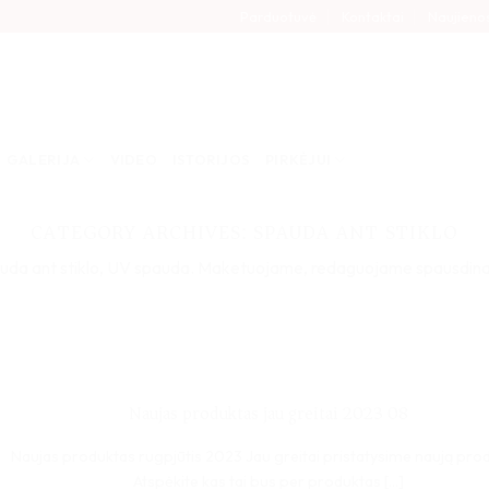
Parduotuvė
Kontaktai
Naujieno
GALERIJA
VIDEO
ISTORIJOS
PIRKĖJUI
CATEGORY ARCHIVES:
SPAUDA ANT STIKLO
uda ant stiklo, UV spauda. Maketuojame, redaguojame spausdin
Naujas produktas jau greitai 2023 08
Naujas produktas rugpjūtis 2023 Jau greitai pristatysime naują pro
Atspėkite kas tai bus per produktas [...]