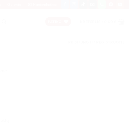
s
Galerija
Naujienlaiškiai
PATIKO
KREPŠELIS /
0,00
€
PRISIJUNGTI / REGISTRUOTIS
ame.
duktą.