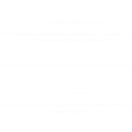
Ant stiklo papildėme galeriją
t stiklo papildėme galeriją Papildėme galeriją naujomis nuotraukomis a
Tikimės kad padės geriau įsivaizduoti [...]
Verslo dovanos
Verslo dovanos ant stiklo UV spauda ant stiklo metalo, plastiko. Spau
medžio, drobės ir [...]