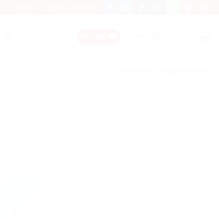
s
Galerija
Naujienlaiškiai
PATIKO
KREPŠELIS /
0,00
€
PRISIJUNGTI / REGISTRUOTIS