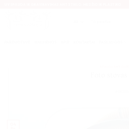
Skip
UV SPAUDA IR GRAVIRAVIMAS ANT STIKLO, MEDŽIO IR PLASTIKO
to
content
Ieškoti:
PARDUOTUVĖ
NAUJIENOS
APIE
KONTAKTAI
PASLAUGOS
SPAUDA ANT DAI
Foto stovas 
POSTED
04
Bir