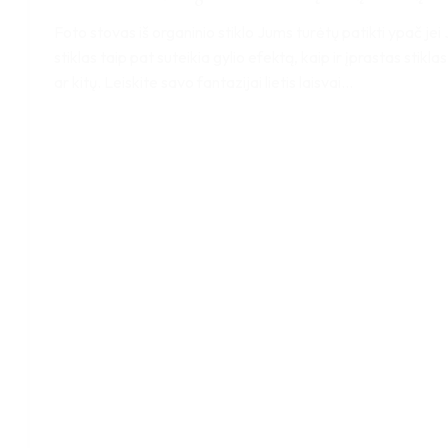
Foto stovas iš organinio stiklo Jums turėtų patikti ypač je
stiklas taip pat suteikia gylio efektą, kaip ir įprastas stik
ar kitų. Leiskite savo fantazijai lietis laisvai…