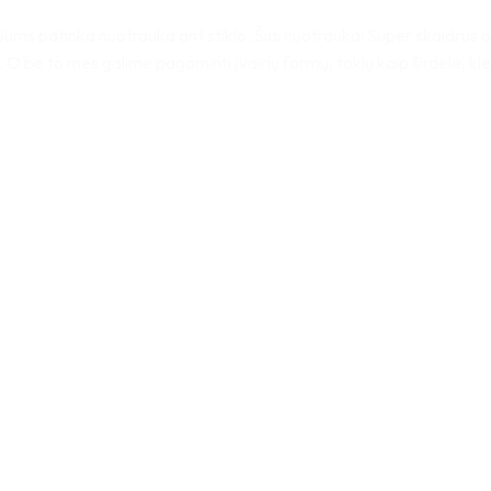
i Jums patinka nuotrauka ant stiklo. Šiai nuotraukai Super skaidrus o
las. O be to mes galime pagaminti įvairių formų, tokių kaip širdelė, kl