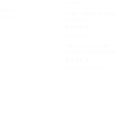
Įvertinimas:
pridėjo Rita D.
5
iš 5
rganinis
Medinė dėlionė 70 detalių
evo lapas
20x30cm
Įvertinimas:
pridėjo Olga
5
iš 5
Stiklinis rėmelis su Jūsų
nuotrauka 22x25cm 4mm
Įvertinimas:
pridėjo Jolanta Tunkevič
5
iš 5