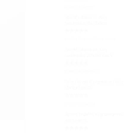
Įvertinimas:
pridėjo Audronė
5
iš 5
Spotify daina su Jūsų
nuotrauka 18x13x1cm
Įvertinimas:
pridėjo Audronė Stimburienė
5
iš 5
Spotify daina su Jūsų
nuotrauka 20x14x1cm V
Įvertinimas:
pridėjo Anonymous
5
iš 5
foto stovas iš organinio stiklo
13x18x3cm 01
Įvertinimas:
pridėjo Jevgenija
5
iš 5
Spyna širdelės su graviravimu
vestuvėms