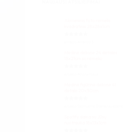
NAUJAUSI ATSILIEPIMAI
Akmeninis foto rėmelis
kvadratinis 28x28x1cm
Įvertinimas:
pridėjo Andrius S.
5
iš 5
Medinė dėlionė 24 detalės
15x21cm su rėmeliu
Įvertinimas:
pridėjo Anonymous
5
iš 5
Medinė figūrinė dėlionė 41
detalė 20x30cm
Įvertinimas:
pridėjo Skirmantė Dambrauskaitė
5
iš 5
Spotify daina su Jūsų
nuotrauka 18x13x1cm