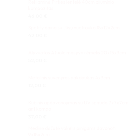
Reklaminė Pirties lentelė 40cm aliuminio
kompozitas
46,00
€
Spotify daina su Jūsų nuotrauka 18x12x2cm
42,00
€
Alyvuotas Ąžuolo masyvo rėmelis 20x15x3cm
52,00
€
Metalinis suvenyras pakabukas 4x3cm
12,00
€
Kubinis apdovanojimas su UV spauda 7x7x7cm
ant kampo
37,00
€
Medinė dėžutė vokelis pinigams dovanoti
9x18x2cm