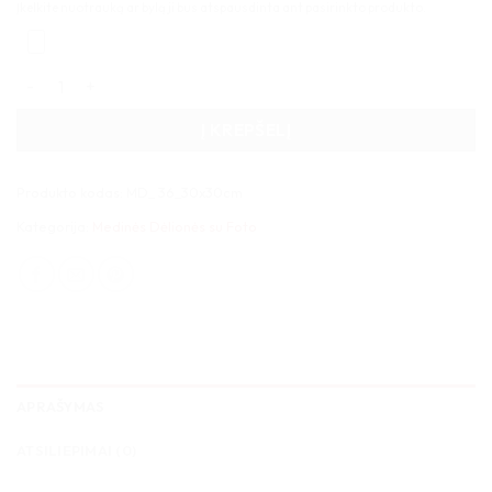
Įkelkite nuotrauką ar bylą ji bus atspausdinta ant pasirinkto produkto.
produkto kiekis: Medinė dėlionė 36 detalės 30x30cm
Į KREPŠELĮ
Produkto kodas:
MD_ 36_30x30cm
Kategorija:
Medinės Dėlionės su Foto
APRAŠYMAS
ATSILIEPIMAI (0)