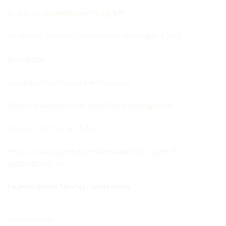
El. paštas:
info@dovanosmagija.lt
Su rėmeliu ir stoveliu.Susisiekti su mumis galite šiais:
Kontaktais
Bendraukite su mumis per Facebook:
https://www.facebook.com/DovanosMagijaTau
Aplankykite mus Youtube:
https://www.youtube.com/channel/UCwOaJ1mBr-
dd290SIwt0-jA
Pageidaujamas tekstas / žinutė mums
Jūsų nuotrauka