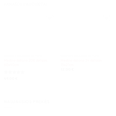
PANAŠŪS PRODUKTAI
MEDINĖS DĖLIONĖS SU FOTO
MEDINĖS DĖLIONĖS SU FOTO
Medinė dėlionė 208 detalės
Medinė dėlionė 24 detalės
60x40cm
15x21cm
12,00
€
Įvertinimas:
49,00
€
5
iš 5
NAUJAUSIOS PREKĖS