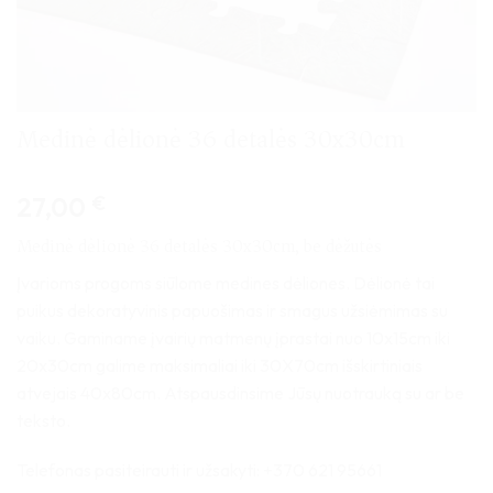
Medinė dėlionė 36 detalės 30x30cm
27,00
€
Medinė dėlionė 36 detalės 30x30cm, be dėžutės
Įvarioms progoms siūlome medines dėliones. Dėlionė tai
puikus dekoratyvinis papuošimas ir smagus užsiėmimas su
vaiku. Gaminame įvairių matmenų įprastai nuo 10x15cm iki
20x30cm galime maksimaliai iki 30X70cm išskirtiniais
atvejais 40x80cm. Atspausdinsime Jūsų nuotrauką su ar be
teksto.
Telefonas pasiteirauti ir užsakyti: +370 621 95661