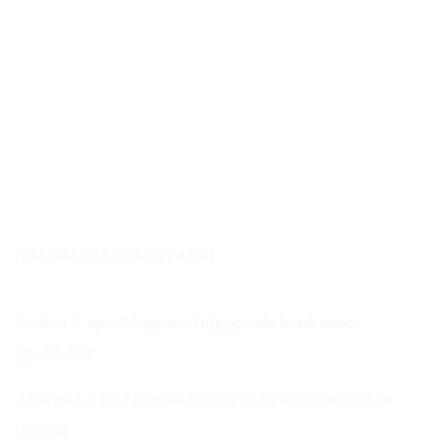
NAUJAUSI KOMENTARAI
Andrius S.
apie
Akmeninis foto rėmelis kvadratinis
28x28x1cm
Anonymous
apie
Medinė dėlionė 24 detalės 15x21cm su
rėmeliu