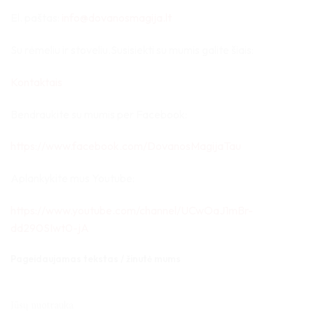
El. paštas:
info@dovanosmagija.lt
Su rėmeliu ir stoveliu.Susisiekti su mumis galite šiais:
Kontaktais
Bendraukite su mumis per Facebook:
https://www.facebook.com/DovanosMagijaTau
Aplankykite mus Youtube:
https://www.youtube.com/channel/UCwOaJ1mBr-
dd290SIwt0-jA
Pageidaujamas tekstas / žinutė mums
Jūsų nuotrauka