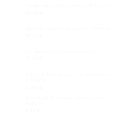
Spotify daina su Jūsų nuotrauka 18x12x2cm
42,00
€
Alyvuotas Ąžuolo masyvo rėmelis 20x15x3cm
52,00
€
Metalinis suvenyras pakabukas 4x3cm
12,00
€
Kubinis apdovanojimas su UV spauda 7x7x7cm
ant kampo
37,00
€
Medinė dėžutė vokelis pinigams dovanoti
9x18x2cm
9,00
€