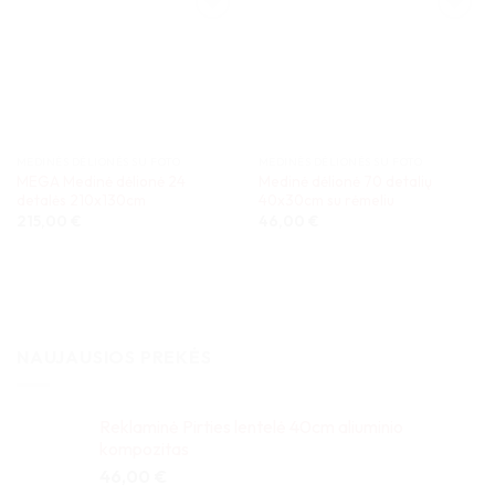
MEDINĖS DĖLIONĖS SU FOTO
MEDINĖS DĖLIONĖS SU FOTO
MEGA Medinė dėlionė 24
Medinė dėlionė 70 detalių
detalės 210x130cm
40x30cm su rėmeliu
215,00
€
46,00
€
NAUJAUSIOS PREKĖS
Reklaminė Pirties lentelė 40cm aliuminio
kompozitas
46,00
€