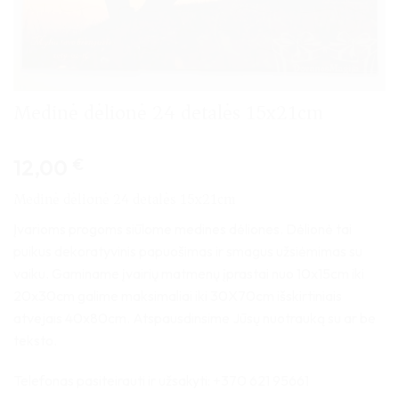
Medinė dėlionė 24 detalės 15x21cm
12,00
€
Medinė dėlionė 24 detalės 15x21cm
Įvarioms progoms siūlome medines dėliones. Dėlionė tai
puikus dekoratyvinis papuošimas ir smagus užsiėmimas su
vaiku. Gaminame įvairių matmenų įprastai nuo 10x15cm iki
20x30cm galime maksimaliai iki 30X70cm išskirtiniais
atvejais 40x80cm. Atspausdinsime Jūsų nuotrauką su ar be
teksto.
Telefonas pasiteirauti ir užsakyti: +370 621 95661