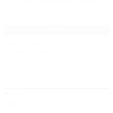
Įkelkite nuotrauką ar bylą ji bus atspausdinta ant pasirinkto produkto.
produkto kiekis: Medinė dėlionė 24 detalės 15x21cm
Į KREPŠELĮ
Produkto kodas:
MD_ 24_15x21cm
Kategorija:
Medinės Dėlionės su Foto
APRAŠYMAS
ATSILIEPIMAI (0)