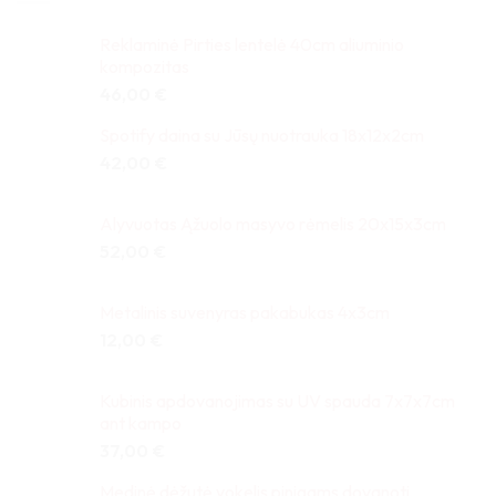
Reklaminė Pirties lentelė 40cm aliuminio
kompozitas
46,00
€
Spotify daina su Jūsų nuotrauka 18x12x2cm
42,00
€
Alyvuotas Ąžuolo masyvo rėmelis 20x15x3cm
52,00
€
Metalinis suvenyras pakabukas 4x3cm
12,00
€
Kubinis apdovanojimas su UV spauda 7x7x7cm
ant kampo
37,00
€
Medinė dėžutė vokelis pinigams dovanoti