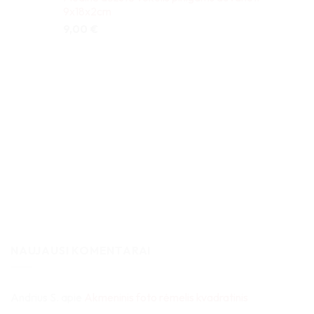
9x18x2cm
9,00
€
NAUJAUSI KOMENTARAI
Andrius S.
apie
Akmeninis foto rėmelis kvadratinis