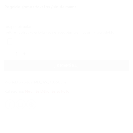
Pageidaujamas tekstas / žinutė mums
Jūsų nuotrauka
Įkelkite nuotrauką ar bylą ji bus atspausdinta ant pasirinkto produkto.
produkto kiekis: Medinė dėlionė 49 detalės 30x30cm
Į KREPŠELĮ
Produkto kodas:
MD_ 49_30x30cm
Kategorija:
Medinės Dėlionės su Foto