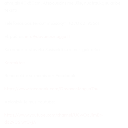
atvejais 40x80cm. Atspausdinsime Jūsų nuotrauką su ar be
teksto.
Telefonas pasiteirauti ir užsakyti: +370 621 95661
El. paštas:
info@dovanosmagija.lt
Su rėmeliu ir stoveliu.Susisiekti su mumis galite šiais:
Kontaktais
Bendraukite su mumis per Facebook:
https://www.facebook.com/DovanosMagijaTau
Aplankykite mus Youtube:
https://www.youtube.com/channel/UCwOaJ1mBr-
dd290SIwt0-jA