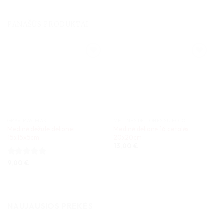
PANAŠŪS PRODUKTAI
GRAVIRAVIMAS
MEDINĖS DĖLIONĖS SU FOTO
Medinė dėžutė dėlionei
Medinė dėlionė 16 detalės
15x15x5cm
20x20cm
13,00
€
Įvertinimas:
9,00
€
5
iš 5
NAUJAUSIOS PREKĖS