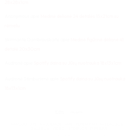
28x28x1cm
Anonymous
apie
Medinė dėlionė 24 detalės 15x21cm su
rėmeliu
Skirmantė Dambrauskaitė
apie
Medinė figūrinė dėlionė 41
detalė 20x30cm
Audronė
apie
Spotify daina su Jūsų nuotrauka 18x13x1cm
Audronė Stimburienė
apie
Spotify daina su Jūsų nuotrauka
18x13x1cm
Bank
Paysera
Transfer
PARDUOTUVĖ
NAUJIENOS
APIE
KONTAKTAI
PASLAUGOS
GALERIJA
VIDEO
ISTORIJOS
PIRKĖJUI