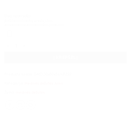
Jūsų nuotrauka
Įkelkite nuotrauką ar bylą ji bus
atspausdinta ant pasirinkto produkto.
produkto kiekis: Medinė dėžutė kvadratinė 10x10x5cm
Į KREPŠELĮ
Produkto kodas:
GMD_10x10x5cmPZ22
Kategorija:
Medinės dėžutės Jums
Žyma:
medinės dėžutės