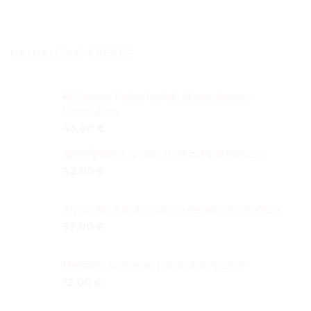
NAUJAUSIOS PREKĖS
Reklaminė Pirties lentelė 40cm aliuminio
kompozitas
46,00
€
Spotify daina su Jūsų nuotrauka 18x12x2cm
42,00
€
Alyvuotas Ąžuolo masyvo rėmelis 20x15x3cm
52,00
€
Metalinis suvenyras pakabukas 4x3cm
12,00
€