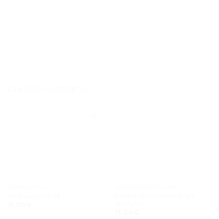
PANAŠŪS PRODUKTAI
GRAVIRAVIMAS
MEDINĖS DĖŽUTĖS JUMS
Medinė dėžutė šešiakampė
Medinė dėžutė 06
19x16x5cm
15,00
€
13,00
€