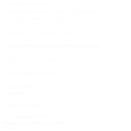
išmatavimus ir tekstą.
Telefonas pasiteirauti ir užsakyti: +370 621 95661
El. paštas: info@dovanosmagija.lt
Bendraukite su mumis per Facebook:
https://www.facebook.com/DovanosMagijaTau
Aplankykite mus Youtube:
Dovanosmagija Youtube
Mūsų kontaktai:
Kontaktai
Išankstinis užsakymas
Graviravimas (
9,00
€
)
Pageidaujamas tekstas / žinutė
mums