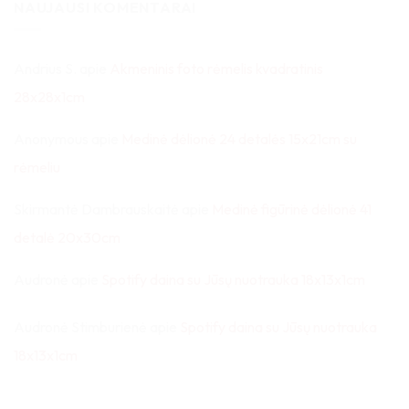
NAUJAUSI KOMENTARAI
Andrius S.
apie
Akmeninis foto rėmelis kvadratinis
28x28x1cm
Anonymous
apie
Medinė dėlionė 24 detalės 15x21cm su
rėmeliu
Skirmantė Dambrauskaitė
apie
Medinė figūrinė dėlionė 41
detalė 20x30cm
Audronė
apie
Spotify daina su Jūsų nuotrauka 18x13x1cm
Audronė Stimburienė
apie
Spotify daina su Jūsų nuotrauka
18x13x1cm