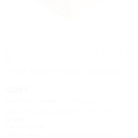
Medinė dėžutė kvadratinė 10x10x5cm
13,00
€
Medinė dėžutė kvadratinė 10x10x5cm 0,1kg
Pritaikant Jūsų progai galime išgraviruoti tekstą ar
paveikslėlį.
Galima UV spauda.
tam kad užsakyti, susisiekite su mumis suderinsime