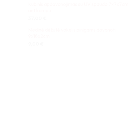
Kubinis apdovanojimas su UV spauda 7x7x7cm
ant kampo
37,00
€
Medinė dėžutė vokelis pinigams dovanoti
9x18x2cm
9,00
€