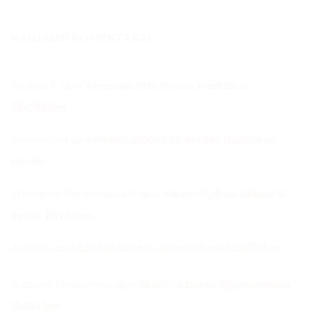
NAUJAUSI KOMENTARAI
Andrius S.
apie
Akmeninis foto rėmelis kvadratinis
28x28x1cm
Anonymous
apie
Medinė dėlionė 24 detalės 15x21cm su
rėmeliu
Skirmantė Dambrauskaitė
apie
Medinė figūrinė dėlionė 41
detalė 20x30cm
Audronė
apie
Spotify daina su Jūsų nuotrauka 18x13x1cm
Audronė Stimburienė
apie
Spotify daina su Jūsų nuotrauka
18x13x1cm