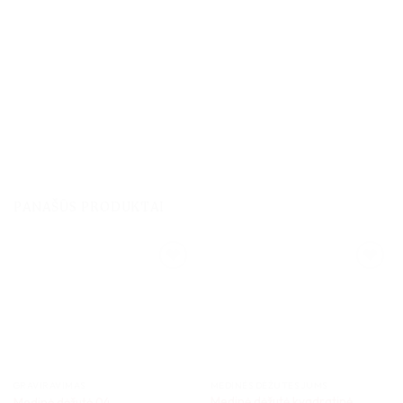
PANAŠŪS PRODUKTAI
GRAVIRAVIMAS
MEDINĖS DĖŽUTĖS JUMS
Medinė dėžutė kvadratinė
Medinė dėžutė 04