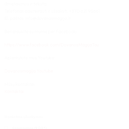
išmatavimus ir tekstą.
Telefonas pasiteirauti ir užsakyti: +370 621 95661
El. paštas: info@dovanosmagija.lt
Bendraukite su mumis per Facebook:
https://www.facebook.com/DovanosMagijaTau
Aplankykite mus Youtube:
Dovanosmagija Youtube
Mūsų kontaktai:
Kontaktai
Išankstinis užsakymas
Graviravimas (
9,00
€
)