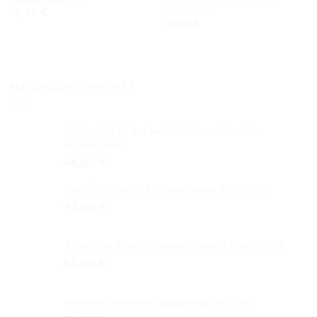
16x16x7cm
12,00
€
15,00
€
NAUJAUSIOS PREKĖS
Reklaminė Pirties lentelė 40cm aliuminio
kompozitas
46,00
€
Spotify daina su Jūsų nuotrauka 18x12x2cm
42,00
€
Alyvuotas Ąžuolo masyvo rėmelis 20x15x3cm
52,00
€
Metalinis suvenyras pakabukas 4x3cm