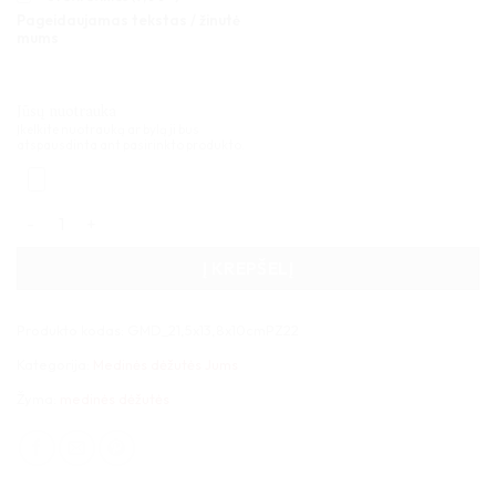
Pageidaujamas tekstas / žinutė
mums
Jūsų nuotrauka
Įkelkite nuotrauką ar bylą ji bus
atspausdinta ant pasirinkto produkto.
produkto kiekis: Medinė dėžutė stačiakampė 21x14x10cm
Į KREPŠELĮ
Produkto kodas:
GMD_21,5x13,8x10cmPZ22
Kategorija:
Medinės dėžutės Jums
Žyma:
medinės dėžutės