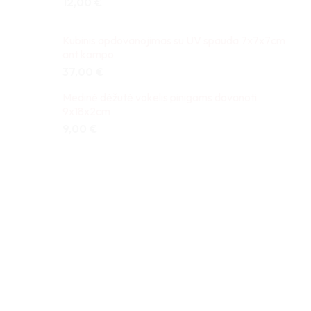
12,00
€
Kubinis apdovanojimas su UV spauda 7x7x7cm
ant kampo
37,00
€
Medinė dėžutė vokelis pinigams dovanoti
9x18x2cm
9,00
€