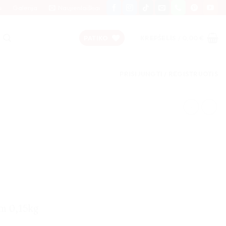
s
Galerija
Naujienlaiškiai
PATIKO
KREPŠELIS /
0,00
€
PRISIJUNGTI / REGISTRUOTIS
m 0,15kg