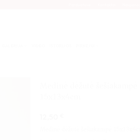
Parduotuvė
Kontaktai
Naujieno
GALERIJA
VIDEO
ISTORIJOS
PIRKĖJUI
Medinė dėžutė šešiakampė
15x13x4cm
12,50
€
Medinė dėžutė šešiakampė 15x13x4c