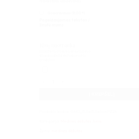
Išankstinis užsakymas
Graviravimas (
9,00
€
)
Pageidaujamas tekstas /
žinutė mums
Jūsų nuotrauka
Įkelkite nuotrauką ar bylą ji bus
atspausdinta ant pasirinkto
produkto.
produkto kiekis: Medinė dėžutė šešiakampė 1
Į KREPŠELĮ
Produkto kodas:
GMD_15,5x13,5x4cmPZ26
Kategorija:
Medinės dėžutės Jums
Žyma:
medinės dėžutės