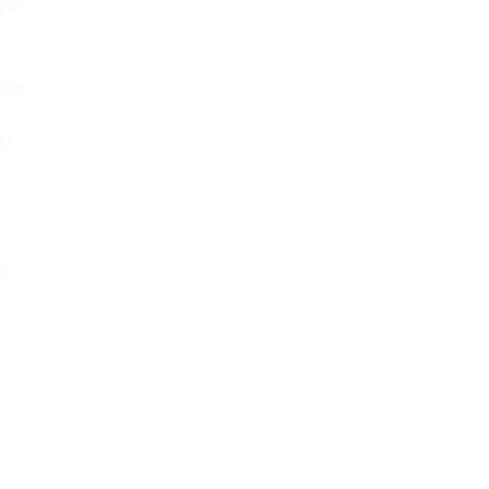
ą ar
sime
61
u