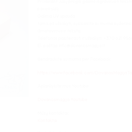
Pritaikant Jūsų progai galime išgraviruoti tekst
paveikslėlį.
Galima UV spauda.
tam kad užsakyti, susisiekite su mumis suderin
išmatavimus ir tekstą.
Telefonas pasiteirauti ir užsakyti: +370 621 956
El. paštas: info@dovanosmagija.lt
Bendraukite su mumis per Facebook:
https://www.facebook.com/DovanosMagijaTa
Aplankykite mus Youtube:
Dovanosmagija Youtube
Mūsų kontaktai:
Kontaktai