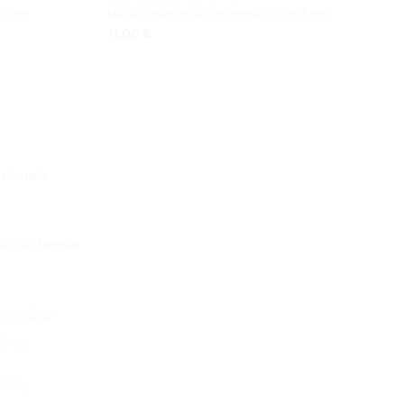
9x6cm
Medinė dėžutė šešiakampė 9,5x6x5cm
11,00
€
 rėmelis
nė 24 detalės
e
Medinė
x30cm
 Jūsų