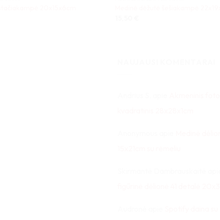
 stačiakampė 20x15x6cm
Medinė dėžutė šešiakampė 22x1
15,50
€
NAUJAUSI KOMENTARAI
Andrius S.
apie
Akmeninis foto
kvadratinis 28x28x1cm
Anonymous
apie
Medinė dėlio
15x21cm su rėmeliu
Skirmantė Dambrauskaitė
api
figūrinė dėlionė 41 detalė 20
Audronė
apie
Spotify daina su