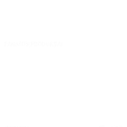
PANAŠŪS PRODUKTAI
GRAVIRAVIMAS
MEDINĖS DĖŽUTĖ