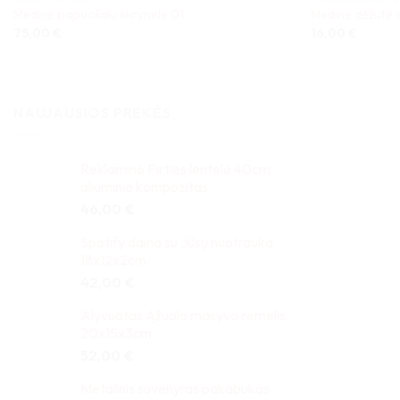
Medinė papuošalų skrynelė 01
Medinė dėžutė
75,00
€
16,00
€
NAUJAUSIOS PREKĖS
Reklaminė Pirties lentelė 40cm
aliuminio kompozitas
46,00
€
Spotify daina su Jūsų nuotrauka
18x12x2cm
42,00
€
Alyvuotas Ąžuolo masyvo rėmelis
20x15x3cm
52,00
€
Metalinis suvenyras pakabukas