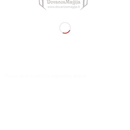
Plačiau apie šią dėžutę:
papuošalų dėžutė