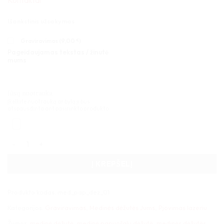
Kontaktai
Išankstinis užsakymas
Graviravimas (
9,00
€
)
Pageidaujamas tekstas / žinutė
mums
Jūsų nuotrauka
Įkelkite nuotrauką ar bylą ji bus
atspausdinta ant pasirinkto produkto.
produkto kiekis: Medinė papuošalų dėžutė 01
Į KREPŠELĮ
Produkto kodas:
med_pap_dez_01
Kategorijos:
Graviravimas
,
Medinės dėžutės Jums
,
Pjovimas lazeriu
Žymos:
medinė dėžutė
,
medinė papuošalų dėžutė
,
medinės dėžutės
,