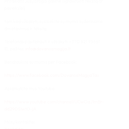
Pritaikant Jūsų progai galime išgraviruoti tekstą ar
paveikslėlį.
tam kad užsakyti, susisiekite su mumis suderinsime
išmatavimus ir tekstą.
Telefonas pasiteirauti ir užsakyti: +370 621 95661
El. paštas:
info@dovanosmagija.lt
Bendraukite su mumis per Facebook:
https://www.facebook.com/DovanosMagijaTau
Aplankykite mus Youtube:
https://www.youtube.com/channel/UCwOaJ1mBr-
dd290SIwt0-jA
Mūsų kontaktai: