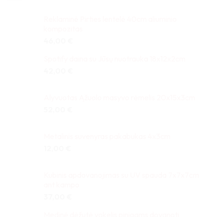
Reklaminė Pirties lentelė 40cm aliuminio
kompozitas
46,00
€
Spotify daina su Jūsų nuotrauka 18x12x2cm
42,00
€
Alyvuotas Ąžuolo masyvo rėmelis 20x15x3cm
52,00
€
Metalinis suvenyras pakabukas 4x3cm
12,00
€
Kubinis apdovanojimas su UV spauda 7x7x7cm
ant kampo
37,00
€
Medinė dėžutė vokelis pinigams dovanoti