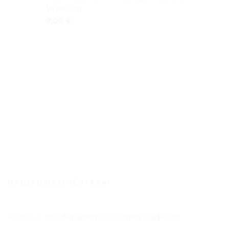
9x18x2cm
9,00
€
NAUJAUSI KOMENTARAI
Andrius S.
apie
Akmeninis foto rėmelis kvadratinis