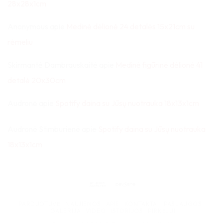
28x28x1cm
Anonymous
apie
Medinė dėlionė 24 detalės 15x21cm su
rėmeliu
Skirmantė Dambrauskaitė
apie
Medinė figūrinė dėlionė 41
detalė 20x30cm
Audronė
apie
Spotify daina su Jūsų nuotrauka 18x13x1cm
Audronė Stimburienė
apie
Spotify daina su Jūsų nuotrauka
18x13x1cm
Bank
Paysera
Transfer
PARDUOTUVĖ
NAUJIENOS
APIE
KONTAKTAI
PASLAUGOS
GALERIJA
VIDEO
ISTORIJOS
PIRKĖJUI