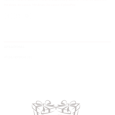
Medinės dovanos
,
Medinės Dovanos iš plokštės
APRAŠYMAS
ATSILIEPIMAI (0)