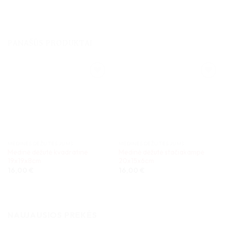
PANAŠŪS PRODUKTAI
MEDINĖS DĖŽUTĖS JUMS
MEDINĖS DĖŽUTĖS JUMS
Medinė dėžutė kvadratinė
Medinė dėžutė stačiakampė
19x19x8cm
20x15x6cm
16,00
€
16,00
€
NAUJAUSIOS PREKĖS