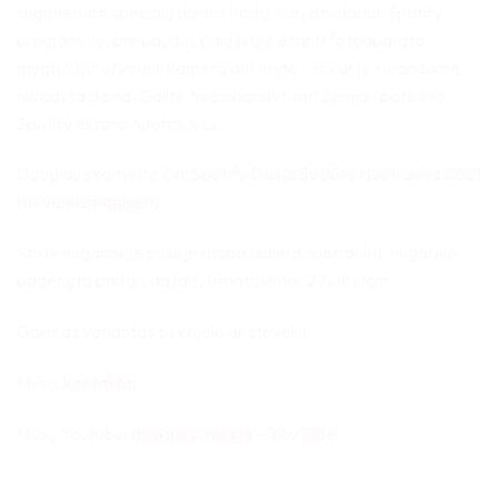
sugeneruoti specialų dainos kodą, kurį atsidarius Spotify
programėlę, paspaudus paieškoje esantį fotoaparato
mygtuką ir užvedus kamerą ant kodo – iš karto surandama
nurodyta daina. Galite tai pabandyti ant žemiau pateikto
Spotify ekrano nuotraukos.
Daugiau skaitykite čia:
Spotify Daina Su Jūsų Nuotrauka 2021
(dovanosmagija.lt)
Stikle nugarinėje pusėje atspausdinta nuotrauka,
nugarėlė
padengta baltais dažais, Išmatavimai: 27x18x1cm.
Galimas variantas su kojele ar stoveliu.
Mūsų:
kontaktai
Mūsų Youtube:
dovanos magija – YouTube
,