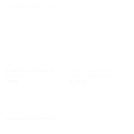
PANAŠŪS PRODUKTAI
ANT STIKLO
ANT STIKLO
Stovelis foto rėmeliui apatinis
SoundCloud daina su Jūsų
10x3x1cm
nuotrauka 25x16x1cm V
7,00
€
37,00
€
NAUJAUSIOS PREKĖS