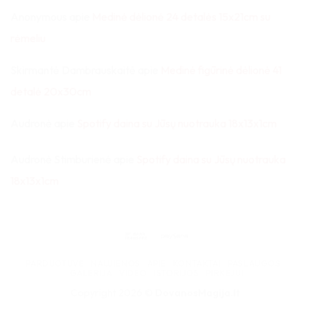
Anonymous
apie
Medinė dėlionė 24 detalės 15x21cm su
rėmeliu
Skirmantė Dambrauskaitė
apie
Medinė figūrinė dėlionė 41
detalė 20x30cm
Audronė
apie
Spotify daina su Jūsų nuotrauka 18x13x1cm
Audronė Stimburienė
apie
Spotify daina su Jūsų nuotrauka
18x13x1cm
Bank
Paysera
Transfer
PARDUOTUVĖ
NAUJIENOS
APIE
KONTAKTAI
PASLAUGOS
GALERIJA
VIDEO
ISTORIJOS
PIRKĖJUI
Copyright 2026 ©
DovanosMagija.lt