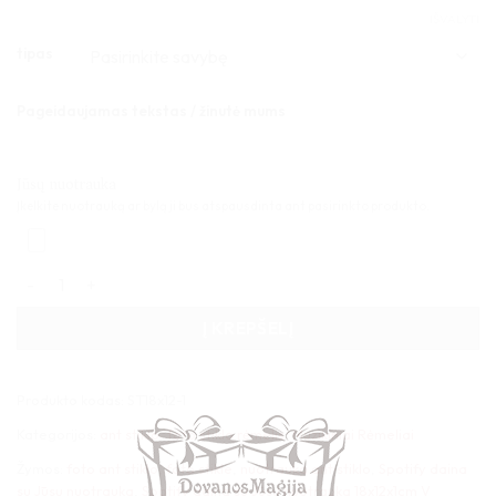
IŠVALYTI
tipas
Pageidaujamas tekstas / žinutė mums
Jūsų nuotrauka
Įkelkite nuotrauką ar bylą ji bus atspausdinta ant pasirinkto produkto.
produkto kiekis: Spotify daina su Jūsų nuotrauka 18x12x1cm V
Į KREPŠELĮ
Produkto kodas:
ST18x12-1
Kategorijos:
ant stiklo
,
foto stiklo rėmelis
,
Muzikiniai Rėmeliai
Žymos:
foto ant stiklo
,
foto stikle
,
nuotrauka ant stiklo
,
Spotify daina
su Jūsų nuotrauka
,
Spotify daina su Jūsų nuotrauka 18x12x1cm V