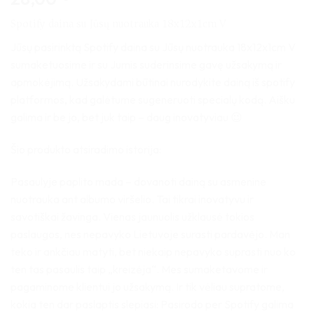
5
iš 5
(viso
Spotify daina su Jūsų nuotrauka 18x12x1cm V
įvertinimų:
)
Jūsų pasirinktą Spotify daina su Jūsų nuotrauka 18x12x1cm V
sumaketuosime ir su Jumis suderinsime gavę užsakymą ir
apmokėjimą. Užsakydami būtinai nurodykite dainą iš spotify
platformos, kad galėtume sugeneruoti specialų kodą. Aišku
galima ir be jo, bet juk taip – daug inovatyviau 😉
Šio produkto atsiradimo istorija:
Pasaulyje paplito mada – dovanoti dainą su asmenine
nuotrauka ant albumo viršelio. Tai tikrai inovatyvu ir
savotiškai žavinga. Vienas jaunuolis užklausė tokios
paslaugos, nes nepavyko Lietuvoje surasti pardavėjo. Man
teko ir ankčiau matyti, bet niekaip nepavyko suprasti nuo ko
ten tas pasaulis taip „kreizėja“. Mes sumaketavome ir
pagaminome klientui jo užsakymą. Ir tik vėliau supratome,
kokia ten dar paslaptis slepiasi: Pasirodo per Spotify galima