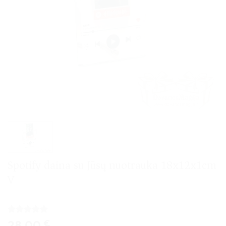
Spotify daina su Jūsų nuotrauka 18x12x1cm
V
Įvertinimas:
1
28,00
€