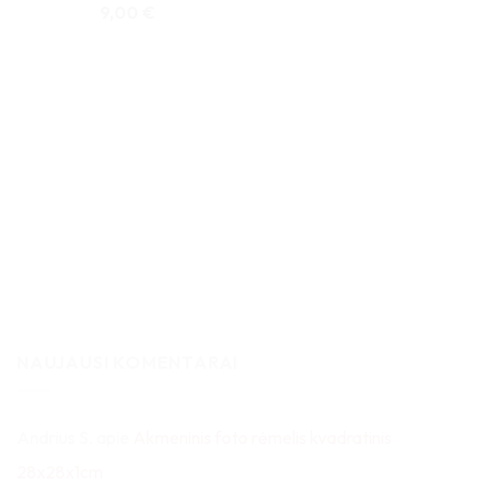
9,00
€
NAUJAUSI KOMENTARAI
Andrius S.
apie
Akmeninis foto rėmelis kvadratinis
28x28x1cm