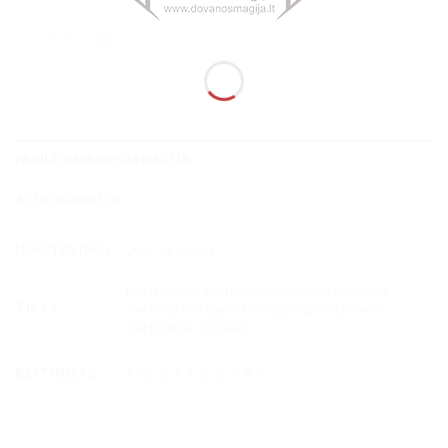
PAPILDOMA INFORMACIJA
ATSILIEPIMAI (1)
IŠMATAVIMAI
20 × 14 × 1 cm
Horizontali, Vertikali, Horizontali su kojele,
TIPAS
Vertikali su kojele, Horizontali su stoveliu,
Vertikali su stoveliu
REITINGAS
1, 10, 2, 3, 4, 5, 6, 7, 8, 9