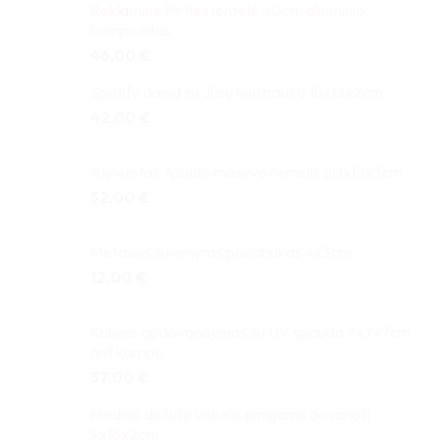
Reklaminė Pirties lentelė 40cm aliuminio
kompozitas
46,00
€
Spotify daina su Jūsų nuotrauka 18x12x2cm
42,00
€
Alyvuotas Ąžuolo masyvo rėmelis 20x15x3cm
52,00
€
Metalinis suvenyras pakabukas 4x3cm
12,00
€
Kubinis apdovanojimas su UV spauda 7x7x7cm
ant kampo
37,00
€
Medinė dėžutė vokelis pinigams dovanoti
9x18x2cm