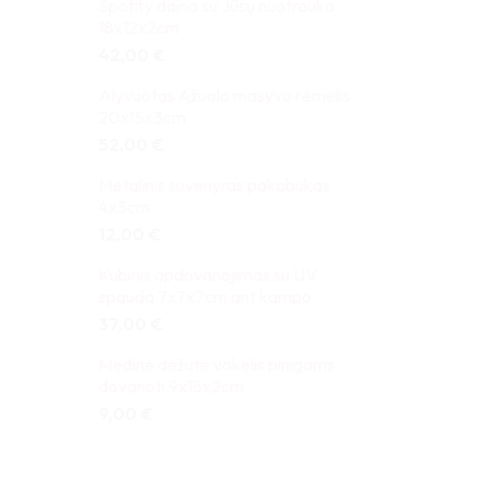
Spotify daina su Jūsų nuotrauka
18x12x2cm
42,00
€
Alyvuotas Ąžuolo masyvo rėmelis
20x15x3cm
52,00
€
Metalinis suvenyras pakabukas
4x3cm
12,00
€
Kubinis apdovanojimas su UV
spauda 7x7x7cm ant kampo
37,00
€
Medinė dėžutė vokelis pinigams
dovanoti 9x18x2cm
9,00
€