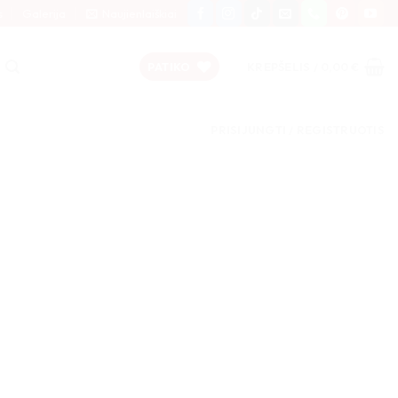
s
Galerija
Naujienlaiškiai
PATIKO
KREPŠELIS /
0,00
€
PRISIJUNGTI / REGISTRUOTIS