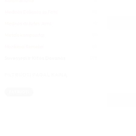
Konstruktoriai
(6)
Medinės Dėlionės su Foto
(33)
Medinės dėžutės Jums
(95)
Metalo kompozitas
(12)
Muzikiniai Rėmeliai
(16)
Suvenyrai Ir Kitos Dovanos
(228)
FILTRUOTI PAGAL KAINĄ
Min
Maks
FILTRUOTI
kaina
kaina