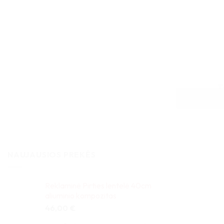
T
NAUJAUSIOS PREKĖS
Reklaminė Pirties lentelė 40cm
aliuminio kompozitas
46,00
€