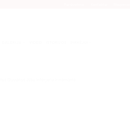
Parduotuvė
Kontaktai
Naujieno
GALERIJA
VIDEO
ISTORIJOS
PIRKĖJUI
itos Dovanos Jūsų Interjerui ir namams