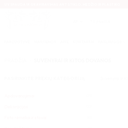
Skip
UV SPAUDA IR GRAVIRAVIMAS ANT STIKLO, MEDŽIO IR PLASTIKO
to
content
Ieškoti:
PARDUOTUVĖ
NAUJIENOS
APIE
KONTAKTAI
PASLAUGOS
PRADŽIA
/
SUVENYRAI IR KITOS DOVANOS
PASIRINKITE PREKIŲ KATEGORIJĄ
Suvenyrai Ir K
Apdovanojimai
(25)
Dekoracijos
(22)
Foto rėmeliai ir stovai
(63)