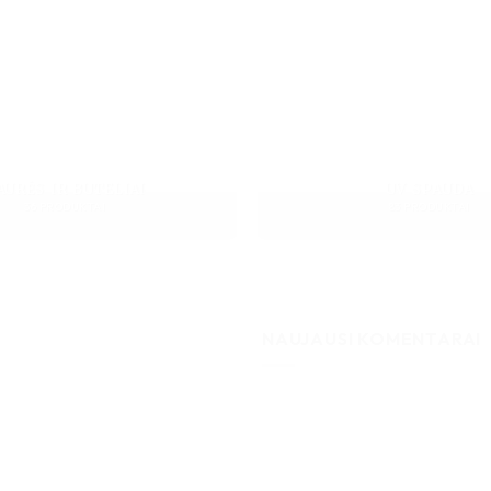
AURĖS IR BUTELIAI
UV SPAUDA
36 PRODUKTAI
83 PRODUKTAI
NAUJAUSI KOMENTARAI