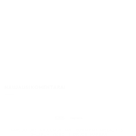
NAUJAUSI KOMENTARAI
Bank
Paysera
Transfer
PARDUOTUVĖ
NAUJIENOS
APIE
KONTAKTAI
PASLAUGOS
GALERIJA
VIDEO
ISTORIJOS
PIRKĖJUI