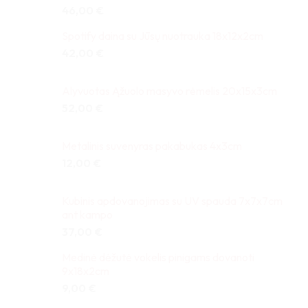
46,00
€
Spotify daina su Jūsų nuotrauka 18x12x2cm
42,00
€
Alyvuotas Ąžuolo masyvo rėmelis 20x15x3cm
52,00
€
Metalinis suvenyras pakabukas 4x3cm
12,00
€
Kubinis apdovanojimas su UV spauda 7x7x7cm
ant kampo
37,00
€
Medinė dėžutė vokelis pinigams dovanoti
9x18x2cm
9,00
€