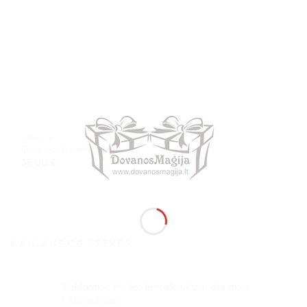
DIPLOMAI
Diplomas A4 aukso spalvos
35,00
€
NAUJAUSIOS PREKĖS
Reklaminė Pirties lentelė 40cm aliuminio
kompozitas