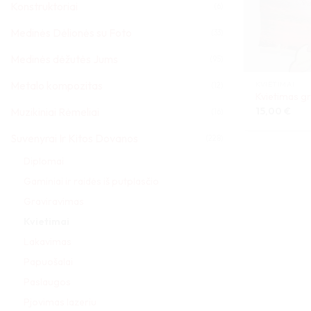
Konstruktoriai
(6)
Medinės Dėlionės su Foto
(33)
Medinės dėžutės Jums
(95)
Metalo kompozitas
KVIETIMAI
(12)
Kvietimas g
15,00
€
Muzikiniai Rėmeliai
(16)
Suvenyrai Ir Kitos Dovanos
(228)
Diplomai
Gaminiai ir raidės iš putplasčio
Graviravimas
Kvietimai
Lakavimas
Papuošalai
Paslaugos
Pjovimas lazeriu