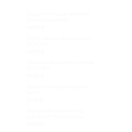
Reklaminė Pirties lentelė 40cm
aliuminio kompozitas
46,00
€
Spotify daina su Jūsų nuotrauka
18x12x2cm
42,00
€
Alyvuotas Ąžuolo masyvo rėmelis
20x15x3cm
52,00
€
Metalinis suvenyras pakabukas
4x3cm
12,00
€
Kubinis apdovanojimas su UV
spauda 7x7x7cm ant kampo
37,00
€