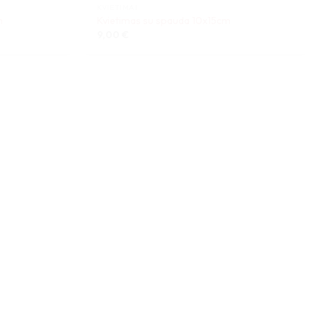
KVIETIMAI
m
Kvietimas su spauda 10x15cm
9,00
€