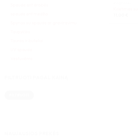
KVIETIMAI
Spauda ant drobės
Kvietimas s
spauda ant medžio
11,00
€
Spynos su spauda ar graviravimu
Taupyklės
Taurės ir buteliai
UV spauda
Vestuvėms
FILTRUOTI PAGAL KAINĄ
Min
Maks
FILTRUOTI
kaina
kaina
NAUJAUSIOS PREKĖS