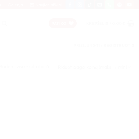
s
Galerija
Naujienlaiškiai
PATIKO
KREPŠELIS /
0,00
€
PRISIJUNGTI / REGISTRUOTIS
Rūšiuojama
Rodomi visi rezultatai: 6
pagal
kainą:
nuo
didžiausios
iki
mažiausios