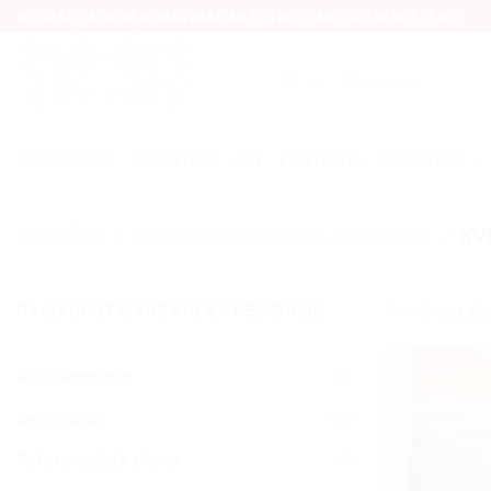
Skip
UV SPAUDA IR GRAVIRAVIMAS ANT STIKLO, MEDŽIO IR PLASTIKO
to
content
Ieškoti:
PARDUOTUVĖ
NAUJIENOS
APIE
KONTAKTAI
PASLAUGOS
PRADŽIA
/
SUVENYRAI IR KITOS DOVANOS
/
KVI
PASIRINKITE PREKIŲ KATEGORIJĄ
Kvietimai į Jū
Apdovanojimai
(25)
Dekoracijos
(22)
Foto rėmeliai ir stovai
(63)