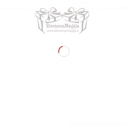
KVIETIMAI
u spauda 15x20cm
Kvietimas graviruotas 10x15c
10,00
€
NAUJAUSI KOMENTARAI