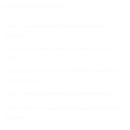
NAUJAUSI KOMENTARAI
Andrius S.
apie
Akmeninis foto rėmelis kvadratinis
28x28x1cm
Anonymous
apie
Medinė dėlionė 24 detalės 15x21cm su
rėmeliu
Skirmantė Dambrauskaitė
apie
Medinė figūrinė dėlionė 41
detalė 20x30cm
Audronė
apie
Spotify daina su Jūsų nuotrauka 18x13x1cm
Audronė Stimburienė
apie
Spotify daina su Jūsų nuotrauka
18x13x1cm