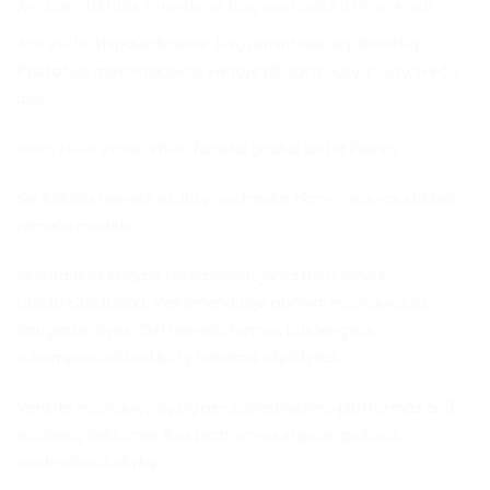
Apvalus Stiklinis rėmelis su Jūsų nuotrauka d19cm 4mm
Ant stiklo atspausdinsime Jūsų įsimintiniausią akimirką.
Pastačius matomiausioje vietoje džiugins Jūsų ir Jūsų svečių
akis.
4mm stiklo storis, stiklo facetai gražiai laužia šviesą.
Šis Stiklinis rėmelis su Jūsų nuotrauka 19cm – naujas stiklinio
rėmelio modelis.
Nuotraukos kokybė rekomenduojama bent 6Mpix
(2500x2500pix). Rekomenduoje parinkti nuotrauka su
daugiau erdvės. Dėl rėmelio formos bus lengviau
sukomponuoti kad būtų tinkamai užpildytas.
Venkite nuotraukų siųstų per susirašinėjimo platformas ar iš
socialinių tinklų, nes šios platformos stipriai apriboja
nuotraukos kokybę.