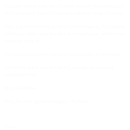
Daugeliui atrodo kad mes užkišame spausdintą nuotrauką, iš
tikro tai netiesa. Mes UV būdu spausdiname tiesiai ant stiklo!
Mes jau pamirštame spausdinti savo nuotraukas, turi begales
nuotraukų kažkur giliai telefone ar kompiuteryje, ieškome bet
randame vis ne tą.
Mes siūlome įamžinti ir pastatyti ant komodos ar lentynėlės.
Komentare galite nurodyti tekstą, jei pageidaujate kad
atspausdintume.
Mūsų:
kontaktai
Mūsų Youtube:
dovanos magija – YouTube
,
Turime