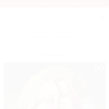
Skip
UV SPAUDA IR GRAVIRAVIMAS ANT STIKLO, MEDŽIO IR PLASTIKO
to
content
PRADŽIA
/
SUVENYRAI IR KITOS DOVANOS
/
UV
SPAUDA
/
ANT STIKLO
FILTRUOTI