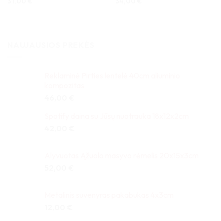
Įvertinimas:
31,00
€
Įvertinimas:
34,00
€
5
iš 5
5
iš 5
NAUJAUSIOS PREKĖS
Reklaminė Pirties lentelė 40cm aliuminio
kompozitas
46,00
€
Spotify daina su Jūsų nuotrauka 18x12x2cm
42,00
€
Alyvuotas Ąžuolo masyvo rėmelis 20x15x3cm
52,00
€
Metalinis suvenyras pakabukas 4x3cm
12,00
€