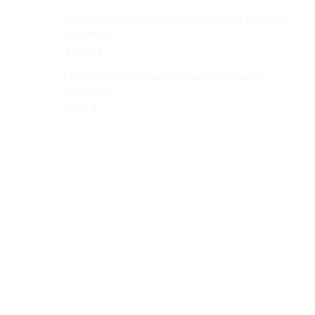
Kubinis apdovanojimas su UV spauda 7x7x7cm
ant kampo
37,00
€
Medinė dėžutė vokelis pinigams dovanoti
9x18x2cm
9,00
€