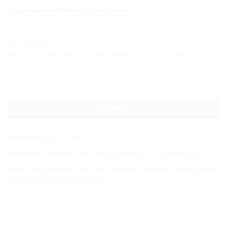
Pageidaujamas tekstas / žinutė mums
Jūsų nuotrauka
Įkelkite nuotrauką ar bylą ji bus atspausdinta ant pasirinkto produkto.
produkto kiekis: Apvalus Stiklinis rėmelis su Jūsų nuotrauka 
Į KREPŠELĮ
Produkto kodas:
ST_d19
Kategorijos:
ant stiklo
,
Foto rėmeliai ir stovai
,
foto stiklo rėmelis
Žymos:
foto ant stiklo
,
foto stikle
,
nuotrauka ant stiklo
,
Stiklinis rėmelis
su Jūsų nuotrauka 22x25cm 4mm