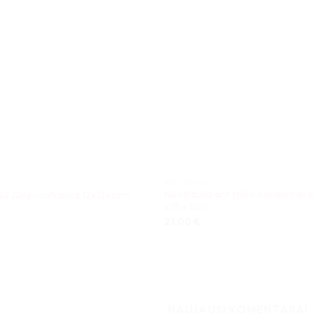
ANT STIKLO
Nuotrauka ant stiklo horizontali a
 su Jūsų nuotrauka 12x12x3cm
x 15 x 1cm
21,00
€
NAUJAUSI KOMENTARAI