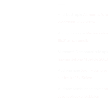
Andrius S.
apie
Akmeninis foto
kvadratinis 28x28x1cm
Anonymous
apie
Medinė dėlio
15x21cm su rėmeliu
Skirmantė Dambrauskaitė
api
figūrinė dėlionė 41 detalė 20
Audronė
apie
Spotify daina su
nuotrauka 18x13x1cm
Audronė Stimburienė
apie
Spo
Jūsų nuotrauka 18x13x1cm