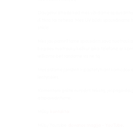
Daugeliui atrodo kad mes užkišame spausdintą
iš tikro tai netiesa. Mes UV būdu spausdiname ti
stiklo!
Mes jau pamirštame spausdinti savo nuotraukas
begales nuotraukų kažkur giliai telefone ar kom
ieškome bet randame vis ne tą.
Mes siūlome įamžinti ir pastatyti ant komodos 
lentynėlės.
Komentare galite nurodyti tekstą, jei pageidau
atspausdintume.
Mūsų:
kontaktai
Mūsų Youtube:
dovanos magija – YouTube
,