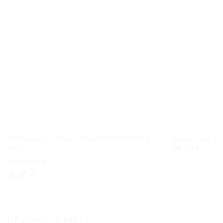
FOTO STIKLO RĖMELIS
ANT STIKLO
Nuotrauka ant stiklo horizontali arba vertikali 16
Apvalus stiklas
x 25 x 1cm
38,00
€
Įvertinimas:
34,00
€
5
iš 5
NAUJAUSIOS PREKĖS