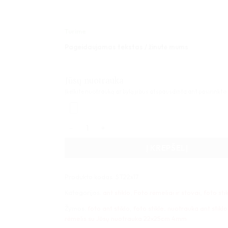
Turime
Pageidaujamas tekstas / žinutė mums
Jūsų nuotrauka
Įkelkite nuotrauką ar bylą ji bus atspausdinta ant pasirinkto
produkto kiekis: Stiklinis rėmelis su Jūsų nuot
Į KREPŠELĮ
Produkto kodas:
ST22x17
Kategorijos:
ant stiklo
,
Foto rėmeliai ir stovai
,
foto sti
Žymos:
foto ant stiklo
,
foto stikle
,
nuotrauka ant stiklo
rėmelis su Jūsų nuotrauka 22x25cm 4mm