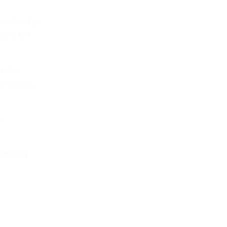
 nuotrauką,
esiai ant
, turi
piuteryje,
ar
jate kad