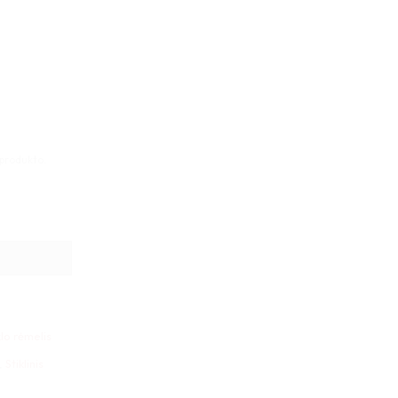
 produkto.
rauka 22x17x1cm vertikalus
klo rėmelis
,
Stiklinis