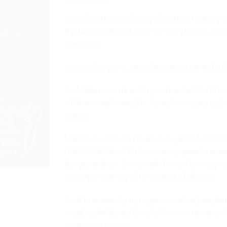
Ant stiklo atspausdinsime Jūsų įsimintiniausią a
Pastačius matomiausioje vietoje džiugins Jūsų i
svečių akis.
10mm stiklo storis, stiklo facetai gražiai laužia š
Šis Stiklinis rėmelis su Jūsų nuotrauka 22x17x1
stiklinio rėmelio modelis. Komplektuojams dėžu
indeklu.
Nuotraukos kokybė rekomenduojama bent 6M
(2500x2500pix). Rekomenduoje parinkti nuot
daugiau erdvės. Dėl rėmelio formos bus lengvi
sukomponuoti kad būtų tinkamai užpildytas.
Venkite nuotraukų siųstų per susirašinėjimo pla
socialinių tinklų, nes šios platformos stipriai apr
nuotraukos kokybę.