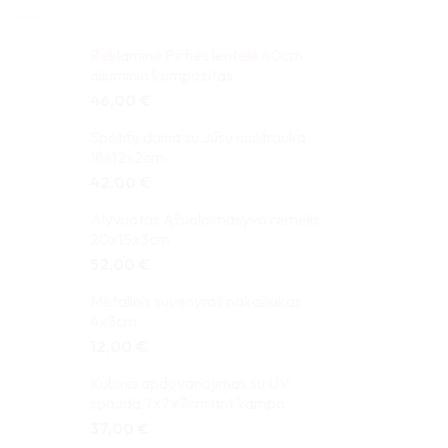
Reklaminė Pirties lentelė 40cm
aliuminio kompozitas
46,00
€
Spotify daina su Jūsų nuotrauka
18x12x2cm
42,00
€
Alyvuotas Ąžuolo masyvo rėmelis
20x15x3cm
52,00
€
Metalinis suvenyras pakabukas
4x3cm
12,00
€
Kubinis apdovanojimas su UV
spauda 7x7x7cm ant kampo
37,00
€