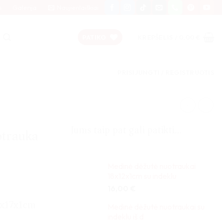
s
Galerija
Naujienlaiškiai
PATIKO
KREPŠELIS /
0,00
€
PRISIJUNGTI / REGISTRUOTIS
Jums taip pat gali patikti…
otrauka
Medinė dėžutė nuotraukai
18x12x1cm su indeklu
16,00
€
22x17x1cm
Medinė dėžutė nuotraukai su
indeklu iš d