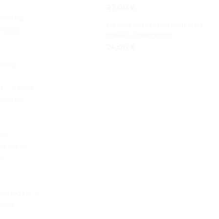
27,00
€
kimirką.
Medinė dėžutė nuotraukai su
r Jūsų
indeklu uždengiama
24,00
€
viesą.
cm – naujas
tėje su
pix
rauka su
au
tformas ar iš
iboja