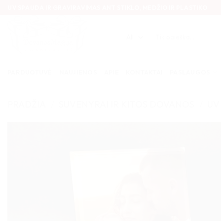
Skip
UV SPAUDA IR GRAVIRAVIMAS ANT STIKLO, MEDŽIO IR PLASTIKO
to
content
Ieškoti:
PARDUOTUVĖ
NAUJIENOS
APIE
KONTAKTAI
PASLAUGOS
PRADŽIA
/
SUVENYRAI IR KITOS DOVANOS
/
UV