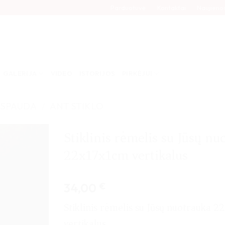
Parduotuvė
Kontaktai
Naujieno
GALERIJA
VIDEO
ISTORIJOS
PIRKĖJUI
 SPAUDA
/
ANT STIKLO
Stiklinis rėmelis su Jūsų nu
22x17x1cm vertikalus
34,00
€
Stiklinis rėmelis su Jūsų nuotrauka 
vertikalus