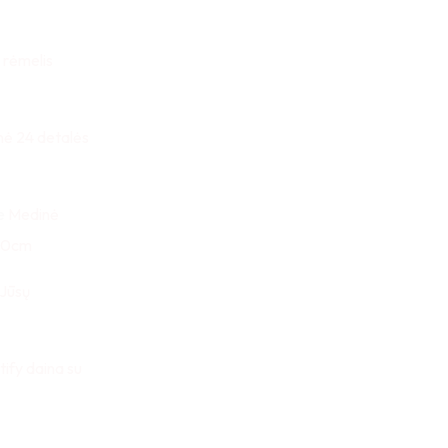
 rėmelis
nė 24 detalės
e
Medinė
x30cm
 Jūsų
tify daina su