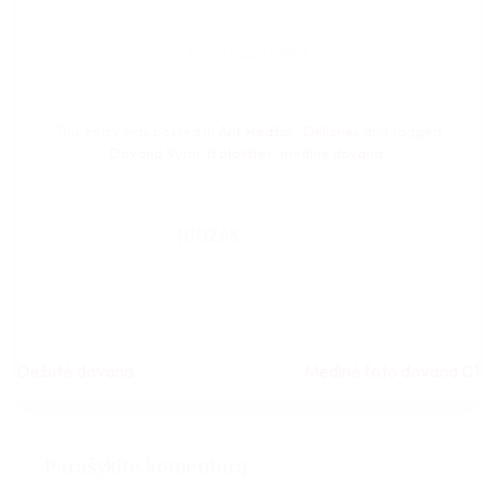
This entry was posted in
Ant Medžio.
,
Dėlionės
and tagged
Dovana Vyrui
,
iš plokštės
,
medinė dovana
.
JUOZAS
Dėžutė dovana
Medinė foto dovana​ 01
Parašykite komentarą