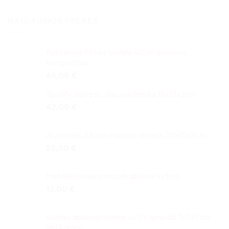
NAUJAUSIOS PREKĖS
Reklaminė Pirties lentelė 40cm aliuminio
kompozitas
46,00
€
Spotify daina su Jūsų nuotrauka 18x12x2cm
42,00
€
Alyvuotas Ąžuolo masyvo rėmelis 20x15x3cm
52,00
€
Metalinis suvenyras pakabukas 4x3cm
12,00
€
Kubinis apdovanojimas su UV spauda 7x7x7cm
ant kampo