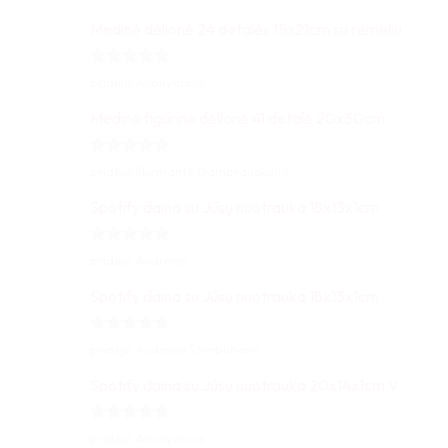
5
iš 5
Medinė dėlionė 24 detalės 15x21cm su rėmeliu
Įvertinimas:
pridėjo Anonymous
5
iš 5
Medinė figūrinė dėlionė 41 detalė 20x30cm
Įvertinimas:
pridėjo Skirmantė Dambrauskaitė
5
iš 5
Spotify daina su Jūsų nuotrauka 18x13x1cm
Įvertinimas:
pridėjo Audronė
5
iš 5
Spotify daina su Jūsų nuotrauka 18x13x1cm
Įvertinimas:
pridėjo Audronė Stimburienė
5
iš 5
Spotify daina su Jūsų nuotrauka 20x14x1cm V
Įvertinimas:
pridėjo Anonymous