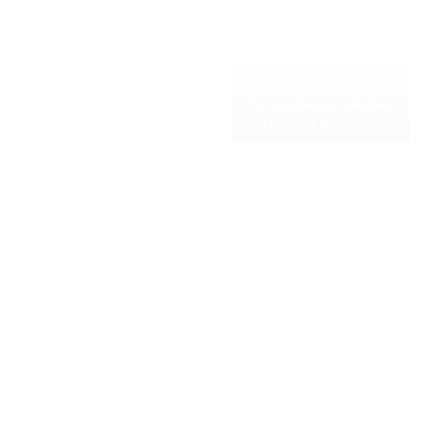
DovanosMagija_Medinės
Dovanos iš plokštės