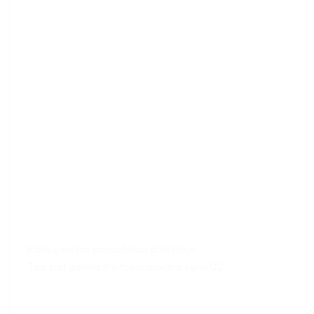
Įrankių vietos paruošimas plokštėje.
Taip pat galima ir kitokia dovana vyrui 02: