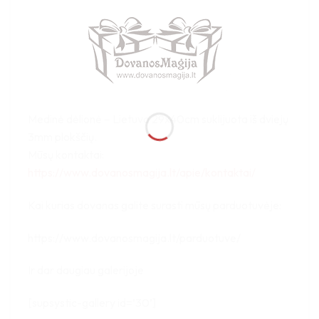
Medinė dėlionė – Lietuva 29x40cm suklijuota iš dviejų
3mm plokščių.
Mūsų kontaktai:
https://www.dovanosmagija.lt/apie/kontaktai/
Kai kurias dovanas galite surasti mūsų parduotuvėje:
https://www.dovanosmagija.lt/parduotuve/
Ir dar daugiau galerijoje
[supsystic-gallery id=’30’]