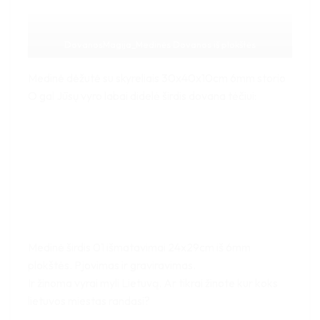
DovanosMagija_Medinės Dovanos iš plokštės
Medinė dėžutė su skyreliais 30x40x10cm 6mm storio
O gal Jūsų vyro labai didelė širdis dovana tėčiui:
Medinė širdis 01 išmatavimai 24x29cm iš 6mm
plokštės. Pjovimas ir graviravimas.
Ir žinoma vyrai myli Lietuvą. Ar tikrai žinote kur koks
lietuvos miestas randasi?