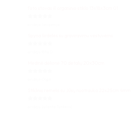
5
iš 5
foto stovas iš organinio stiklo 13x18x3cm 01
Įvertinimas:
pridėjo Jevgenija
5
iš 5
Spyna širdelės su graviravimu vestuvėms
Įvertinimas:
pridėjo Rita D.
5
iš 5
Medinė dėlionė 70 detalių 20x30cm
Įvertinimas:
pridėjo Olga
5
iš 5
Stiklinis rėmelis su Jūsų nuotrauka 22x25cm 4mm
Įvertinimas:
pridėjo Jolanta Tunkevič
5
iš 5