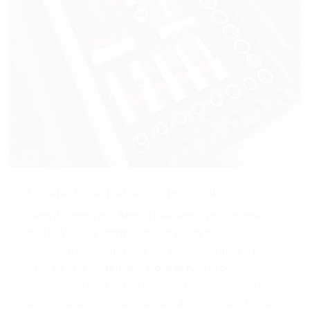
Dovana Vyrui įvairiomis progomis
Tikra dovana vyrui. Manau kiekvieno vyro svajonė
turėti „Vokišką” garažiuką. Kur viskas precižiškai
sudėliota. Kiekvienas daiktas, kiekvienas įrankis turi
savo vietą. Vienas mano draugas turintis polinkį i
pedantizmą šioje srityje paprašė padėti išspręsti šią
problemą. Bendromis jėgomis nubraižėme brėžinius,