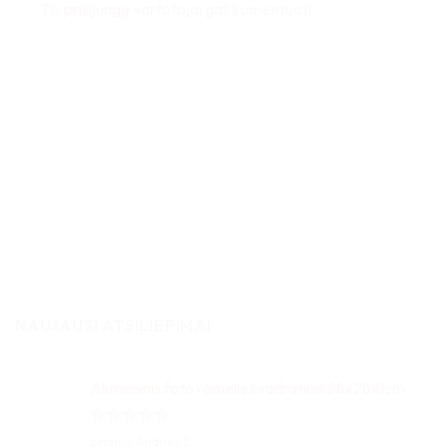
Tik
prisijungę
vartotojai gali komentuoti.
NAUJAUSI ATSILIEPIMAI
Akmeninis foto rėmelis kvadratinis 28x28x1cm
Įvertinimas:
pridėjo Andrius S.