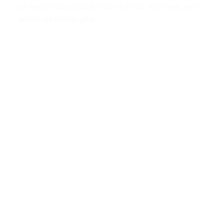
juk kiekvienas įrankis turi savo formas, matmenis, vieni
gilesni. kiti mažiau gilųs.