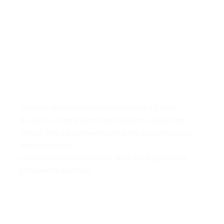
Galutinis rezultatas Įdėklai į tris stalčius iš kelių
sluoksnių kuriame paruošta kiaurymė kiekvienam
įrankiui Prie raktų, medinė plokštelė su išgraviruotu
įrankio numeriu
procese buvo detalės buvo išpjautos iš gumuotos
poroloninės plokštės;