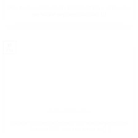
Mūsų atostogos 2022-05-28 – 2022-06-05 Kaip ir visi žmonės –
mes taip pat mėgstame atostogauti. [...]
15
Geg
Chalange 1000 įveiktas
Chalange 1000 įveiktas Dėlionė iš 1000 detalių pagaminta Ilgai
„Chalange 1000” laukė savo kliento, kurį [...]