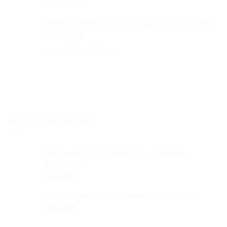
Įvertinimas:
pridėjo Olga
5
iš 5
Stiklinis rėmelis su Jūsų nuotrauka 22x25cm 4mm
Įvertinimas:
pridėjo Jolanta Tunkevič
5
iš 5
NAUJAUSIOS PREKĖS
Reklaminė Pirties lentelė 40cm aliuminio
kompozitas
46,00
€
Spotify daina su Jūsų nuotrauka 18x12x2cm
42,00
€