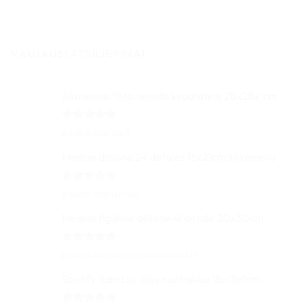
NAUJAUSI ATSILIEPIMAI
Akmeninis foto rėmelis kvadratinis 28x28x1cm
Įvertinimas:
pridėjo Andrius S.
5
iš 5
Medinė dėlionė 24 detalės 15x21cm su rėmeliu
Įvertinimas:
pridėjo Anonymous
5
iš 5
Medinė figūrinė dėlionė 41 detalė 20x30cm
Įvertinimas:
pridėjo Skirmantė Dambrauskaitė
5
iš 5
Spotify daina su Jūsų nuotrauka 18x13x1cm