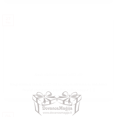
27
Vas
Nauji stikliniai stovai 2022-03
Nauji stikliniai stovai 2022-03 su Jūsų nuotrauka su dėžutėmis
Nuolat stengiamės pasiūlyti kažką naujo ir [...]
04