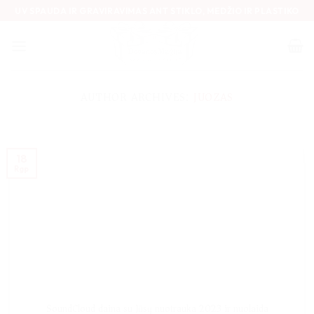
Skip
UV SPAUDA IR GRAVIRAVIMAS ANT STIKLO, MEDŽIO IR PLASTIKO
to
content
AUTHOR ARCHIVES:
JUOZAS
18
Rgp
SoundCloud daina su Jūsų nuotrauka 2023 ir nuolaida