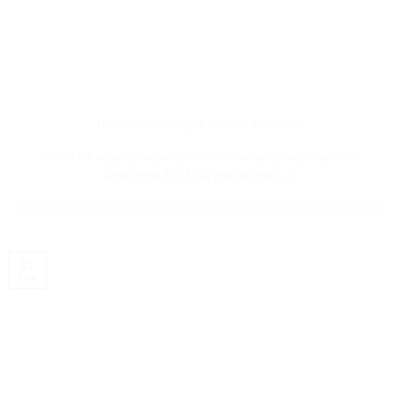
Naujas kokybės lygis 2023 ir atostogos
Turime labai gerų naujienų ir labai labai gerų naujienų Jums.
Atostogos 2023 jau greitai Ilgai [...]
13
Lap