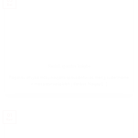
Bal
Naujoji spaudos kokybė
Pagaliau atvyko mūsų naujasis spausdintuvas, mes jį suderinome
ir mes pasiruošę kibti į darbus. Naujoji [...]
01
Kov