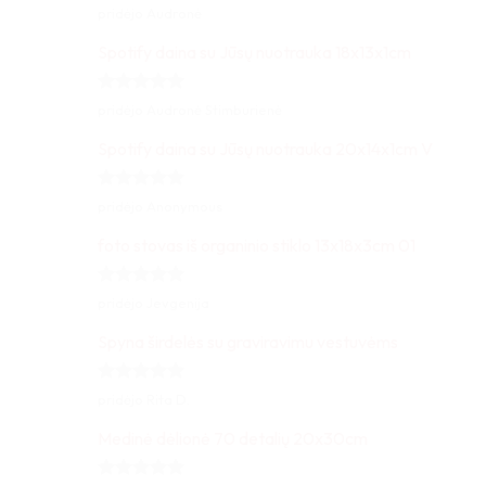
Įvertinimas:
pridėjo Audronė
5
iš 5
Spotify daina su Jūsų nuotrauka 18x13x1cm
Įvertinimas:
pridėjo Audronė Stimburienė
5
iš 5
Spotify daina su Jūsų nuotrauka 20x14x1cm V
Įvertinimas:
pridėjo Anonymous
5
iš 5
foto stovas iš organinio stiklo 13x18x3cm 01
Įvertinimas:
pridėjo Jevgenija
5
iš 5
Spyna širdelės su graviravimu vestuvėms
Įvertinimas:
pridėjo Rita D.
5
iš 5
Medinė dėlionė 70 detalių 20x30cm