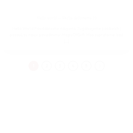
Hello world – Akcija dėlionėms 15
Hello World Pasidalinsime naujiena. Sugalvojome pasibelsti į
pasaulį su nauju pavadinimu: MagicOfGift. Mes supratome, kad
[...]
1
2
3
4
5