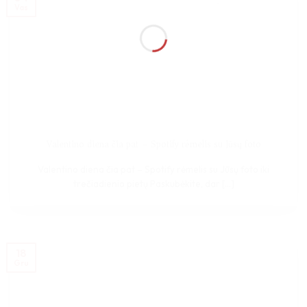
Vas
Valentino diena čia pat – Spotify rėmelis su Jūsų foto
Valentino diena čia pat – Spotify rėmelis su Jūsų foto iki
trečiadienio pietų Paskubėkite, dar [...]
18
Gru