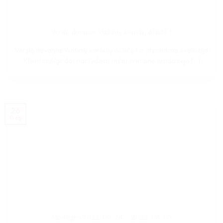
Verslo dovanos Vizitinių kortelių dėžutė 1
Verslo dovanos Vizitinių kortelių dėžutė 1 ir atsiradimo evoliucija
Klientas Algirdas naršydams mūsų svetainę susidomėjo [...]
26
Geg
Atostogos 2022-05-28 – 2022-06-05