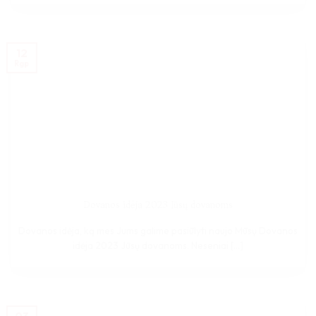
12
Rgp
Dovanos idėja 2023 Jūsų dovanoms
Dovanos idėja, ką mes Jums galime pasiūlyti naujo Mūsų Dovanos
idėja 2023 Jūsų dovanoms. Neseniai [...]
03