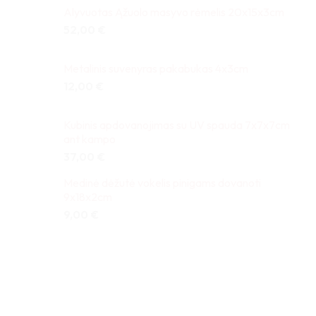
Alyvuotas Ąžuolo masyvo rėmelis 20x15x3cm
52,00
€
Metalinis suvenyras pakabukas 4x3cm
12,00
€
Kubinis apdovanojimas su UV spauda 7x7x7cm
ant kampo
37,00
€
Medinė dėžutė vokelis pinigams dovanoti
9x18x2cm
9,00
€