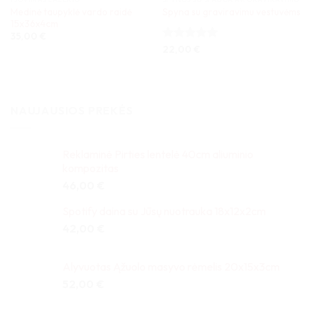
Medinė taupyklė vardo raidė
Spyna su graviravimu vestuvėms
15x36x4cm
35,00
€
Įvertinimas:
22,00
€
5
iš 5
NAUJAUSIOS PREKĖS
Reklaminė Pirties lentelė 40cm aliuminio
kompozitas
46,00
€
Spotify daina su Jūsų nuotrauka 18x12x2cm
42,00
€
Alyvuotas Ąžuolo masyvo rėmelis 20x15x3cm
52,00
€