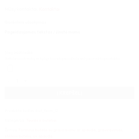
Mūsų kontaktai:
Kontaktai
Išankstinis užsakymas
Pageidaujamas tekstas / žinutė mums
Jūsų nuotrauka
Įkelkite nuotrauką ar bylą ji bus atspausdinta ant pasirinkto produkto.
produkto kiekis: Forminis butelis su graviravimu ar spauda 12
Į KREPŠELĮ
Produkto kodas:
but_form_12
Kategorija:
Taurės ir buteliai
Žymos:
Forminis butelis su graviravimu ar spauda
,
graviravimas
,
stiklinis butelis
,
uv spauda