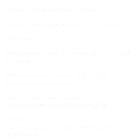
Ant butelio išgraviruosime vardą ar/ir datą
Galime atspausdinti pasirinktą paveikslėlį ar nuotrauką
Butelis stiklinis
Tam kad užsakyti, susisiekite su mumis suderinsime tekstą ir
kitus niuansus.
Telefonas pasiteirauti ir užsakyti: +370 621 95661
El. paštas:
info@dovanosmagija.lt
Bendraukite su mumis per Facebook:
https://www.facebook.com/DovanosMagijaTau
Aplankykite mus Youtube:
https://www.youtube.com/channel/UCwOaJ1mBr-
dd290SIwt0-jA