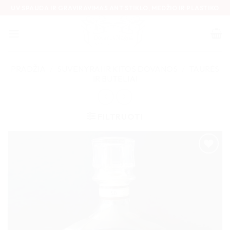
Skip
UV SPAUDA IR GRAVIRAVIMAS ANT STIKLO, MEDŽIO IR PLASTIKO
to
content
PRADŽIA
/
SUVENYRAI IR KITOS DOVANOS
/
TAURĖS
IR BUTELIAI
FILTRUOTI