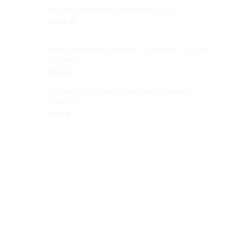
Metalinis suvenyras pakabukas 4x3cm
12,00
€
Kubinis apdovanojimas su UV spauda 7x7x7cm
ant kampo
37,00
€
Medinė dėžutė vokelis pinigams dovanoti
9x18x2cm
9,00
€