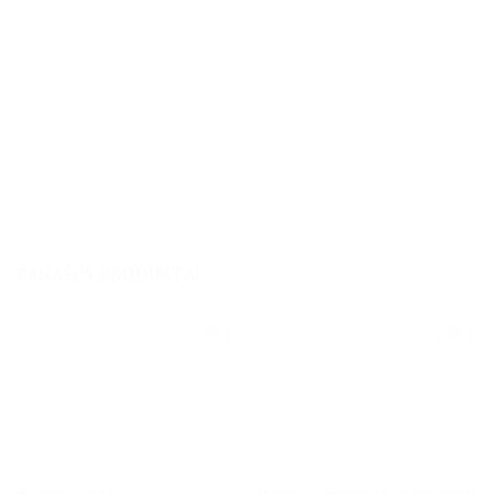
PANAŠŪS PRODUKTAI
PJOVIMAS LAZERIU
SPYNOS SU SPAUDA AR GRAVIRAVIMU