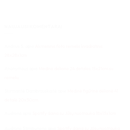
NAUJAUSI KOMENTARAI
Andrius S.
apie
Akmeninis foto rėmelis kvadratinis
28x28x1cm
Anonymous
apie
Medinė dėlionė 24 detalės 15x21cm su
rėmeliu
Skirmantė Dambrauskaitė
apie
Medinė figūrinė dėlionė 41
detalė 20x30cm
Audronė
apie
Spotify daina su Jūsų nuotrauka 18x13x1cm
Audronė Stimburienė
apie
Spotify daina su Jūsų nuotrauka