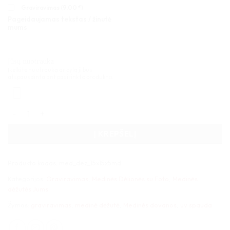
Graviravimas (
9,00
€
)
Pageidaujamas tekstas / žinutė
mums
Jūsų nuotrauka
Įkelkite nuotrauką ar bylą ji bus
atspausdinta ant pasirinkto produkto.
produkto kiekis: Medinė dėžutė dėlionei 15x15x5cm
Į KREPŠELĮ
Produkto kodas:
med_dez_15x15x5md
Kategorijos:
Graviravimas
,
Medinės Dėlionės su Foto
,
Medinės
dėžutės Jums
Žymos:
graviravimas
,
medinė dėžutė
,
Medinės dovanos
,
uv spauda