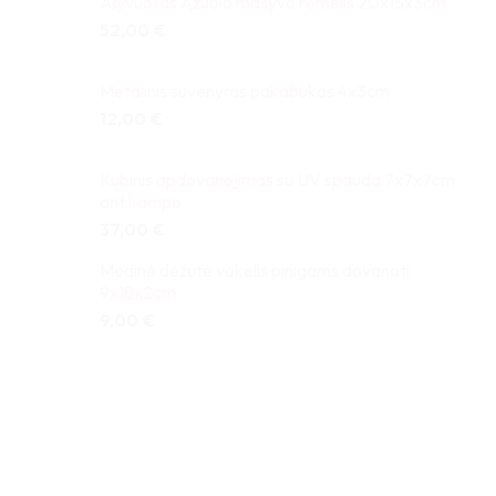
Alyvuotas Ąžuolo masyvo rėmelis 20x15x3cm
52,00
€
Metalinis suvenyras pakabukas 4x3cm
12,00
€
Kubinis apdovanojimas su UV spauda 7x7x7cm
ant kampo
37,00
€
Medinė dėžutė vokelis pinigams dovanoti
9x18x2cm
9,00
€