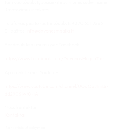
tam kad užsakyti, susisiekite su mumis suderinsime
išmatavimus ir tekstą.
Telefonas pasiteirauti ir užsakyti: +370 621 95661
El. paštas:
info@dovanosmagija.lt
Bendraukite su mumis per Facebook:
https://www.facebook.com/DovanosMagijaTau
Aplankykite mus Youtube:
https://www.youtube.com/channel/UCwOaJ1mBr-
dd290SIwt0-jA
Mūsų kontaktai:
Kontaktai
Išankstinis užsakymas