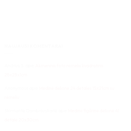
NAUJAUSI KOMENTARAI
Andrius S.
apie
Akmeninis foto rėmelis kvadratinis
28x28x1cm
Anonymous
apie
Medinė dėlionė 24 detalės 15x21cm su
rėmeliu
Skirmantė Dambrauskaitė
apie
Medinė figūrinė dėlionė 41
detalė 20x30cm