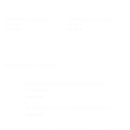
MEDINĖS DĖLIONĖS SU FOTO
MEDINĖS DĖLIONĖS SU FOTO
Medinė dėlionė 36 detalės
Medinė dėlionė 24 detalės
30x30cm
15x21cm
27,00
€
12,00
€
NAUJAUSIOS PREKĖS
Reklaminė Pirties lentelė 40cm aliuminio
kompozitas
46,00
€
Spotify daina su Jūsų nuotrauka 18x12x2cm
42,00
€