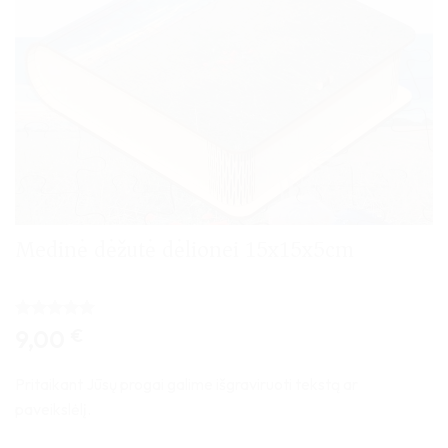
Medinė dėžutė dėlionei 15x15x5cm
Įvertinimas:
3
9,00
€
5
iš 5
(viso
įvertinimų:
Pritaikant Jūsų progai galime išgraviruoti tekstą ar
)
paveikslėlį.