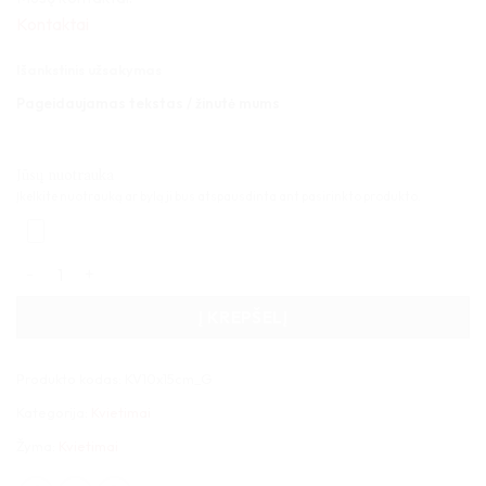
Kontaktai
Išankstinis užsakymas
Pageidaujamas tekstas / žinutė mums
Jūsų nuotrauka
Įkelkite nuotrauką ar bylą ji bus atspausdinta ant pasirinkto produkto.
produkto kiekis: Kvietimas graviruotas 10x15cm
Į KREPŠELĮ
Produkto kodas:
KV10x15cm_G
Kategorija:
Kvietimai
Žyma:
Kvietimai