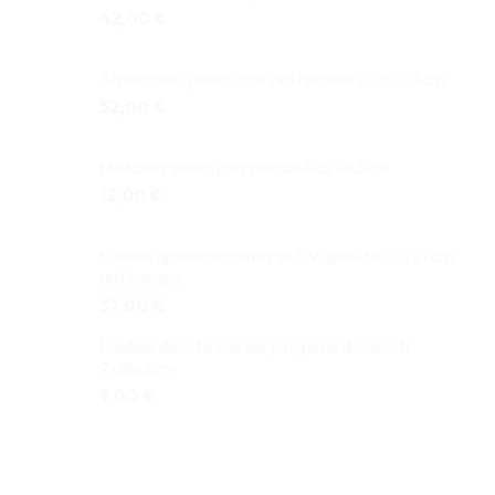
42,00
€
Alyvuotas Ąžuolo masyvo rėmelis 20x15x3cm
52,00
€
Metalinis suvenyras pakabukas 4x3cm
12,00
€
Kubinis apdovanojimas su UV spauda 7x7x7cm
ant kampo
37,00
€
Medinė dėžutė vokelis pinigams dovanoti
9x18x2cm
9,00
€