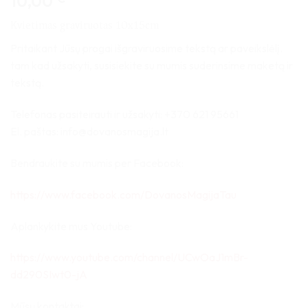
10,00
Kvietimas graviruotas 10x15cm
Pritaikant Jūsų progai išgraviruosime tekstą ar paveikslėlį.
tam kad užsakyti, susisiekite su mumis suderinsime maketą ir
tekstą.
Telefonas pasiteirauti ir užsakyti: +370 621 95661
El. paštas: info@dovanosmagija.lt
Bendraukite su mumis per Facebook:
https://www.facebook.com/DovanosMagijaTau
Aplankykite mus Youtube:
https://www.youtube.com/channel/UCwOaJ1mBr-
dd290SIwt0-jA
Mūsų kontaktai: