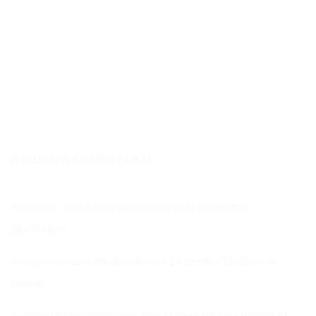
NAUJAUSI KOMENTARAI
Andrius S.
apie
Akmeninis foto rėmelis kvadratinis
28x28x1cm
Anonymous
apie
Medinė dėlionė 24 detalės 15x21cm su
rėmeliu
Skirmantė Dambrauskaitė
apie
Medinė figūrinė dėlionė 41