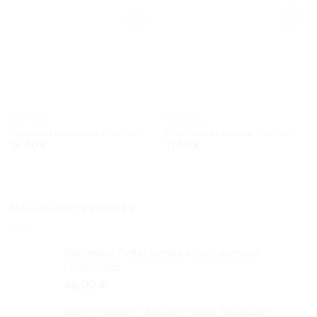
KVIETIMAI
KVIETIMAI
Kvietimas su spauda 20x30cm
Kvietimas su spauda 15x20cm
14,00
€
11,00
€
NAUJAUSIOS PREKĖS
Reklaminė Pirties lentelė 40cm aliuminio
kompozitas
46,00
€
Spotify daina su Jūsų nuotrauka 18x12x2cm