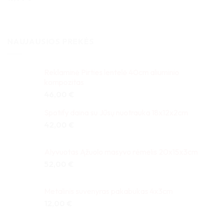
NAUJAUSIOS PREKĖS
Reklaminė Pirties lentelė 40cm aliuminio
kompozitas
46,00
€
Spotify daina su Jūsų nuotrauka 18x12x2cm
42,00
€
Alyvuotas Ąžuolo masyvo rėmelis 20x15x3cm
52,00
€
Metalinis suvenyras pakabukas 4x3cm
12,00
€