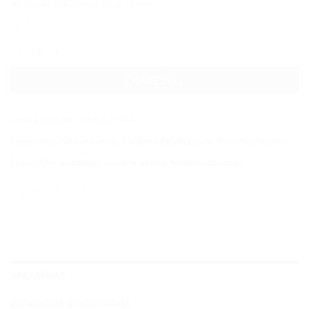
atspausdinta ant pasirinkto produkto.
produkto kiekis: Medinė dėžutė 04
Į KREPŠELĮ
Produkto kodas:
med_pal-1-1-1-1-1
Kategorijos:
Graviravimas
,
Medinės dėžutės Jums
,
Pjovimas lazeriu
Žymos:
Dovana medis
,
medinė dėžutė
,
Medinės dovanos
APRAŠYMAS
PAPILDOMA INFORMACIJA