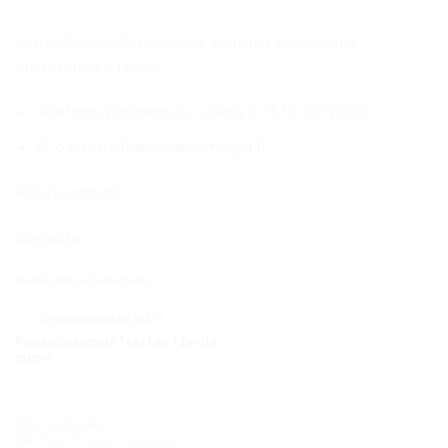
tam kad užsakyti, susisiekite su mumis suderinsime
išmatavimus ir tekstą.
Telefonas pasiteirauti ir užsakyti: +370 621 95661
El. paštas:
info@dovanosmagija.lt
Mūsų kontaktai:
Kontaktai
Išankstinis užsakymas
Graviravimas (
9,00
€
)
Pageidaujamas tekstas / žinutė
mums
Jūsų nuotrauka
Įkelkite nuotrauką ar bylą ji bus