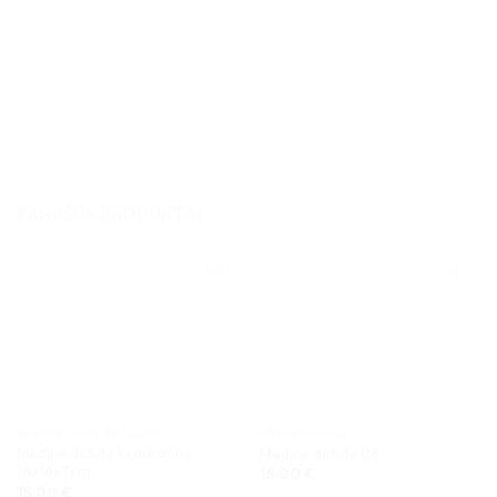
PANAŠŪS PRODUKTAI
MEDINĖS DĖŽUTĖS JUMS
GRAVIRAVIMAS
Medinė dėžutė kvadratinė
Medinė dėžutė 06
16x16x7cm
15,00
€
15,00
€