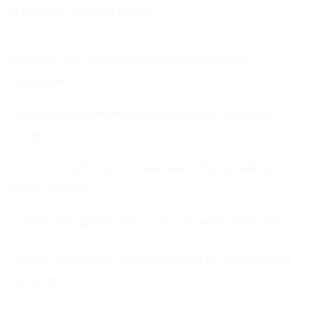
NAUJAUSI KOMENTARAI
Andrius S.
apie
Akmeninis foto rėmelis kvadratinis
28x28x1cm
Anonymous
apie
Medinė dėlionė 24 detalės 15x21cm su
rėmeliu
Skirmantė Dambrauskaitė
apie
Medinė figūrinė dėlionė 41
detalė 20x30cm
Audronė
apie
Spotify daina su Jūsų nuotrauka 18x13x1cm
Audronė Stimburienė
apie
Spotify daina su Jūsų nuotrauka
18x13x1cm