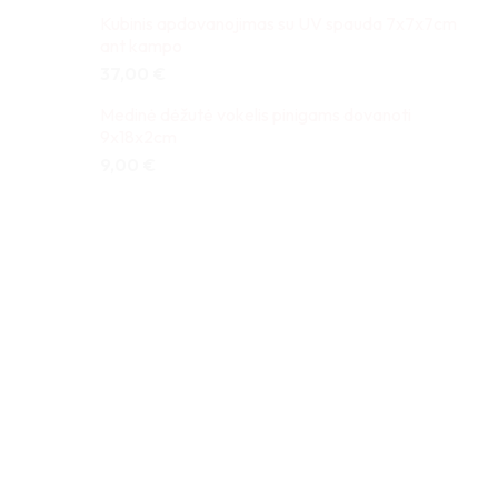
Kubinis apdovanojimas su UV spauda 7x7x7cm
ant kampo
37,00
€
Medinė dėžutė vokelis pinigams dovanoti
9x18x2cm
9,00
€