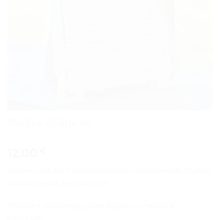
Medinė dėžutė 04
12,00
€
Medinės dėžutės iš plokštės krepšelis išmatavimai 8x15x18cm
(vidaus) šonai iš 3mm plokštės
Pritaikant Jūsų progai galime išgraviruoti tekstą ar
paveikslėlį.