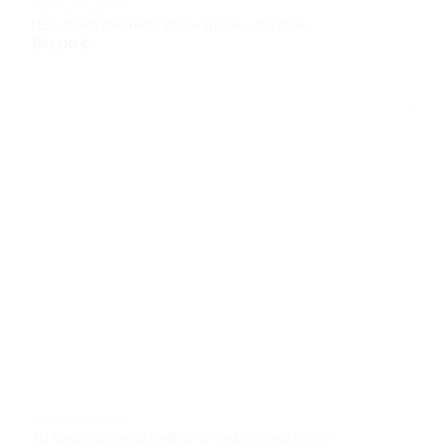
PJOVIMAS LAZERIU
LED stovas stikliniam apdovanojimui 10x10cm
150,00
€
PJOVIMAS LAZERIU
3D Apdovanojimas Ledkalnis medžio stovu h21cm