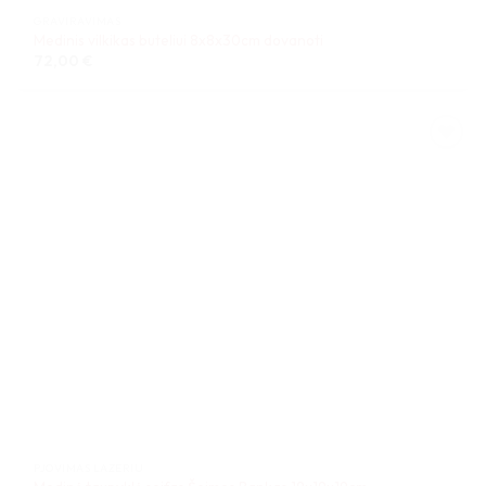
GRAVIRAVIMAS
Medinis vilkikas buteliui 8x8x30cm dovanoti
72,00
€
PJOVIMAS LAZERIU