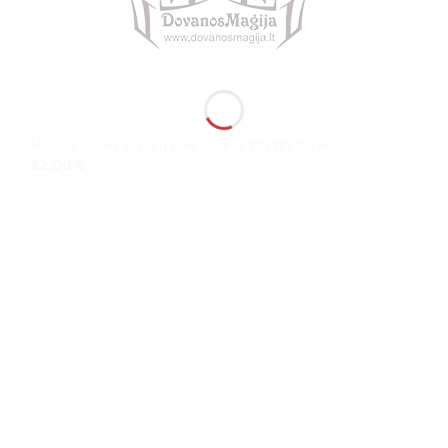
GRAVIRAVIMAS
Medinė dėžutė aliejaus buteliukams 20x28x30cm
82,00
€