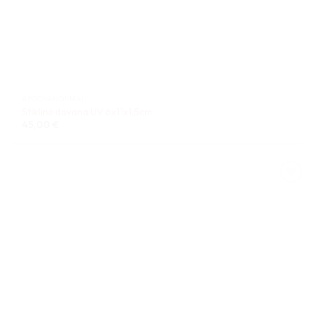
APDOVANOJIMAI
Stiklinė dovana UV 6x11x1,5cm
45,00
€