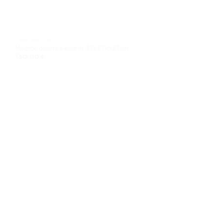
GRAVIRAVIMAS
Medinė dėžutė peiliams 37x27xh33cm
160,00
€