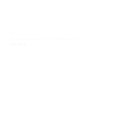
PJOVIMAS LAZERIU
2D Apdovanojimas Širdis H20cm su LED
190,00
€