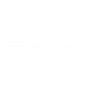
KONSTRUKTORIAI
Konstruktorius taupyklė seifas Šeimos Bankas 19×3
45,00
€