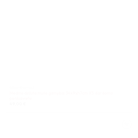
GRAVIRAVIMAS
Medinė dėžutė muilo gamybai 34x9xh7cm X5 išardoma
penkiavietė
49,00
€