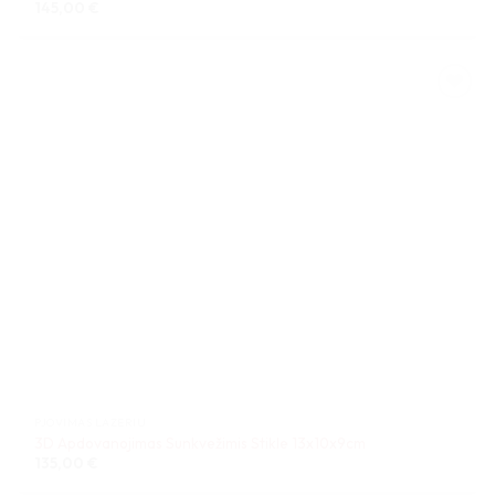
145,00
€
PJOVIMAS LAZERIU
3D Apdovanojimas Sunkvežimis Stikle 13x10x9cm
135,00
€