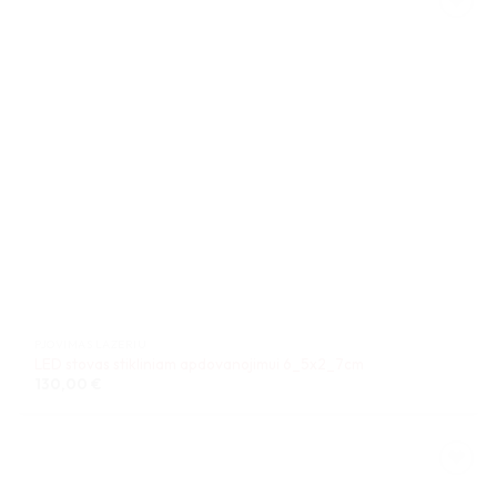
PJOVIMAS LAZERIU
LED stovas stikliniam apdovanojimui 6_5x2_7cm
130,00
€