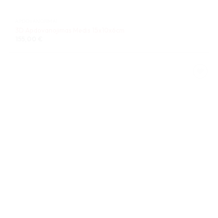
APDOVANOJIMAI
3D Apdovanojimas Medis 15x10x6cm
155,00
€