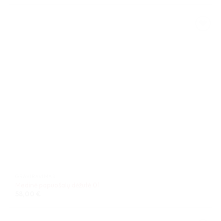
GRAVIRAVIMAS
Medinė papuošalų dėžutė 01
58,00
€