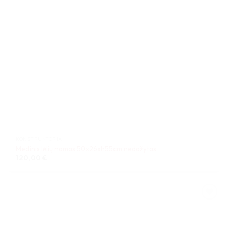
KONSTRUKTORIAI
Medinis lėlių namas 50x26xh55cm nedažytas
120,00
€