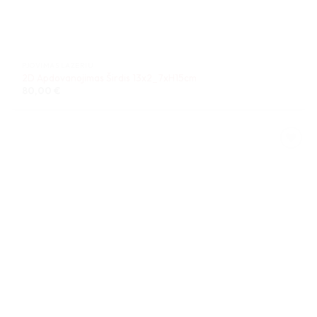
PJOVIMAS LAZERIU
2D Apdovanojimas Širdis 13x2_7xH15cm
80,00
€