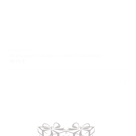
GRAVIRAVIMAS
Medinė dėžutė statulėlei su indeklu 37x20xh20cm
85,00
€