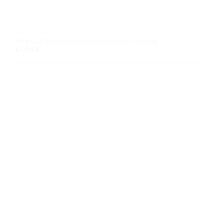
GRAVIRAVIMAS
Medinė dėžutė pavyzdžiams 35x14x15cm dažyta
41,00
€