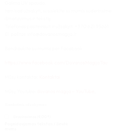
Galima UV spauda.
tam kad užsakyti, susisiekite su mumis suderinsime
išmatavimus ir tekstą.
Telefonas pasiteirauti ir užsakyti: +370 621 95661
El. paštas: info@dovanosmagija.lt
Bendraukite su mumis per Facebook:
https://www.facebook.com/DovanosMagijaTau
Mūsų kontaktai:
Kontaktai
Mūsų Youtube:
dovanos magija – YouTube
,
Išankstinis užsakymas
Graviravimas (
9,00
€
)
Pageidaujamas tekstas / žinutė
mums