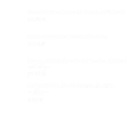
Alyvuotas Ąžuolo masyvo rėmelis 20x15x3cm
52,00
€
Metalinis suvenyras pakabukas 4x3cm
12,00
€
Kubinis apdovanojimas su UV spauda 7x7x7cm
ant kampo
37,00
€
Medinė dėžutė vokelis pinigams dovanoti
9x18x2cm
9,00
€