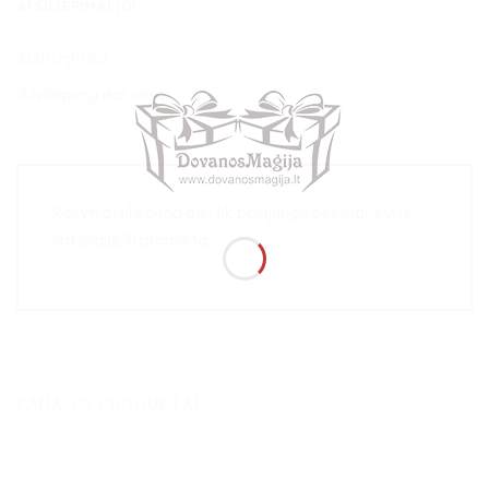
ATSILIEPIMAI (0)
Atsiliepimai
Atsiliepimų dar nėra.
Rašyti atsiliepimą gali tik prisijungę pirkėjai, kurie
yra įsigiję šį produktą.
PANAŠŪS PRODUKTAI