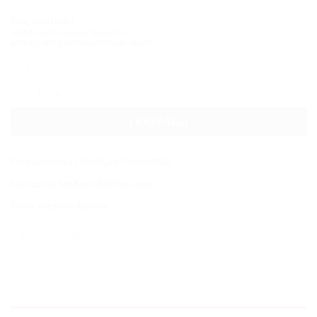
Jūsų nuotrauka
Įkelkite nuotrauką ar bylą ji bus
atspausdinta ant pasirinkto produkto.
produkto kiekis: Medinė dėžutė knyga 21x17x6cm
Į KREPŠELĮ
Produkto kodas:
GMD_21x17x6cmPZ28
Kategorija:
Medinės dėžutės Jums
Žyma:
medinės dėžutės