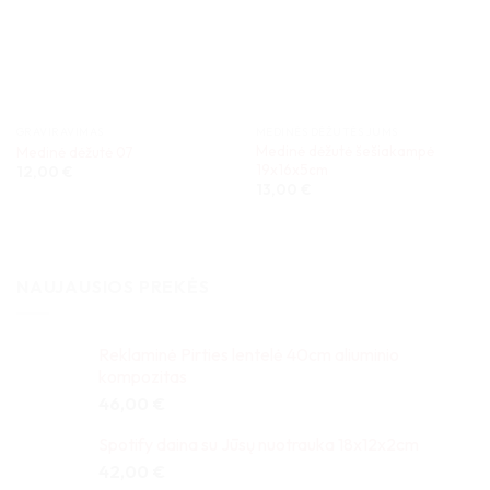
GRAVIRAVIMAS
MEDINĖS DĖŽUTĖS JUMS
Medinė dėžutė šešiakampė
Medinė dėžutė 07
19x16x5cm
12,00
€
13,00
€
NAUJAUSIOS PREKĖS
Reklaminė Pirties lentelė 40cm aliuminio
kompozitas
46,00
€
Spotify daina su Jūsų nuotrauka 18x12x2cm
42,00
€