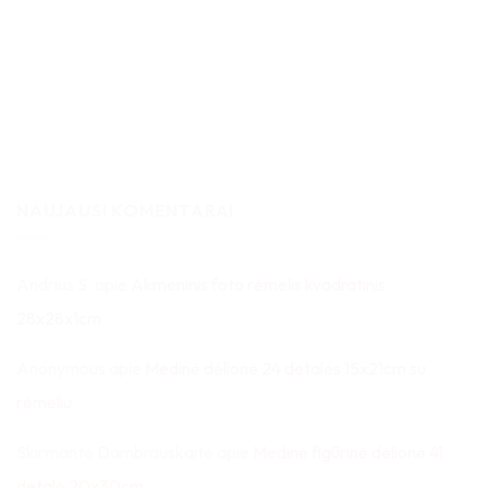
NAUJAUSI KOMENTARAI
Andrius S.
apie
Akmeninis foto rėmelis kvadratinis
28x28x1cm
Anonymous
apie
Medinė dėlionė 24 detalės 15x21cm su
rėmeliu
Skirmantė Dambrauskaitė
apie
Medinė figūrinė dėlionė 41
detalė 20x30cm