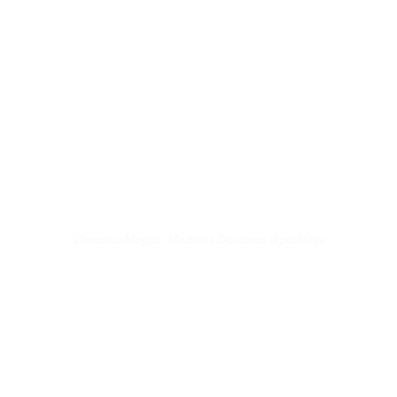
DovanosMagija_Medinės Dovanos iš plokštės