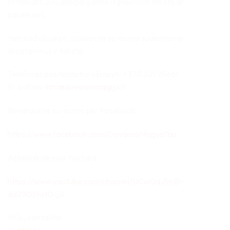
Pritaikant Jūsų progai galime išgraviruoti tekstą ar
paveikslėlį.
tam kad užsakyti, susisiekite su mumis suderinsime
išmatavimus ir tekstą.
Telefonas pasiteirauti ir užsakyti: +370 621 95661
El. paštas:
info@dovanosmagija.lt
Bendraukite su mumis per Facebook:
https://www.facebook.com/DovanosMagijaTau
Aplankykite mus Youtube:
https://www.youtube.com/channel/UCwOaJ1mBr-
dd290SIwt0-jA
Mūsų kontaktai: