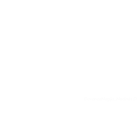
DovanosMagija_Medinės Dov