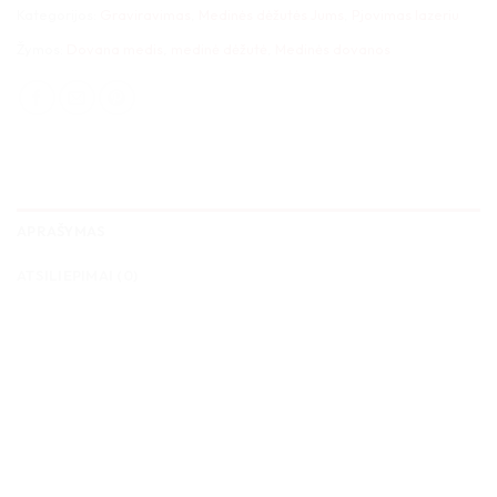
Kategorijos:
Graviravimas
,
Medinės dėžutės Jums
,
Pjovimas lazeriu
Žymos:
Dovana medis
,
medinė dėžutė
,
Medinės dovanos
APRAŠYMAS
ATSILIEPIMAI (0)