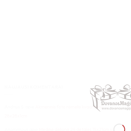
NAUJAUSI KOMENTARAI
Andrius S.
apie
Akmeninis foto rėmelis kvadratinis
28x28x1cm
Anonymous
apie
Medinė dėlionė 24 detalės 15x21cm su