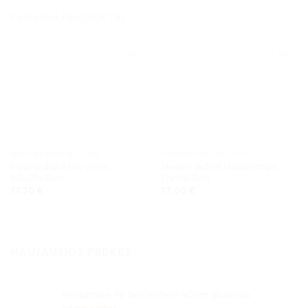
PANAŠŪS PRODUKTAI
MEDINĖS DĖŽUTĖS JUMS
MEDINĖS DĖŽUTĖS JUMS
Medinė dėžutė skrynelė
Medinė dėžutė stačiakampė
30x20x12cm
17x12x10cm
17,30
€
17,00
€
NAUJAUSIOS PREKĖS
Reklaminė Pirties lentelė 40cm aliuminio