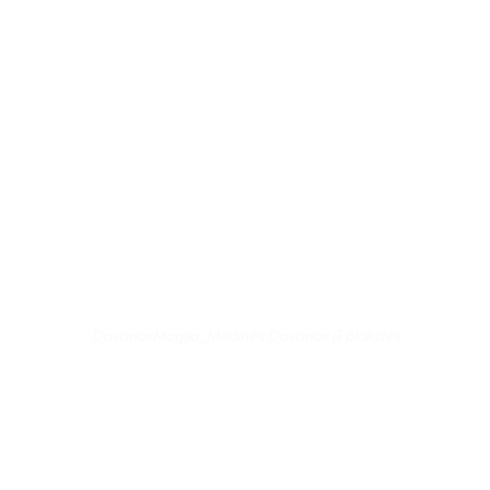
DovanosMagija_Medinės Dovanos iš plokštės