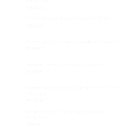
kompozitas
46,00
€
Spotify daina su Jūsų nuotrauka 18x12x2cm
42,00
€
Alyvuotas Ąžuolo masyvo rėmelis 20x15x3cm
52,00
€
Metalinis suvenyras pakabukas 4x3cm
12,00
€
Kubinis apdovanojimas su UV spauda 7x7x7cm
ant kampo
37,00
€
Medinė dėžutė vokelis pinigams dovanoti
9x18x2cm
9,00
€