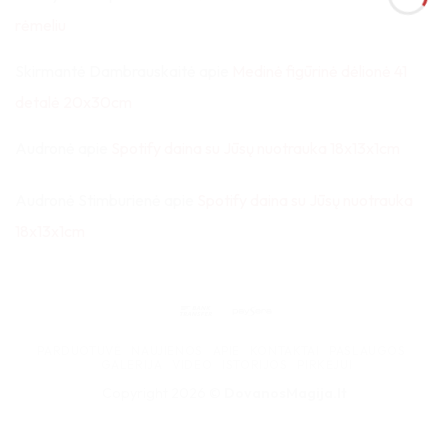
rėmeliu
Skirmantė Dambrauskaitė
apie
Medinė figūrinė dėlionė 41
detalė 20x30cm
Audronė
apie
Spotify daina su Jūsų nuotrauka 18x13x1cm
Audronė Stimburienė
apie
Spotify daina su Jūsų nuotrauka
18x13x1cm
Bank
Paysera
Transfer
PARDUOTUVĖ
NAUJIENOS
APIE
KONTAKTAI
PASLAUGOS
GALERIJA
VIDEO
ISTORIJOS
PIRKĖJUI
Copyright 2026 ©
DovanosMagija.lt