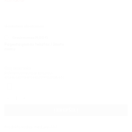
Kontaktai
Išankstinis užsakymas
Graviravimas (
9,00
€
)
Pageidaujamas tekstas / žinutė
mums
Jūsų nuotrauka
Įkelkite nuotrauką ar bylą ji bus
atspausdinta ant pasirinkto produkto.
produkto kiekis: Medinė dėžutė 02
Į KREPŠELĮ
Produkto kodas:
med_pal-1-1-1