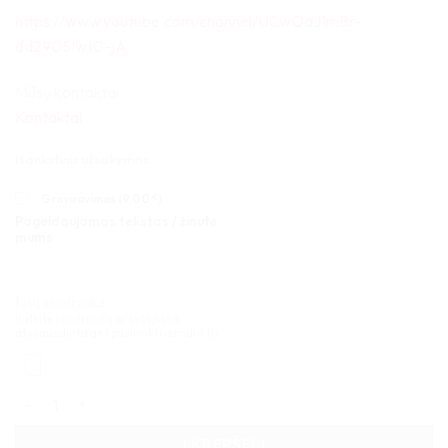
https://www.youtube.com/channel/UCwOaJ1mBr-
dd290SIwt0-jA
Mūsų kontaktai:
Kontaktai
Išankstinis užsakymas
Graviravimas (
9,00
€
)
Pageidaujamas tekstas / žinutė
mums
Jūsų nuotrauka
Įkelkite nuotrauką ar bylą ji bus
atspausdinta ant pasirinkto produkto.
produkto kiekis: Medinė dėžutė statulėlei su indeklu 30x24xh1
Į KREPŠELĮ