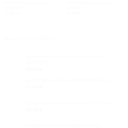
Medinė dėžutė šešiakampė
Medinė dėžutė šešiakampė
19x16x5cm
9,5x6x5cm
13,00
€
11,00
€
NAUJAUSIOS PREKĖS
Reklaminė Pirties lentelė 40cm aliuminio
kompozitas
46,00
€
Spotify daina su Jūsų nuotrauka 18x12x2cm
42,00
€
Alyvuotas Ąžuolo masyvo rėmelis 20x15x3cm
52,00
€
Metalinis suvenyras pakabukas 4x3cm