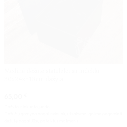
Medinė dėžutė statulėlei su indeklu
30x24xh18cm dažyta
65,00
€
Dažyta ir lakuota juodai.
Dėžučių gamyba pagal invidualų užsakymą, galime pagaminti
dėžutę pagal Jūsų pateiktus matmenis.