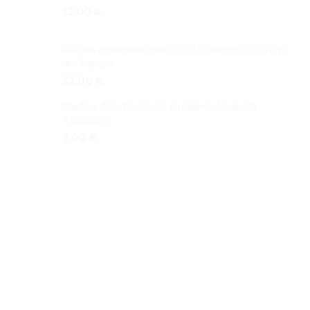
12,00
€
Kubinis apdovanojimas su UV spauda 7x7x7cm
ant kampo
37,00
€
Medinė dėžutė vokelis pinigams dovanoti
9x18x2cm
9,00
€