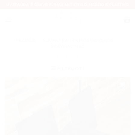
Skip
UV SPAUDA IR GRAVIRAVIMAS ANT STIKLO, MEDŽIO IR PLASTIKO
to
content
PRADŽIA
/
SUVENYRAI IR KITOS DOVANOS
/
GRAVIRAVIMAS
FILTRUOTI