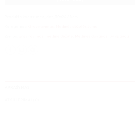
Produkto kodas:
med_dez_30x24x18cm
Kategorijos:
Graviravimas
,
Medinės dėžutės Jums
Žymos:
graviravimas
,
medinė dėžutė
,
Medinės dovanos
,
uv spauda
APRAŠYMAS
ATSILIEPIMAI (0)