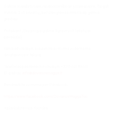
Galime nudažyti ruda, raudonmedžio ar juoda spalva. Tai gali
trukti iki 2 -3 savaičių, bet stengiamės atlikti kaip galima
greičiau.
Pritaikant Jūsų progai galime išgraviruoti tekstą ar
paveikslėlį.
tam kad užsakyti, susisiekite su mumis suderinsime
išmatavimus ir tekstą.
Telefonas pasiteirauti ir užsakyti: +370 621 95661
El. paštas:
info@dovanosmagija.lt
Bendraukite su mumis per Facebook:
https://www.facebook.com/DovanosMagijaTau
Aplankykite mus Youtube: