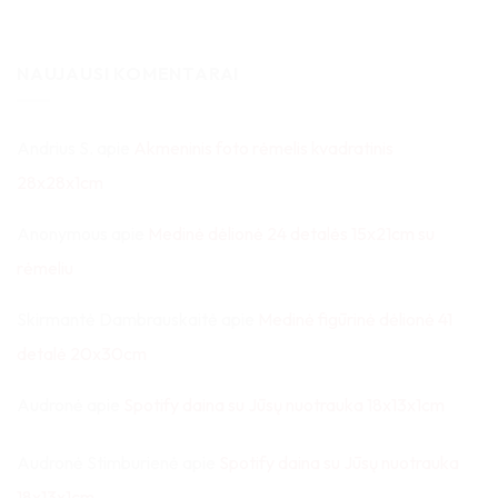
NAUJAUSI KOMENTARAI
Andrius S.
apie
Akmeninis foto rėmelis kvadratinis
28x28x1cm
Anonymous
apie
Medinė dėlionė 24 detalės 15x21cm su
rėmeliu
Skirmantė Dambrauskaitė
apie
Medinė figūrinė dėlionė 41
detalė 20x30cm
Audronė
apie
Spotify daina su Jūsų nuotrauka 18x13x1cm
Audronė Stimburienė
apie
Spotify daina su Jūsų nuotrauka
18x13x1cm