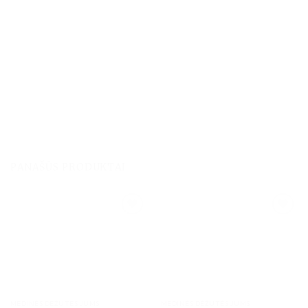
PANAŠŪS PRODUKTAI
MEDINĖS DĖŽUTĖS JUMS
MEDINĖS DĖŽUTĖS JUMS