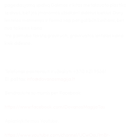
pageidaujamą spalvą.Galimos ir kitos metalizuoto plastiko
spalvos, bet jos įmanomos užsakant didelius kiekius.Durų
lentelės matmenys ir forma taip pat gali būti keičiami, bet
nuo to keisis kaina.
Yra galimybė tekstą graviruoti, graviruotos lentelės kaina
kiek didesnė.
Telefonas pasiteirauti ir užsakyti: +370 621 95661
El. paštas:
info@dovanosmagija.lt
Bendraukite su mumis per Facebook:
https://www.facebook.com/DovanosMagijaTau
Aplankykite mus Youtube:
https://www.youtube.com/channel/UCwOaJ1mBr-