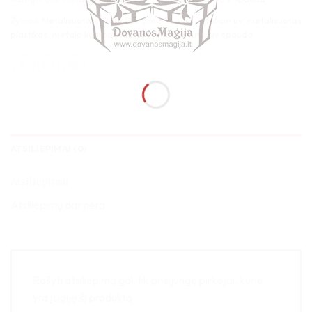
Žymos:
Metalizuota etiketė talpų markiravimui 3x6cm uv
,
metalizuotas
plastikas
,
metalo kompozitas
,
pjovimas lazeriu
,
uv spauda
ATSILIEPIMAI (0)
Atsiliepimai
Atsiliepimų dar nėra.
Rašyti atsiliepimą gali tik prisijungę pirkėjai, kurie
yra įsigiję šį produktą.