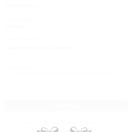
dd290SIwt0-jA
Mūsų kontaktai:
Kontaktai
Išankstinis užsakymas
Pageidaujamas tekstas / žinutė mums
Jūsų nuotrauka
Įkelkite nuotrauką ar bylą ji bus atspausdinta ant pasirinkto produkto.
produkto kiekis: Metalizuota etiketė talpų markiravimui 3x6cm
Į KREPŠELĮ
Produkto kodas:
metalizuota-etikete-talpu-markiravimui-3x6cm-uv
Kategorijos:
Metalo kompozitas
,
Pjovimas lazeriu
,
UV spauda