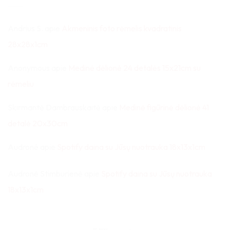
Andrius S.
apie
Akmeninis foto rėmelis kvadratinis
28x28x1cm
Anonymous
apie
Medinė dėlionė 24 detalės 15x21cm su
rėmeliu
Skirmantė Dambrauskaitė
apie
Medinė figūrinė dėlionė 41
detalė 20x30cm
Audronė
apie
Spotify daina su Jūsų nuotrauka 18x13x1cm
Audronė Stimburienė
apie
Spotify daina su Jūsų nuotrauka
18x13x1cm
Bank
Paysera