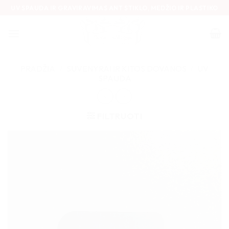
Skip
UV SPAUDA IR GRAVIRAVIMAS ANT STIKLO, MEDŽIO IR PLASTIKO
to
content
PRADŽIA
/
SUVENYRAI IR KITOS DOVANOS
/
UV
SPAUDA
FILTRUOTI