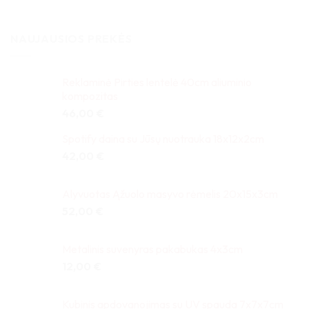
NAUJAUSIOS PREKĖS
Reklaminė Pirties lentelė 40cm aliuminio
kompozitas
46,00
€
Spotify daina su Jūsų nuotrauka 18x12x2cm
42,00
€
Alyvuotas Ąžuolo masyvo rėmelis 20x15x3cm
52,00
€
Metalinis suvenyras pakabukas 4x3cm
12,00
€
Kubinis apdovanojimas su UV spauda 7x7x7cm