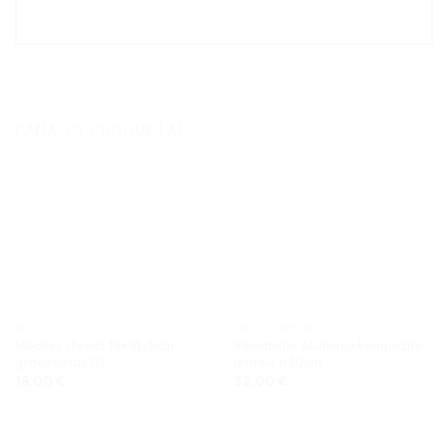
PANAŠŪS PRODUKTAI
PJOVIMAS LAZERIU
METALO KOMPOZITAS
Medinis stovas 18x16x5cm
Reklaminė Aliuminio kompozito
graviruotas 01
lentelė h30cm
18,00
€
32,00
€