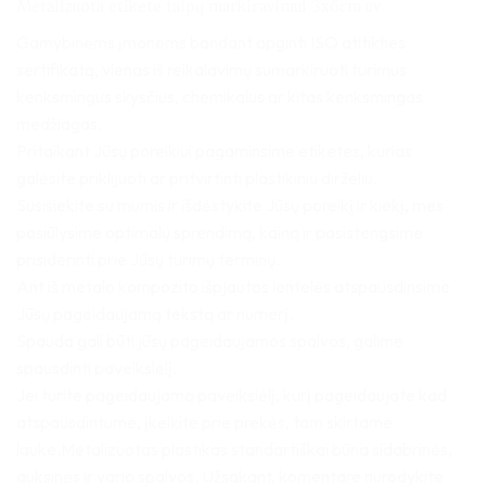
Metalizuota etiketė talpų markiravimui 3x6cm uv
Gamybinėms įmonėms bandant apginti ISO atitikties
sertifikatą, vienas iš reikalavimų sumarkiruoti turimus
kenksmingus skysčius, chemikalus ar kitas kenksmingas
medžiagas.
Pritaikant Jūsų poreikiui pagaminsime etiketes, kurias
galėsite priklijuoti ar pritvirtinti plastikiniu dirželiu.
Susisiekite su mumis ir išdėstykite Jūsų poreikį ir kiekį, mes
pasiūlysime optimalų sprendimą, kainą ir pasistengsime
prisiderinti prie Jūsų turimų terminų.
Ant iš metalo kompozito išpjautos lentelės atspausdinsime
Jūsų pageidaujamą tekstą ar numerį.
Spauda gali būti jūsų pageidaujamos spalvos, galime
spausdinti paveikslėlį.
Jei turite pageidaujamą paveikslėlį, kurį pageidaujate kad
atspausdintume, įkelkite prie prekės, tam skirtame
lauke.Metalizuotas plastikas standartiškai būna sidabrinės,
auksinės ir vario spalvos. Užsakant, komentare nurodykite