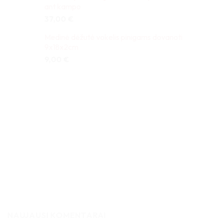
ant kampo
37,00
€
Medinė dėžutė vokelis pinigams dovanoti
9x18x2cm
9,00
€
NAUJAUSI KOMENTARAI