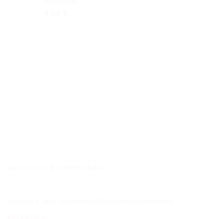
9x18x2cm
9,00
€
NAUJAUSI KOMENTARAI
Andrius S.
apie
Akmeninis foto rėmelis kvadratinis
28x28x1cm