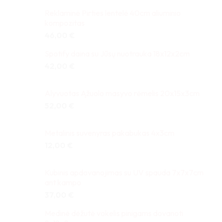
Reklaminė Pirties lentelė 40cm aliuminio
kompozitas
46,00
€
Spotify daina su Jūsų nuotrauka 18x12x2cm
42,00
€
Alyvuotas Ąžuolo masyvo rėmelis 20x15x3cm
52,00
€
Metalinis suvenyras pakabukas 4x3cm
12,00
€
Kubinis apdovanojimas su UV spauda 7x7x7cm
ant kampo
37,00
€
Medinė dėžutė vokelis pinigams dovanoti