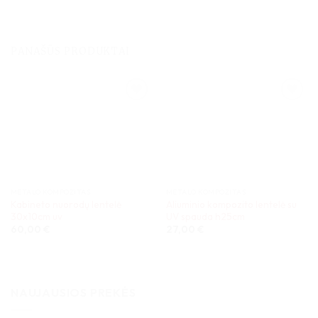
PANAŠŪS PRODUKTAI
METALO KOMPOZITAS
METALO KOMPOZITAS
Kabineto nuorodų lentelė
Aliuminio kompozito lentelė su
30x10cm uv
UV spauda h25cm
60,00
€
27,00
€
NAUJAUSIOS PREKĖS