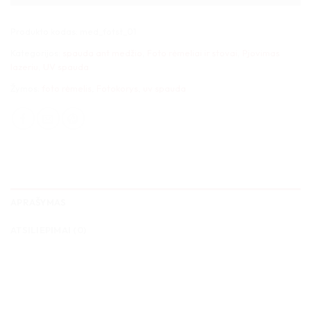
Produkto kodas:
med_fotst_01
Kategorijos:
spauda ant medžio
,
Foto rėmeliai ir stovai
,
Pjovimas
lazeriu
,
UV spauda
Žymos:
foto rėmelis
,
Fotokorys
,
uv spauda
APRAŠYMAS
ATSILIEPIMAI (0)