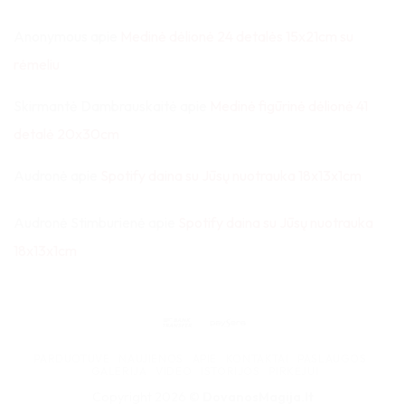
Anonymous
apie
Medinė dėlionė 24 detalės 15x21cm su
rėmeliu
Skirmantė Dambrauskaitė
apie
Medinė figūrinė dėlionė 41
detalė 20x30cm
Audronė
apie
Spotify daina su Jūsų nuotrauka 18x13x1cm
Audronė Stimburienė
apie
Spotify daina su Jūsų nuotrauka
18x13x1cm
Bank
Paysera
Transfer
PARDUOTUVĖ
NAUJIENOS
APIE
KONTAKTAI
PASLAUGOS
GALERIJA
VIDEO
ISTORIJOS
PIRKĖJUI
Copyright 2026 ©
DovanosMagija.lt