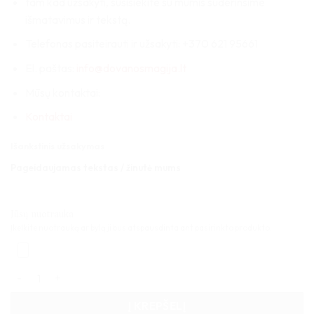
tam kad užsakyti, susisiekite su mumis suderinsime
išmatavimus ir tekstą.
Telefonas pasiteirauti ir užsakyti: +370 621 95661
El. paštas:
info@dovanosmagija.lt
Mūsų kontaktai:
Kontaktai
Išankstinis užsakymas
Pageidaujamas tekstas / žinutė mums
Jūsų nuotrauka
Įkelkite nuotrauką ar bylą ji bus atspausdinta ant pasirinkto produkto.
produkto kiekis: Šešiakampis foto stovas 01
Į KREPŠELĮ