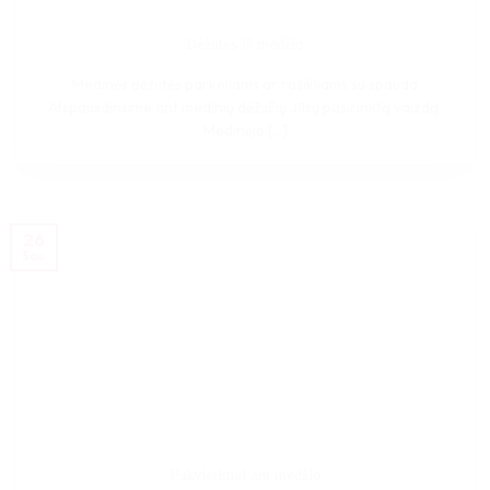
Dėžutės iš medžio
Medinės dėžutės parkeliams ar rašikliams su spauda
Atspausdinsime ant medinių dėžučių Jūsų pasirinktą vaizdą.
Medinėje [...]
26
Sau
Pakvietimai ant medžio