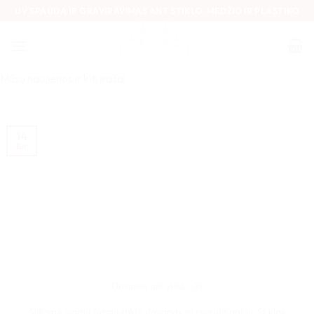
Skip
UV SPAUDA IR GRAVIRAVIMAS ANT STIKLO, MEDŽIO IR PLASTIKO
to
content
Mūsų naujienos ir kiti įrašai
14
Bir
Dovanos ant stiklo 04
Siūlome įvairių formų stiklo dovanas su spauda ant jų. Stiklas