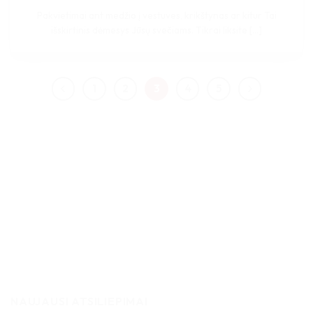
Pakvietimai ant medžio į vestuves, krikštynas ar kitur Tai
išskirtinis dėmesys Jūsų svečiams. Tikrai liksite [...]
1
2
3
4
5
NAUJAUSI ATSILIEPIMAI