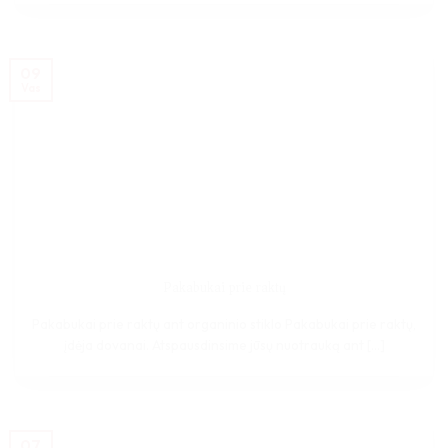
09
Vas
Pakabukai prie raktų
Pakabukai prie raktų ant organinio stiklo Pakabukai prie raktų,
įdėja dovanai. Atspausdinsime jūsų nuotrauką ant [...]
07