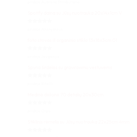
Įvertinimas:
pridėjo Audronė Stimburienė
5
iš 5
Spotify daina su Jūsų nuotrauka 20x14x1cm V
Įvertinimas:
pridėjo Anonymous
5
iš 5
foto stovas iš organinio stiklo 13x18x3cm 01
Įvertinimas:
pridėjo Jevgenija
5
iš 5
Spyna širdelės su graviravimu vestuvėms
Įvertinimas:
pridėjo Rita D.
5
iš 5
Medinė dėlionė 70 detalių 20x30cm
Įvertinimas:
pridėjo Olga
5
iš 5
Stiklinis rėmelis su Jūsų nuotrauka 22x25cm 4mm