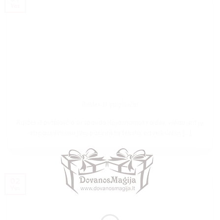
Vas
Raidės iš putplasčio
Raidės iš putplasčio su spauda Išpjaunamos raidės, vėliau ant jų
atspausdinsime jūsų pasirinktą tekstą, paveikslėlius [...]
02
Vas