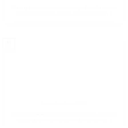
Mūsų pagamintos medinės dovanos iš plokštės Mūsų medinės
dovanos, papildys Jūsų dovaną, ar pateiksime pilną [...]
18
Kov
Nuotrauka stikle – AKCIJA
Nuotrauka stikle skelbiame akciją Šis fotorėmelis Jums padės
išsaugoti prisiminimus, kai dabar sudėtinga išvykti į [...]