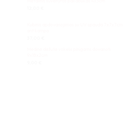
Metalinis suvenyras pakabukas 4x3cm
12,00
€
Kubinis apdovanojimas su UV spauda 7x7x7cm
ant kampo
37,00
€
Medinė dėžutė vokelis pinigams dovanoti
9x18x2cm
9,00
€