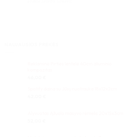
Įvertinimas:
pridėjo Jolanta Tunkevič
5
iš 5
NAUJAUSIOS PREKĖS
Reklaminė Pirties lentelė 40cm aliuminio
kompozitas
46,00
€
Spotify daina su Jūsų nuotrauka 18x12x2cm
42,00
€
Alyvuotas Ąžuolo masyvo rėmelis 20x15x3cm
52,00
€