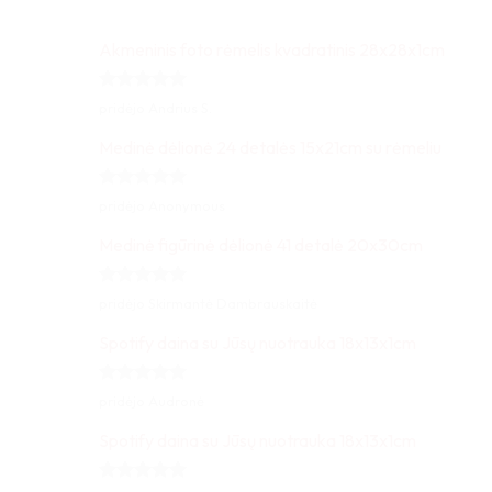
Akmeninis foto rėmelis kvadratinis 28x28x1cm
Įvertinimas:
pridėjo Andrius S.
5
iš 5
Medinė dėlionė 24 detalės 15x21cm su rėmeliu
Įvertinimas:
pridėjo Anonymous
5
iš 5
Medinė figūrinė dėlionė 41 detalė 20x30cm
Įvertinimas:
pridėjo Skirmantė Dambrauskaitė
5
iš 5
Spotify daina su Jūsų nuotrauka 18x13x1cm
Įvertinimas:
pridėjo Audronė
5
iš 5
Spotify daina su Jūsų nuotrauka 18x13x1cm