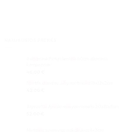
5
iš 5
NAUJAUSIOS PREKĖS
Reklaminė Pirties lentelė 40cm aliuminio
kompozitas
46,00
€
Spotify daina su Jūsų nuotrauka 18x12x2cm
42,00
€
Alyvuotas Ąžuolo masyvo rėmelis 20x15x3cm
52,00
€
Metalinis suvenyras pakabukas 4x3cm