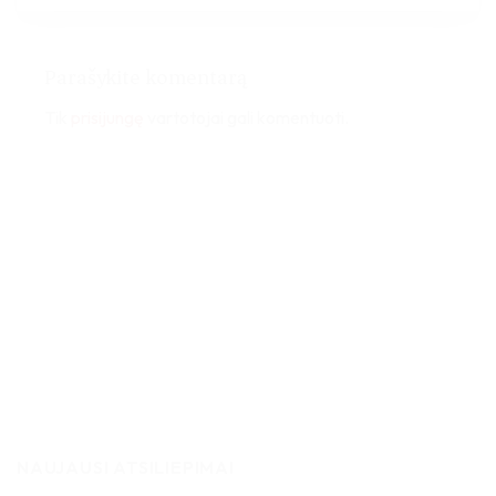
Parašykite komentarą
Tik
prisijungę
vartotojai gali komentuoti.
NAUJAUSI ATSILIEPIMAI