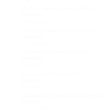
5
iš 5
Spotify daina su Jūsų nuotrauka 20x14x1cm V
Įvertinimas:
pridėjo Anonymous
5
iš 5
foto stovas iš organinio stiklo 13x18x3cm 01
Įvertinimas:
pridėjo Jevgenija
5
iš 5
Spyna širdelės su graviravimu vestuvėms
Įvertinimas:
pridėjo Rita D.
5
iš 5
Medinė dėlionė 70 detalių 20x30cm
Įvertinimas:
pridėjo Olga
5
iš 5
Stiklinis rėmelis su Jūsų nuotrauka 22x25cm 4mm
Įvertinimas:
pridėjo Jolanta Tunkevič