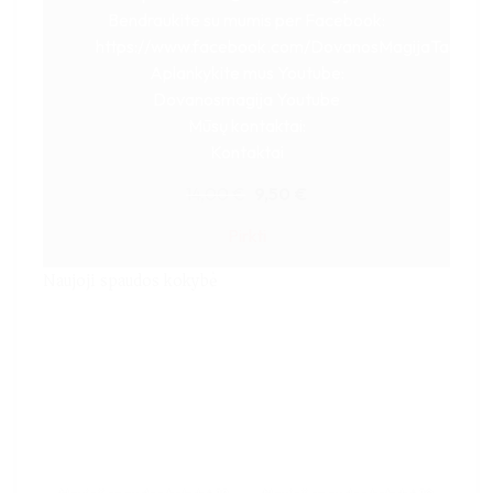
Bendraukite su mumis per Facebook:
https://www.facebook.com/DovanosMagijaTau
Aplankykite mus Youtube:
Dovanosmagija Youtube
Mūsų kontaktai:
Kontaktai
Original
Current
14,00
€
9,50
€
price
price
Pirkti
was:
is:
14,00 €.
9,50 €.
Naujoji spaudos kokybė