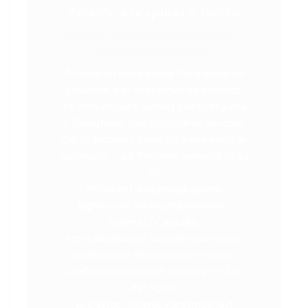
9x6xh5cm su spauda ir indėklu
Medinė dėžutė skrynelė 9x6xh5cm su
spauda ir indėklu akcija
Ši maža skrynelė puikiai tinka dovanoti
papuošalus ar kitas smulkias dovanas.
Tai tikrai papuoš, suteiks paslaptingumo
ir išbaigtumo Jūsų pagrindinei dovanai.
Galite sugalvoti šmaikštų palinkėjimą ar
nuotrauką – Jus Prisimins geroakai ilgiau
😉
Pritaikant Jūsų progai galime
išgraviruoti tekstą ar paveikslėlį.
Galima UV spauda.
tam kad užsakyti, susisiekite su mumis
suderinsime išmatavimus ir tekstą.
Telefonas pasiteirauti ir užsakyti: +370
621 95661
El. paštas: info@dovanosmagija.lt