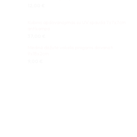
12,00
€
Kubinis apdovanojimas su UV spauda 7x7x7cm
ant kampo
37,00
€
Medinė dėžutė vokelis pinigams dovanoti
9x18x2cm
9,00
€