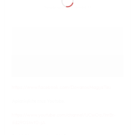
Naujoji spaudos kokybė 22
https://www.facebook.com/DovanosMagijaTau
Aplankykite mus Youtube:
https://www.youtube.com/channel/UCwOaJ1mBr-
dd290SIwt0-jA