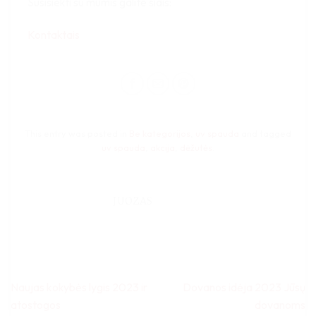
Susisiekti su mumis galite šiais:
Kontaktais
This entry was posted in
Be kategorijos
,
uv spauda
and tagged
uv spauda
,
akcija
,
dėžutės
.
JUOZAS
Naujas kokybės lygis 2023 ir
Dovanos idėja 2023 Jūsų
atostogos
dovanoms