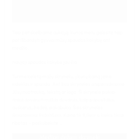
Taip pat skelbiame aukciją, kurios metu galėsite taip
pat išbandyti gyvvai mūsų spaudos kokybę ant
medžio.
Naujoji spaudos kokybė jau čia
Turime keletą mažų skrynelių, į kurių kainą įeina
indeklas ir spauda. Ant šios skrynelės atspausdinsime
Jūsų nuotrauką, tekstą ar logo. Ši skrynelė puikiai
tinika dovanoti mažas dovanas, kaip papuošalus,
auskarus, žiedelį, pakabuką. Šios skrynelės
išmatavimai 9x6xh5cm. Kaina tik 9,5eur o kiekis tikrai
ribotas – paskubėkite…
Medinė dėžutė skrynelė