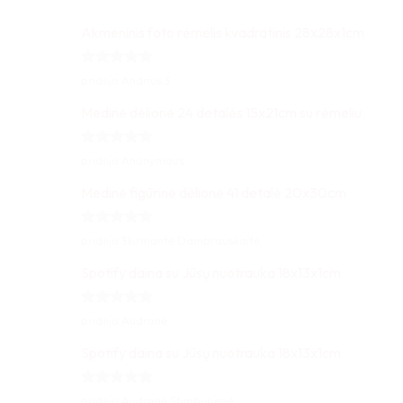
Akmeninis foto rėmelis kvadratinis 28x28x1cm
Įvertinimas:
pridėjo Andrius S.
5
iš 5
Medinė dėlionė 24 detalės 15x21cm su rėmeliu
Įvertinimas:
pridėjo Anonymous
5
iš 5
Medinė figūrinė dėlionė 41 detalė 20x30cm
Įvertinimas:
pridėjo Skirmantė Dambrauskaitė
5
iš 5
Spotify daina su Jūsų nuotrauka 18x13x1cm
Įvertinimas:
pridėjo Audronė
5
iš 5
Spotify daina su Jūsų nuotrauka 18x13x1cm
Įvertinimas:
pridėjo Audronė Stimburienė