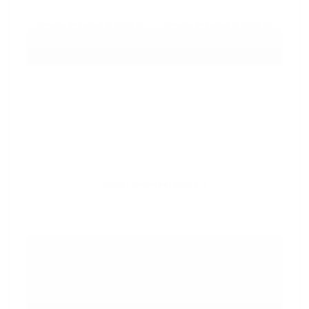
Naujoji spaudos kokybė 15
Naujoji spaudos kokybė 16
Naujoji spaudos kokybė 17