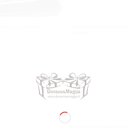
ANT STIKLO
melis su Jūsų nuotrauka
Metalinis stovelis foto rėmeli
8,00
€
NAUJAUSI KOMENTARAI