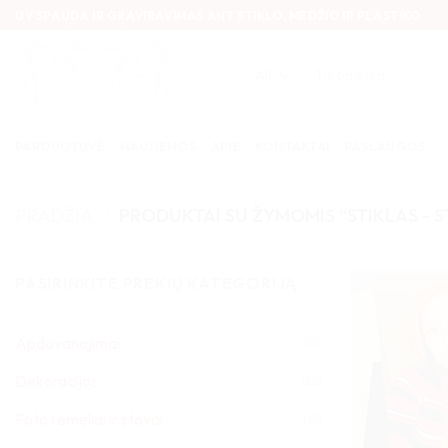
Skip
UV SPAUDA IR GRAVIRAVIMAS ANT STIKLO, MEDŽIO IR PLASTIKO
to
content
Ieškoti:
PARDUOTUVĖ
NAUJIENOS
APIE
KONTAKTAI
PASLAUGOS
PRADŽIA
/
PRODUKTAI SU ŽYMOMIS “STIKLAS - 
PASIRINKITE PREKIŲ KATEGORIJĄ
Apdovanojimai
(25)
Dekoracijos
(22)
Foto rėmeliai ir stovai
(63)