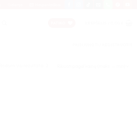
s
Galerija
Naujienlaiškiai
PATIKO
KREPŠELIS /
0,00
€
PRISIJUNGTI / REGISTRUOTIS
Rūšiuojama
Rodomi visi rezultatai: 2
pagal
kainą:
nuo
didžiausios
iki
mažiausios