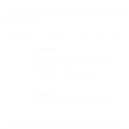
ATSILIEPIMAI (2)
2 atsiliepimai apie
Šmaikšus Vestuvių medalis 7cm Vienpusis
Įvertinimas:
Anonymous
(store manager)
–
2023-
5
iš 5
07-13
Nuostabiai šmaikštųs medaliai
Įvertinimas:
Anonymous
(įsigijo produktą)
–
2024-
5
iš 5
03-16