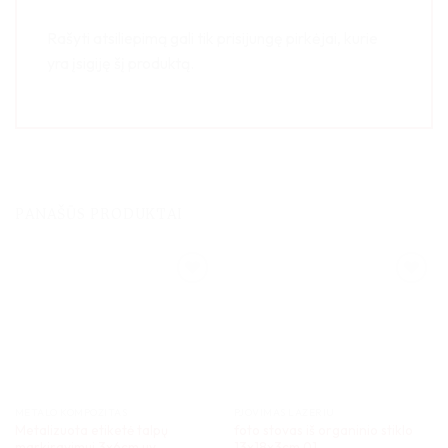
Rašyti atsiliepimą gali tik prisijungę pirkėjai, kurie
yra įsigiję šį produktą.
PANAŠŪS PRODUKTAI
METALO KOMPOZITAS
PJOVIMAS LAZERIU
Metalizuota etiketė talpų
foto stovas iš organinio stiklo
markiravimui 3x6cm uv
13x18x3cm 01