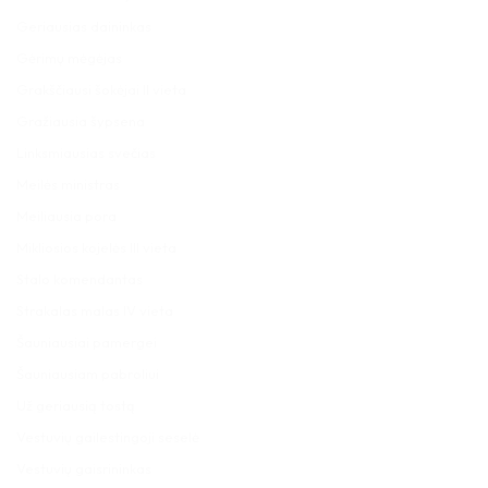
Geriausias daininkas
Gėrimų mėgėjas
Grakščiausi šokėjai II vieta
Gražiausia šypsena
Linksmiausias svečias
Meilės ministras
Meiliausia pora
Mikliosios kojelės III vieta
Stalo komendantas
Strakalas malas IV vieta
Šauniausiai pamergei
Šauniausiam pabroliui
Už geriausią tostą
Vestuvių gailestingoji seselė
Vestuvių gaisrininkas