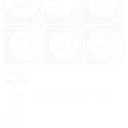
Šmaikšus Vestuvių medalis 7cm Vienpusis
Įvertinimas:
2
1,25
€
5
iš 5
(viso