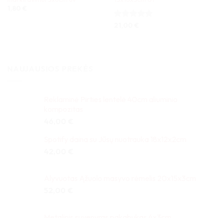
1,80
€
Įvertinimas:
21,00
€
5
iš 5
NAUJAUSIOS PREKĖS
Reklaminė Pirties lentelė 40cm aliuminio
kompozitas
46,00
€
Spotify daina su Jūsų nuotrauka 18x12x2cm
42,00
€
Alyvuotas Ąžuolo masyvo rėmelis 20x15x3cm
52,00
€
Metalinis suvenyras pakabukas 4x3cm