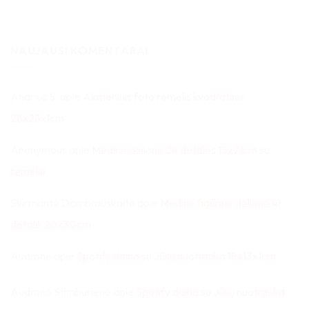
NAUJAUSI KOMENTARAI
Andrius S.
apie
Akmeninis foto rėmelis kvadratinis
28x28x1cm
Anonymous
apie
Medinė dėlionė 24 detalės 15x21cm su
rėmeliu
Skirmantė Dambrauskaitė
apie
Medinė figūrinė dėlionė 41
detalė 20x30cm
Audronė
apie
Spotify daina su Jūsų nuotrauka 18x13x1cm
Audronė Stimburienė
apie
Spotify daina su Jūsų nuotrauka