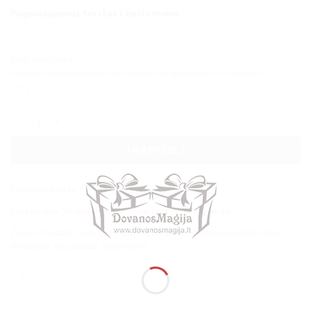
Pageidaujamas tekstas / žinutė mums
Jūsų nuotrauka
Įkelkite nuotrauką ar bylą ji bus atspausdinta ant pasirinkto produkto.
produkto kiekis: Šmaikšus Vestuvių medalis 7cm Vienpusis
Į KREPŠELĮ
Produkto kodas:
Medalis_7cm_V
Kategorijos:
Vestuvėms
,
Pjovimas lazeriu
,
UV spauda
Žymos:
medalis
,
pjovimas lazeriu
,
Šmaikšus Vestuvių medalis 7cm
Vienpusis
,
uv spauda
,
Vestuvėms