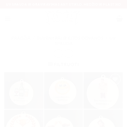
Skip
UV SPAUDA IR GRAVIRAVIMAS ANT STIKLO, MEDŽIO IR PLASTIKO
to
content
PRADŽIA
/
SUVENYRAI IR KITOS DOVANOS
/
UV
SPAUDA
FILTRUOTI