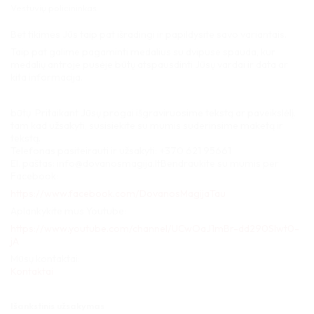
Vestuvių policininkas
Bet tikimės Jūs taip pat išradingi ir papildysite savo variantais.
Taip pat galime pagaminti medalius su dvipuse spauda, kur
medalių antroje pusėje būtų atspausdinti Jūsų vardai ir data ar
kita informacija.
būtų Pritaikant Jūsų progai išgraviruosime tekstą ar paveikslėlį.
tam kad užsakyti, susisiekite su mumis suderinsime maketą ir
tekstą.
Telefonas pasiteirauti ir užsakyti: +370 621 95661
El. paštas: info@dovanosmagija.ltBendraukite su mumis per
Facebook:
https://www.facebook.com/DovanosMagijaTau
Aplankykite mus Youtube:
https://www.youtube.com/channel/UCwOaJ1mBr-dd290SIwt0-
jA
Mūsų kontaktai:
Kontaktai
Išankstinis užsakymas