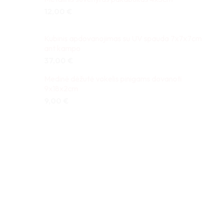
12,00
€
Kubinis apdovanojimas su UV spauda 7x7x7cm
ant kampo
37,00
€
Medinė dėžutė vokelis pinigams dovanoti
9x18x2cm
9,00
€