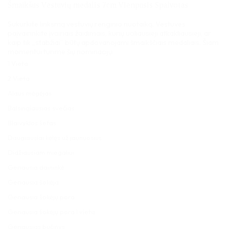
Šmaikšus Vestuvių medalis 7cm Vienpusis Spalvotas
įvertinimų:
)
Sukurkite linksmą vestuvių renginio nuotaiką.
Vestuves
paįvairinkite įvairiais žaidimais, kurių uoliausieji atkakliausieji, ar
kaip tik „stabžiai” būtų apdovanojami šmaikščiais medaliais. Šiam
momentui turime šių nominacijų:
1 Vieta
2 Vieta
Alaus mėgėjas
Balsingiausias svečias
Blaivyklos šefas
Daugiausiai kėlęs už jaunuosius
Didžiausiam miegaliui
Geriausia daininkė
Geriausia šokėja
Geriausia šokėjų pora
Geriausia šokėjų pora I vieta
Geriausias bučinys