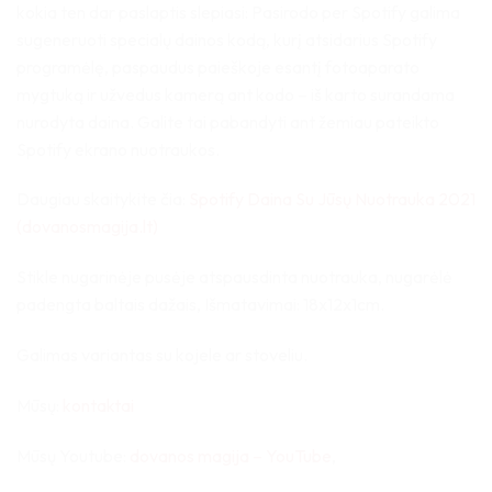
kokia ten dar paslaptis slepiasi: Pasirodo per Spotify galima
sugeneruoti specialų dainos kodą, kurį atsidarius Spotify
programėlę, paspaudus paieškoje esantį fotoaparato
mygtuką ir užvedus kamerą ant kodo – iš karto surandama
nurodyta daina. Galite tai pabandyti ant žemiau pateikto
Spotify ekrano nuotraukos.
Daugiau skaitykite čia:
Spotify Daina Su Jūsų Nuotrauka 2021
(dovanosmagija.lt)
Stikle nugarinėje pusėje atspausdinta nuotrauka,
nugarėlė
padengta baltais dažais, Išmatavimai: 18x12x1cm.
Galimas variantas su kojele ar stoveliu.
Mūsų:
kontaktai
Mūsų Youtube:
dovanos magija – YouTube
,