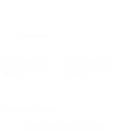
NETURIME
ANT STIKLO
ANT STIKLO
Stiklas – Stovas su Jūsų
SoundCloud daina su Jūsų
nuotrauka 20x15x2cm
nuotrauka 20x14x1cm V
55,00
€
35,00
€
NAUJAUSIOS PREKĖS
Reklaminė Pirties lentelė 40cm aliuminio