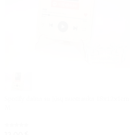
Spotify daina su Jūsų nuotrauka 18x12x1cm
M
Įvertinimas:
2
12,00
€