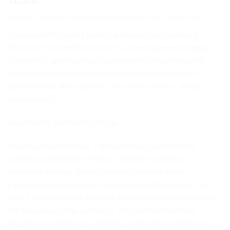
5
iš 5
(viso
Medinis Spotify daina su Jūsų nuotrauka 18x12x1cm M
įvertinimų:
)
Jūsų pasirinktą medinį Spotify daina su Jūsų nuotrauka
18x12x1cm M sumaketuosime ir su Jumis suderinsime gavę
užsakymą ir apmokėjimą. Užsakydami būtinai nurodykite
dainą iš spotify platformos, kad galėtume sugeneruoti
specialų kodą. Aišku galima ir be jo, bet juk taip – daug
inovatyviau 😉
Šio produkto atsiradimo istorija:
Pasaulyje paplito mada – dovanoti dainą su asmenine
nuotrauka ant albumo viršelio. Tai tikrai inovatyvu ir
savotiškai žavinga. Vienas jaunuolis užklausė tokios
paslaugos, nes nepavyko Lietuvoje surasti pardavėjo. Man
teko ir ankčiau matyti, bet niekaip nepavyko suprasti nuo ko
ten tas pasaulis taip „kreizėja“. Mes sumaketavome ir
pagaminome klientui jo užsakymą. Ir tik vėliau supratome,