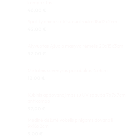
kompozitas
46,00
€
Spotify daina su Jūsų nuotrauka 18x12x2cm
42,00
€
Alyvuotas Ąžuolo masyvo rėmelis 20x15x3cm
52,00
€
Metalinis suvenyras pakabukas 4x3cm
12,00
€
Kubinis apdovanojimas su UV spauda 7x7x7cm
ant kampo
37,00
€
Medinė dėžutė vokelis pinigams dovanoti
9x18x2cm
9,00
€