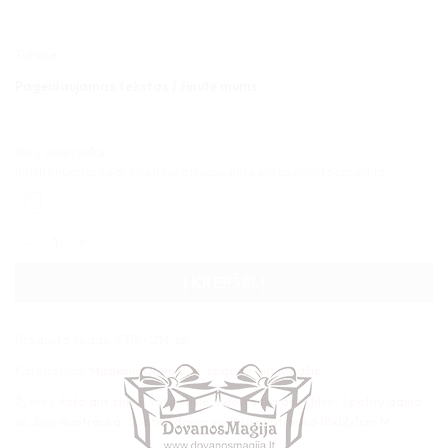
Turime
Pageidaujamas tekstas / žinutė mums
Jūsų nuotrauka
Įkelkite nuotrauką ar bylą ji bus atspausdinta ant pasirinkto produkto.
produkto kiekis: Spotify daina su Jūsų nuotrauka 18x12x1cm M
Į KREPŠELĮ
Produkto kodas:
ST18x12M-sp
Kategorijos:
Muzikiniai Rėmeliai
,
spauda ant medžio
Žymos:
foto ant stiklo
,
foto stikle
,
nuotrauka ant stiklo
,
Spotify daina
su Jūsų nuotrauka
,
Spotify daina su Jūsų nuotrauka 18x12x1cm M