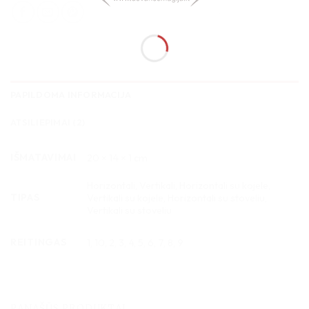
PAPILDOMA INFORMACIJA
ATSILIEPIMAI (2)
IŠMATAVIMAI
20 × 14 × 1 cm
Horizontali, Vertikali, Horizontali su kojele,
TIPAS
Vertikali su kojele, Horizontali su stoveliu,
Vertikali su stoveliu
REITINGAS
1, 10, 2, 3, 4, 5, 6, 7, 8, 9
PANAŠŪS PRODUKTAI