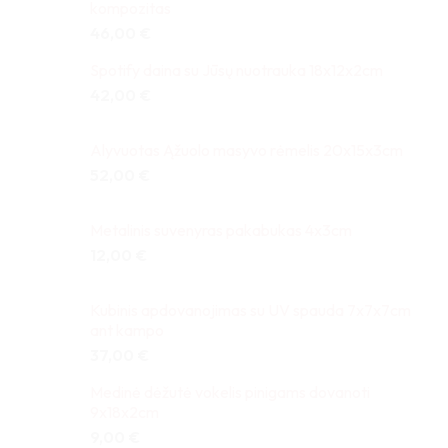
kompozitas
46,00
€
Spotify daina su Jūsų nuotrauka 18x12x2cm
42,00
€
Alyvuotas Ąžuolo masyvo rėmelis 20x15x3cm
52,00
€
Metalinis suvenyras pakabukas 4x3cm
12,00
€
Kubinis apdovanojimas su UV spauda 7x7x7cm
ant kampo
37,00
€
Medinė dėžutė vokelis pinigams dovanoti
9x18x2cm
9,00
€