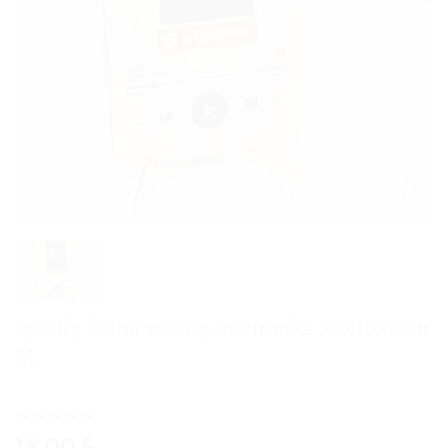
Spotify daina su Jūsų nuotrauka 27x18x1cm
M
Įvertinimas:
2
16,00
€