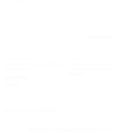
NETURIME
MUZIKINIAI RĖMELIAI
ANT STIKLO
Spotify daina su Jūsų nuotrauka
Stiklas – Stovas su Jūsų
18x12x1cm M
nuotrauka 20x15x2cm
55,00
€
Įvertinimas:
12,00
€
5
iš 5
NAUJAUSIOS PREKĖS
Reklaminė Pirties lentelė 40cm aliuminio