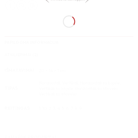
PAPILDOMA INFORMACIJA
ATSILIEPIMAI (2)
IŠMATAVIMAI
20 × 14 × 1 cm
Horizontali, Vertikali, Horizontali su kojele,
TIPAS
Vertikali su kojele, Horizontali su stoveliu,
Vertikali su stoveliu
REITINGAS
1, 10, 2, 3, 4, 5, 6, 7, 8, 9
PANAŠŪS PRODUKTAI