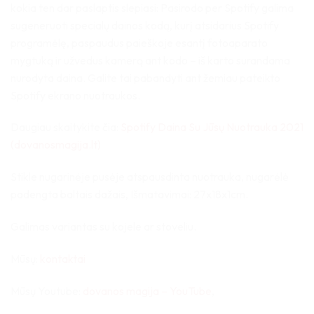
kokia ten dar paslaptis slepiasi: Pasirodo per Spotify galima
sugeneruoti specialų dainos kodą, kurį atsidarius Spotify
programėlę, paspaudus paieškoje esantį fotoaparato
mygtuką ir užvedus kamerą ant kodo – iš karto surandama
nurodyta daina. Galite tai pabandyti ant žemiau pateikto
Spotify ekrano nuotraukos.
Daugiau skaitykite čia:
Spotify Daina Su Jūsų Nuotrauka 2021
(dovanosmagija.lt)
Stikle nugarinėje pusėje atspausdinta nuotrauka,
nugarėlė
padengta baltais dažais, Išmatavimai: 27x18x1cm.
Galimas variantas su kojele ar stoveliu.
Mūsų:
kontaktai
Mūsų Youtube:
dovanos magija – YouTube
,