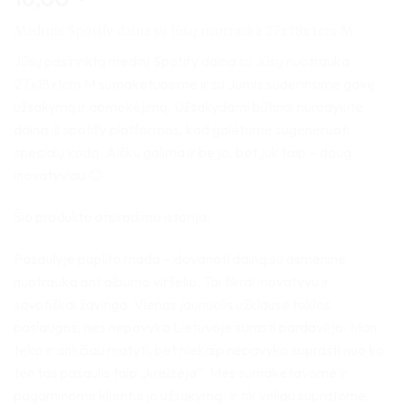
5
iš 5
(viso
Medinis Spotify daina su Jūsų nuotrauka 27x18x1cm M
įvertinimų:
)
Jūsų pasirinktą medinį Spotify daina su Jūsų nuotrauka
27x18x1cm M sumaketuosime ir su Jumis suderinsime gavę
užsakymą ir apmokėjimą. Užsakydami būtinai nurodykite
dainą iš spotify platformos, kad galėtume sugeneruoti
specialų kodą. Aišku galima ir be jo, bet juk taip – daug
inovatyviau 😉
Šio produkto atsiradimo istorija:
Pasaulyje paplito mada – dovanoti dainą su asmenine
nuotrauka ant albumo viršelio. Tai tikrai inovatyvu ir
savotiškai žavinga. Vienas jaunuolis užklausė tokios
paslaugos, nes nepavyko Lietuvoje surasti pardavėjo. Man
teko ir ankčiau matyti, bet niekaip nepavyko suprasti nuo ko
ten tas pasaulis taip „kreizėja“. Mes sumaketavome ir
pagaminome klientui jo užsakymą. Ir tik vėliau supratome,