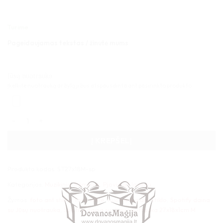
Turime
Pageidaujamas tekstas / žinutė mums
Jūsų nuotrauka
Įkelkite nuotrauką ar bylą ji bus atspausdinta ant pasirinkto produkto.
produkto kiekis: Spotify daina su Jūsų nuotrauka 27x18x1cm M
Į KREPŠELĮ
Produkto kodas:
ST27x18M-sp
Kategorijos:
Muzikiniai Rėmeliai
,
Pjovimas lazeriu
Žymos:
foto ant stiklo
,
foto stikle
,
nuotrauka ant stiklo
,
Spotify daina
su Jūsų nuotrauka
,
Spotify daina su Jūsų nuotrauka 27x18x1cm M