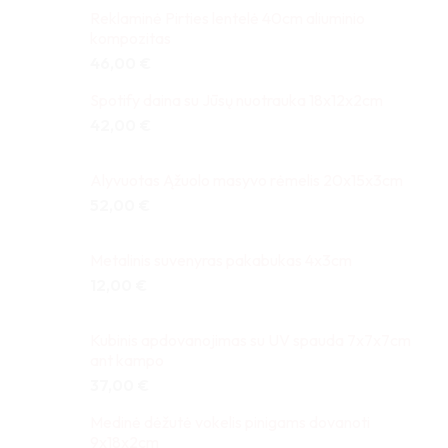
Reklaminė Pirties lentelė 40cm aliuminio
kompozitas
46,00
€
Spotify daina su Jūsų nuotrauka 18x12x2cm
42,00
€
Alyvuotas Ąžuolo masyvo rėmelis 20x15x3cm
52,00
€
Metalinis suvenyras pakabukas 4x3cm
12,00
€
Kubinis apdovanojimas su UV spauda 7x7x7cm
ant kampo
37,00
€
Medinė dėžutė vokelis pinigams dovanoti
9x18x2cm