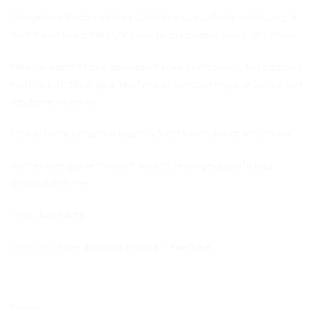
Daugeliui atrodo kad mes užkišame spausdintą nuotrauką, iš
tikro tai netiesa. Mes UV būdu spausdiname tiesiai ant stiklo!
Mes jau pamirštame spausdinti savo nuotraukas, turi begales
nuotraukų kažkur giliai telefone ar kompiuteryje, ieškome bet
randame vis ne tą.
Mes siūlome įamžinti ir pastatyti ant komodos ar lentynėlės.
Komentare galite nurodyti tekstą, jei pageidaujate kad
atspausdintume.
Mūsų:
kontaktai
Mūsų Youtube:
dovanos magija – YouTube
,
Turime