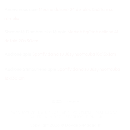
Anonymous
apie
Medinė dėlionė 24 detalės 15x21cm su
rėmeliu
Skirmantė Dambrauskaitė
apie
Medinė figūrinė dėlionė 41
detalė 20x30cm
Audronė
apie
Spotify daina su Jūsų nuotrauka 18x13x1cm
Audronė Stimburienė
apie
Spotify daina su Jūsų nuotrauka
18x13x1cm
Bank
Paysera
Transfer
PARDUOTUVĖ
NAUJIENOS
APIE
KONTAKTAI
PASLAUGOS
GALERIJA
VIDEO
ISTORIJOS
PIRKĖJUI
Copyright 2026 ©
DovanosMagija.lt