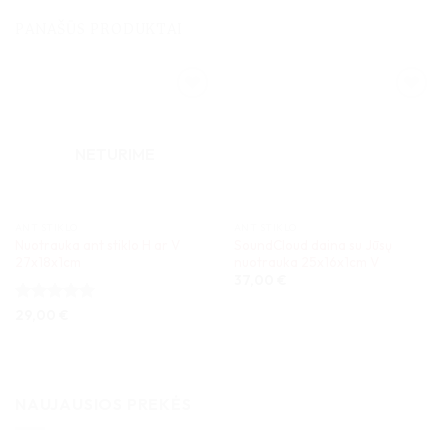
PANAŠŪS PRODUKTAI
NETURIME
ANT STIKLO
ANT STIKLO
Nuotrauka ant stiklo H ar V
SoundCloud daina su Jūsų
27x18x1cm
nuotrauka 25x16x1cm V
37,00
€
Įvertinimas:
29,00
€
5
iš 5
NAUJAUSIOS PREKĖS