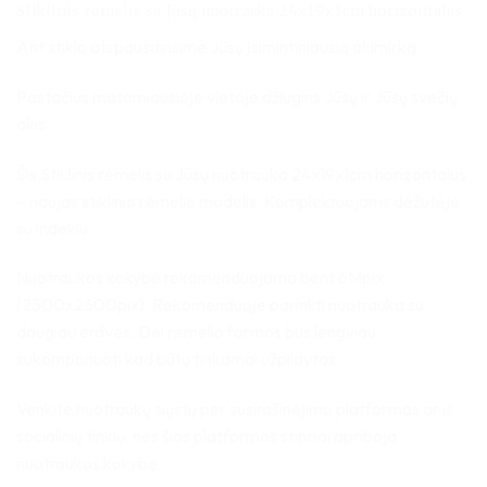
Stiklinis rėmelis su Jūsų nuotrauka 24x19x1cm horizontalus
Ant stiklo atspausdinsime Jūsų įsimintiniausią akimirką.
Pastačius matomiausioje vietoje džiugins Jūsų ir Jūsų svečių
akis.
Šis Stiklinis rėmelis su Jūsų nuotrauka 24x19x1cm horizontalus
– naujas stiklinio rėmelio modelis. Komplektuojams dėžutėje
su indeklu.
Nuotraukos kokybė rekomenduojama bent 6Mpix
(2500x2500pix). Rekomenduoje parinkti nuotrauka su
daugiau erdvės. Dėl rėmelio formos bus lengviau
sukomponuoti kad būtų tinkamai užpildytas.
Venkite nuotraukų siųstų per susirašinėjimo platformas ar iš
socialinių tinklų, nes šios platformos stipriai apriboja
nuotraukos kokybę.