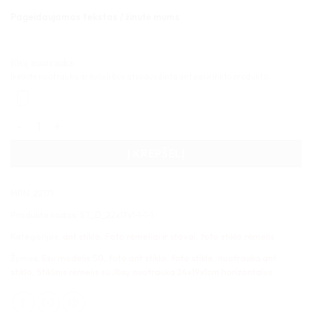
Pageidaujamas tekstas / žinutė mums
Jūsų nuotrauka
Įkelkite nuotrauką ar bylą ji bus atspausdinta ant pasirinkto produkto.
produkto kiekis: Stiklinis rėmelis su Jūsų nuotrauka 24x19x1cm
Į KREPŠELĮ
MPN: 22171
Produkto kodas:
ST_D_22x17x1-1-1-1
Kategorijos:
ant stiklo
,
Foto rėmeliai ir stovai
,
foto stiklo rėmelis
Žymos:
Esu modelis 50
,
foto ant stiklo
,
foto stikle
,
nuotrauka ant
stiklo
,
Stiklinis rėmelis su Jūsų nuotrauka 24x19x1cm horizontalus