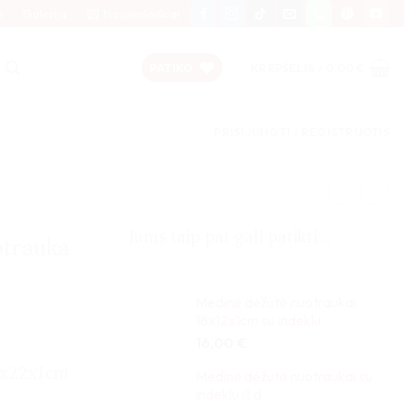
s
Galerija
Naujienlaiškiai
PATIKO
KREPŠELIS /
0,00
€
PRISIJUNGTI / REGISTRUOTIS
Jums taip pat gali patikti…
otrauka
Medinė dėžutė nuotraukai
18x12x1cm su indeklu
16,00
€
25x22x1cm
Medinė dėžutė nuotraukai su
indeklu iš d