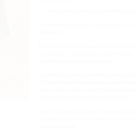
Ant stiklo atspausdinsime Jūsų įsimintiniausią a
Pastačius matomiausioje vietoje džiugins Jūsų i
svečių akis.
Šis Stiklinis rėmelis su Jūsų nuotrauka 25x22x1
horizontalus – naujas stiklinio rėmelio modelis.
Komplektuojams dėžutėje su indeklu.
Nuotraukos kokybė rekomenduojama bent 6M
(2500x2500pix). Rekomenduoje parinkti nuot
daugiau erdvės. Dėl rėmelio formos bus lengvi
sukomponuoti kad būtų tinkamai užpildytas.
Venkite nuotraukų siųstų per susirašinėjimo pla
socialinių tinklų, nes šios platformos stipriai apr
nuotraukos kokybę.