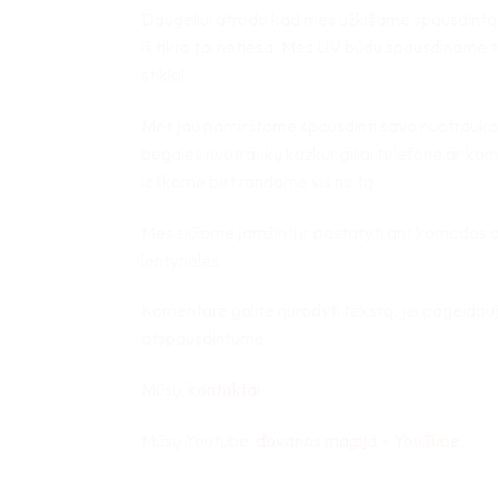
Daugeliui atrodo kad mes užkišame spausdintą
iš tikro tai netiesa. Mes UV būdu spausdiname ti
stiklo!
Mes jau pamirštame spausdinti savo nuotraukas
begales nuotraukų kažkur giliai telefone ar kom
ieškome bet randame vis ne tą.
Mes siūlome įamžinti ir pastatyti ant komodos 
lentynėlės.
Komentare galite nurodyti tekstą, jei pageidau
atspausdintume.
Mūsų:
kontaktai
Mūsų Youtube:
dovanos magija – YouTube
,