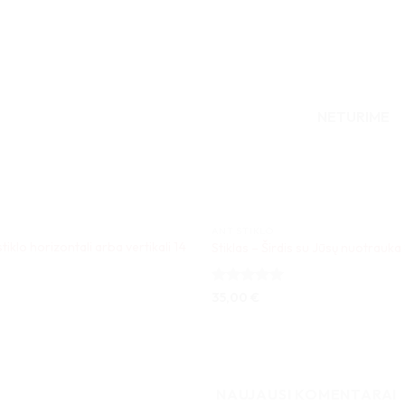
NETURIME
ANT STIKLO
iklo horizontali arba vertikali 14
Stiklas – Širdis su Jūsų nuotrauk
Įvertinimas:
35,00
€
5
iš 5
NAUJAUSI KOMENTARAI