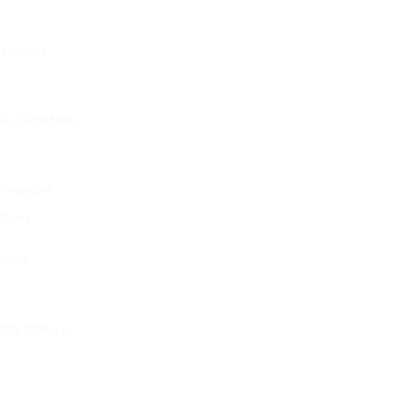
 rėmelis
nė 24 detalės
e
Medinė
x30cm
 Jūsų
tify daina su