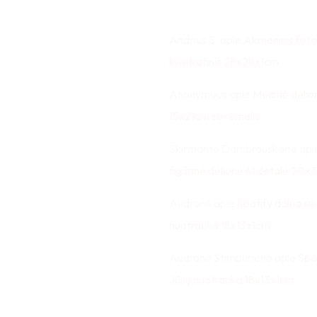
Andrius S.
apie
Akmeninis foto
kvadratinis 28x28x1cm
Anonymous
apie
Medinė dėlio
15x21cm su rėmeliu
Skirmantė Dambrauskaitė
api
figūrinė dėlionė 41 detalė 20
Audronė
apie
Spotify daina su
nuotrauka 18x13x1cm
Audronė Stimburienė
apie
Spo
Jūsų nuotrauka 18x13x1cm