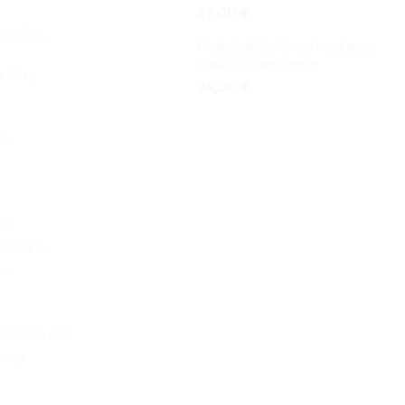
27,00
€
kimirką.
Medinė dėžutė nuotraukai su
indeklu uždengiama
r Jūsų
24,00
€
cm
pix
rauka su
au
tformas ar iš
iboja