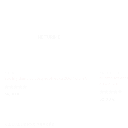
NETURIME
ANT STIKLO
ANT STIKLO
Nuotrauka ant st
Spotify daina su Jūsų nuotrauka 20x14x1cm V
x 20 x 1cm
Įvertinimas:
34,00
€
5
iš 5
Įvertinimas:
32,00
€
5
iš 5
NAUJAUSIOS PREKĖS