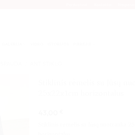
Parduotuvė
Kontaktai
Naujieno
GALERIJA
VIDEO
ISTORIJOS
PIRKĖJUI
 SPAUDA
/
ANT STIKLO
Stiklinis rėmelis su Jūsų nu
25x22x1cm horizontalus
43,00
€
Stiklinis rėmelis su Jūsų nuotrauka 
horizontalus