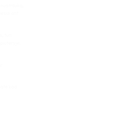
 nuotrauką,
esiai ant
, turi
piuteryje,
ar
jate kad