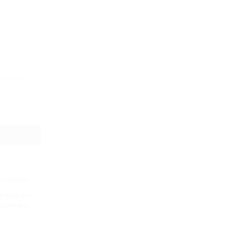
 produkto.
trauka 25x22x1cm horizontalus
klo rėmelis
trauka ant
rizontalus