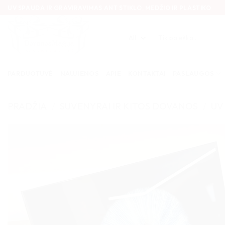
Skip
UV SPAUDA IR GRAVIRAVIMAS ANT STIKLO, MEDŽIO IR PLASTIKO
to
content
Ieškoti:
PARDUOTUVĖ
NAUJIENOS
APIE
KONTAKTAI
PASLAUGOS
PRADŽIA
/
SUVENYRAI IR KITOS DOVANOS
/
UV