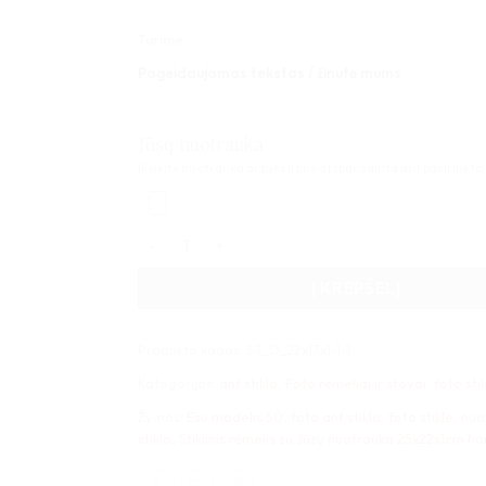
Turime
Pageidaujamas tekstas / žinutė mums
Jūsų nuotrauka
Įkelkite nuotrauką ar bylą ji bus atspausdinta ant pasirinkto
produkto kiekis: Stiklinis rėmelis su Jūsų nuo
Į KREPŠELĮ
Produkto kodas:
ST_D_22x17x1-1-1
Kategorijos:
ant stiklo
,
Foto rėmeliai ir stovai
,
foto sti
Žymos:
Esu modelis 50
,
foto ant stiklo
,
foto stikle
,
nuo
stiklo
,
Stiklinis rėmelis su Jūsų nuotrauka 25x22x1cm ho