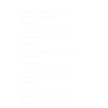
Reklaminė Pirties lentelė 40cm
aliuminio kompozitas
46,00
€
Spotify daina su Jūsų nuotrauka
18x12x2cm
42,00
€
Alyvuotas Ąžuolo masyvo rėmelis
20x15x3cm
52,00
€
Metalinis suvenyras pakabukas
4x3cm
12,00
€
Kubinis apdovanojimas su UV
spauda 7x7x7cm ant kampo
37,00
€