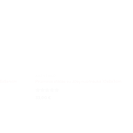
ANT STIKLO
a 8x8x4cm
Prizminis stiklas su Jūsų nuotrauka 10x8x3cm
Įvertinimas:
33,00
€
5
iš 5