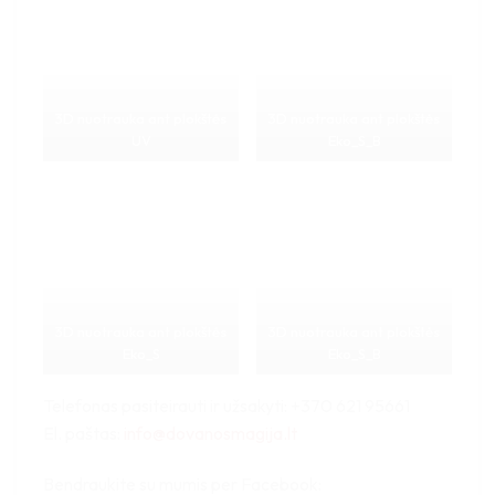
3D nuotrauka ant plokštės
3D nuotrauka ant plokštės
UV
Eko_S_B
3D nuotrauka ant plokštės
3D nuotrauka ant plokštės
Eko_S
Eko_S_B
Telefonas pasiteirauti ir užsakyti: +370 621 95661
El. paštas:
info@dovanosmagija.lt
Bendraukite su mumis per Facebook: