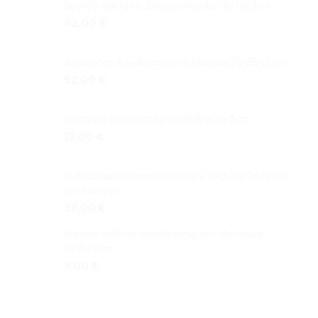
Spotify daina su Jūsų nuotrauka 18x12x2cm
42,00
€
Alyvuotas Ąžuolo masyvo rėmelis 20x15x3cm
52,00
€
Metalinis suvenyras pakabukas 4x3cm
12,00
€
Kubinis apdovanojimas su UV spauda 7x7x7cm
ant kampo
37,00
€
Medinė dėžutė vokelis pinigams dovanoti
9x18x2cm
9,00
€