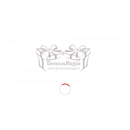
JUOZAS
Uv spauda Išskirtinis interjeras
Verslo dovanos
tik Jūsų namuose
Parašykite komentarą
Tik
prisijungę
vartotojai gali komentuoti.