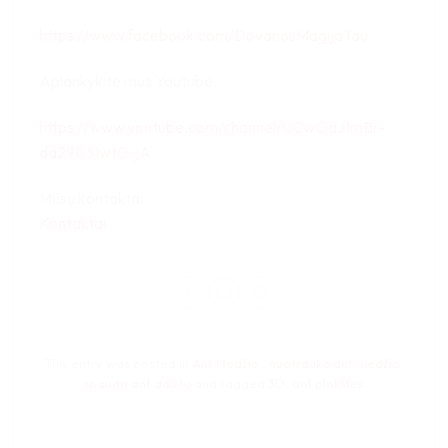
https://www.facebook.com/DovanosMagijaTau
Aplankykite mus Youtube:
https://www.youtube.com/channel/UCwOaJ1mBr-
dd290SIwt0-jA
Mūsų kontaktai:
Kontaktai
This entry was posted in
Ant Medžio.
,
nuotrauka ant medžio
,
spauda ant daiktų
and tagged
3D
,
ant plokštės
.