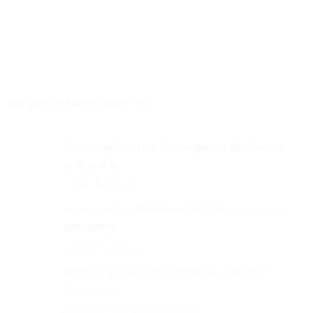
NAUJAUSI ATSILIEPIMAI
Akmeninis foto rėmelis kvadratinis 28x28x1cm
Įvertinimas:
pridėjo Andrius S.
5
iš 5
Medinė dėlionė 24 detalės 15x21cm su rėmeliu
Įvertinimas:
pridėjo Anonymous
5
iš 5
Medinė figūrinė dėlionė 41 detalė 20x30cm
Įvertinimas:
pridėjo Skirmantė Dambrauskaitė