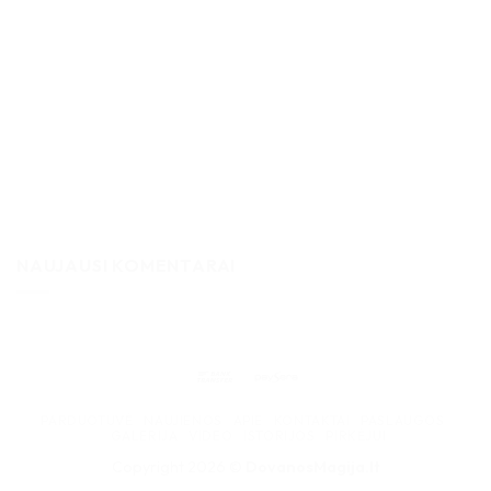
NAUJAUSI KOMENTARAI
Bank
Paysera
Transfer
PARDUOTUVĖ
NAUJIENOS
APIE
KONTAKTAI
PASLAUGOS
GALERIJA
VIDEO
ISTORIJOS
PIRKĖJUI
Copyright 2026 ©
DovanosMagija.lt