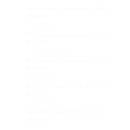
5
iš 5
Spotify daina su Jūsų nuotrauka 18x13x1cm
Įvertinimas:
pridėjo Audronė
5
iš 5
Spotify daina su Jūsų nuotrauka 18x13x1cm
Įvertinimas:
pridėjo Audronė Stimburienė
5
iš 5
Spotify daina su Jūsų nuotrauka 20x14x1cm V
Įvertinimas:
pridėjo Anonymous
5
iš 5
foto stovas iš organinio stiklo 13x18x3cm 01
Įvertinimas:
pridėjo Jevgenija
5
iš 5
Spyna širdelės su graviravimu vestuvėms
Įvertinimas:
pridėjo Rita D.